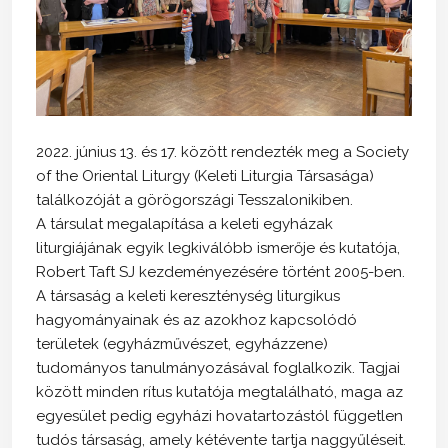
2022. június 13. és 17. között rendezték meg a Society
of the Oriental Liturgy (Keleti Liturgia Társasága)
találkozóját a görögországi Tesszalonikiben.
A társulat megalapítása a keleti egyházak
liturgiájának egyik legkiválóbb ismerője és kutatója,
Robert Taft SJ kezdeményezésére történt 2005-ben.
A társaság a keleti kereszténység liturgikus
hagyományainak és az azokhoz kapcsolódó
területek (egyházművészet, egyházzene)
tudományos tanulmányozásával foglalkozik. Tagjai
között minden rítus kutatója megtalálható, maga az
egyesület pedig egyházi hovatartozástól független
tudós társaság, amely kétévente tartja naggyűléseit.