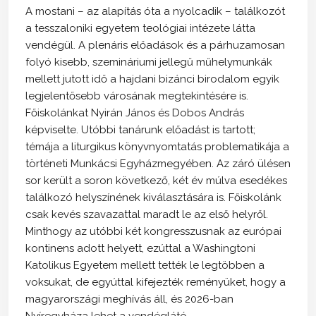
A mostani – az alapítás óta a nyolcadik – találkozót
a tesszaloniki egyetem teológiai intézete látta
vendégül. A plenáris előadások és a párhuzamosan
folyó kisebb, szemináriumi jellegű műhelymunkák
mellett jutott idő a hajdani bizánci birodalom egyik
legjelentősebb városának megtekintésére is.
Főiskolánkat Nyirán János és Dobos András
képviselte. Utóbbi tanárunk előadást is tartott;
témája a liturgikus könyvnyomtatás problematikája a
történeti Munkácsi Egyházmegyében. Az záró ülésen
sor került a soron következő, két év múlva esedékes
találkozó helyszínének kiválasztására is. Főiskolánk
csak kevés szavazattal maradt le az első helyről.
Minthogy az utóbbi két kongresszusnak az európai
kontinens adott helyett, ezúttal a Washingtoni
Katolikus Egyetem mellett tették le legtöbben a
voksukat, de egyúttal kifejezték reményüket, hogy a
magyarországi meghívás áll, és 2026-ban
Nyíregyháza lehet a vendéglátó.