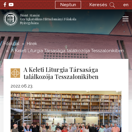
;
Neptun
Keresés
en
Szent Atanáz
Görögkatolikus Hittudományi Főiskola
Nyíregyháza
Főoldal
Hírek
A Keleti Liturgia Társasága találkozója Tesszalonikiben
A Keleti Liturgia Társasága
találkozója Tesszalonikiben
2022.06.23.