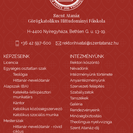
Szent Atanáz
Görögkatolikus Hittudományi Főiskola
H-4400 Nyíregyháza, Bethlen G. u. 13-19.
+36 42 597-600
rektorihivatal@szentatanaz.hu
KÉPZÉSEINK
INTÉZMÉNYÜNK
Licencia
Rektori köszöntő
Egységes osztatlan szak
Névadónk
Teológia
Intézményünk története
Hittanár-nevelőtanár
Anyaintézményünk
Alapszak (BA)
Szervezeti felépítés
Katekéta-lelkipásztori
Szabályzatok
munkatárs
Tanszékek
Kántor
Galéria
Katolikus közösségszervező
Rendezvényeink
Katolikus szociális munka
Minőségbiztosítás
Mesterszak
Theolingua nyelvvizsga
Hittanár-nevelőtanár - rövid
Szent Atanáz-díj
ciklus