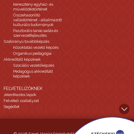
Keresztény egyház- és
művelődéstörténet
Összehasonlító
vallástörténet - alkalmazott
kulturális tudományok
Pasztorális tanácsadás és
szervezetfejlesztés
Szakirányú továbbképzés
Közoktatás vezető képzés
Organikus pedagógia
Akkreditált képzések
Szociális vezetőképzés
Pedagógus akkreditált
képzések
FELVÉTELIZŐKNEK
Jelentkezési lapok
Felvételi szabályzat
Segédlet
© 2026 Szent Atanáz Görögkatolikus Hittudományi Főiskola