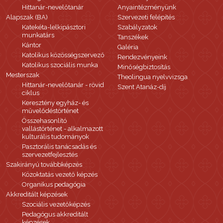
Hittanár-nevelőtanár
Anyaintézményünk
Alapszak (BA)
Szervezeti felépítés
Katekéta-lelkipásztori
Szabályzatok
munkatárs
Tanszékek
Kántor
Galéria
Katolikus közösségszervező
Rendezvényeink
Katolikus szociális munka
Minőségbiztosítás
Mesterszak
Theolingua nyelvvizsga
Hittanár-nevelőtanár - rövid
Szent Atanáz-díj
ciklus
Keresztény egyház- és
művelődéstörténet
Összehasonlító
vallástörténet - alkalmazott
kulturális tudományok
Pasztorális tanácsadás és
szervezetfejlesztés
Szakirányú továbbképzés
Közoktatás vezető képzés
Organikus pedagógia
Akkreditált képzések
Szociális vezetőképzés
Pedagógus akkreditált
képzések