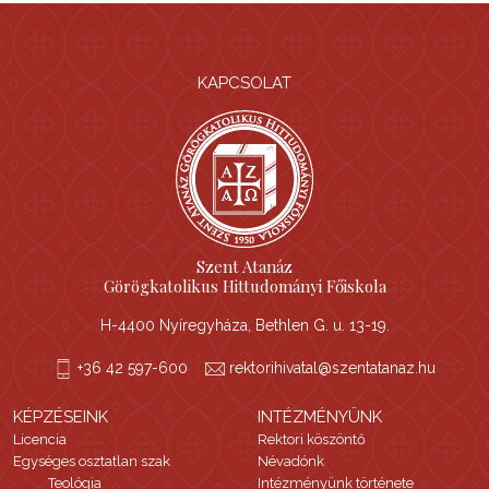
KAPCSOLAT
Szent Atanáz
Görögkatolikus Hittudományi Főiskola
H-4400 Nyíregyháza, Bethlen G. u. 13-19.
+36 42 597-600
rektorihivatal@szentatanaz.hu
KÉPZÉSEINK
INTÉZMÉNYÜNK
Licencia
Rektori köszöntő
Egységes osztatlan szak
Névadónk
Teológia
Intézményünk története