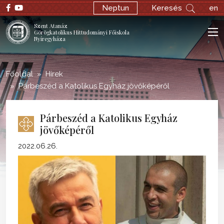
;
Neptun
Keresés
en
Szent Atanáz
Görögkatolikus Hittudományi Főiskola
Nyíregyháza
Főoldal
Hírek
Párbeszéd a Katolikus Egyház jövőképéről
Párbeszéd a Katolikus Egyház
jövőképéről
2022.06.26.