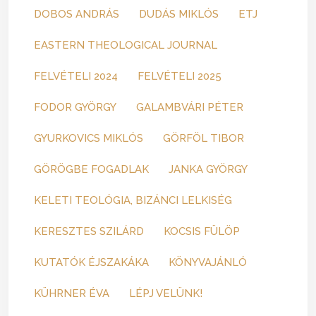
DOBOS ANDRÁS
DUDÁS MIKLÓS
ETJ
EASTERN THEOLOGICAL JOURNAL
FELVÉTELI 2024
FELVÉTELI 2025
FODOR GYÖRGY
GALAMBVÁRI PÉTER
GYURKOVICS MIKLÓS
GÖRFÖL TIBOR
GÖRÖGBE FOGADLAK
JANKA GYÖRGY
KELETI TEOLÓGIA, BIZÁNCI LELKISÉG
KERESZTES SZILÁRD
KOCSIS FÜLÖP
KUTATÓK ÉJSZAKÁKA
KÖNYVAJÁNLÓ
KÜHRNER ÉVA
LÉPJ VELÜNK!