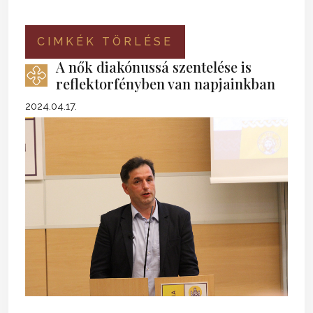
CIMKÉK TÖRLÉSE
A nők diakónussá szentelése is
reflektorfényben van napjainkban
2024.04.17.