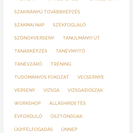
SZAKIRÁNYÚ TOVÁBBKÉPZÉS
SZAKMAI NAP
SZÉKFOGLALÓ
SZÓNOKVERSENY
TANULMÁNYI ÚT
TANÁRKÉPZÉS
TANÉVNYITÓ
TANÉVZÁRÓ
TRÉNING
TUDOMÁNYOS FOKOZAT
VECSERNYE
VERSENY
VIZSGA
VIZSGAIDŐSZAK
WORKSHOP
ÁLLÁSHIRDETÉS
ÉVFORDULÓ
ÖSZTÖNDÍJAK
ÜGYFÉLFOGADÁS
ÜNNEP