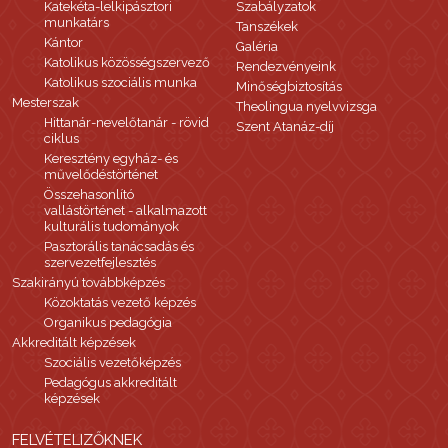
Katekéta-lelkipásztori
Szabályzatok
munkatárs
Tanszékek
Kántor
Galéria
Katolikus közösségszervező
Rendezvényeink
Katolikus szociális munka
Minőségbiztosítás
Mesterszak
Theolingua nyelvvizsga
Hittanár-nevelőtanár - rövid
Szent Atanáz-díj
ciklus
Keresztény egyház- és
művelődéstörténet
Összehasonlító
vallástörténet - alkalmazott
kulturális tudományok
Pasztorális tanácsadás és
szervezetfejlesztés
Szakirányú továbbképzés
Közoktatás vezető képzés
Organikus pedagógia
Akkreditált képzések
Szociális vezetőképzés
Pedagógus akkreditált
képzések
FELVÉTELIZŐKNEK