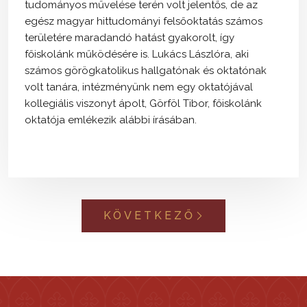
tudományos művelése terén volt jelentős, de az
egész magyar hittudományi felsőoktatás számos
területére maradandó hatást gyakorolt, így
főiskolánk működésére is. Lukács Lászlóra, aki
számos görögkatolikus hallgatónak és oktatónak
volt tanára, intézményünk nem egy oktatójával
kollegiális viszonyt ápolt, Görföl Tibor, főiskolánk
oktatója emlékezik alábbi írásában.
KÖVETKEZŐ