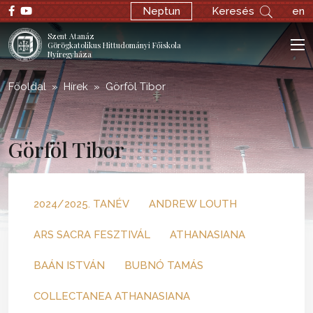
Neptun
Keresés
en
Szent Atanáz
Görögkatolikus Hittudományi Főiskola
Nyíregyháza
Főoldal
Hírek
Görföl Tibor
Görföl Tibor
2024/2025. TANÉV
ANDREW LOUTH
ARS SACRA FESZTIVÁL
ATHANASIANA
BAÁN ISTVÁN
BUBNÓ TAMÁS
COLLECTANEA ATHANASIANA