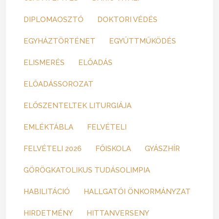
DIPLOMAOSZTÓ
DOKTORI VÉDÉS
EGYHÁZTÖRTÉNET
EGYÜTTMŰKÖDÉS
ELISMERÉS
ELŐADÁS
ELŐADÁSSOROZAT
ELŐSZENTELTEK LITURGIÁJA
EMLÉKTÁBLA
FELVÉTELI
FELVÉTELI 2026
FŐISKOLA
GYÁSZHÍR
GÖRÖGKATOLIKUS TUDÁSOLIMPIA
HABILITÁCIÓ
HALLGATÓI ÖNKORMÁNYZAT
HIRDETMÉNY
HITTANVERSENY