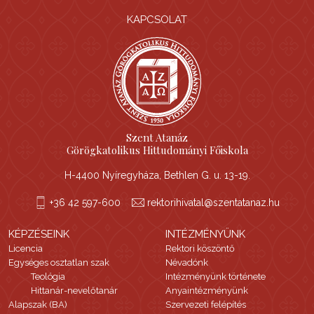
KAPCSOLAT
Szent Atanáz
Görögkatolikus Hittudományi Főiskola
H-4400 Nyíregyháza, Bethlen G. u. 13-19.
+36 42 597-600
rektorihivatal@szentatanaz.hu
KÉPZÉSEINK
INTÉZMÉNYÜNK
Licencia
Rektori köszöntő
Egységes osztatlan szak
Névadónk
Teológia
Intézményünk története
Hittanár-nevelőtanár
Anyaintézményünk
Alapszak (BA)
Szervezeti felépítés