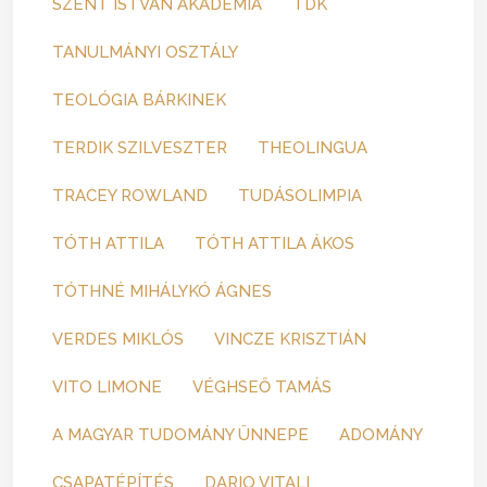
SZENT ISTVÁN AKADÉMIA
TDK
TANULMÁNYI OSZTÁLY
TEOLÓGIA BÁRKINEK
TERDIK SZILVESZTER
THEOLINGUA
TRACEY ROWLAND
TUDÁSOLIMPIA
TÓTH ATTILA
TÓTH ATTILA ÁKOS
TÓTHNÉ MIHÁLYKÓ ÁGNES
VERDES MIKLÓS
VINCZE KRISZTIÁN
VITO LIMONE
VÉGHSEŐ TAMÁS
A MAGYAR TUDOMÁNY ÜNNEPE
ADOMÁNY
CSAPATÉPÍTÉS
DARIO VITALI