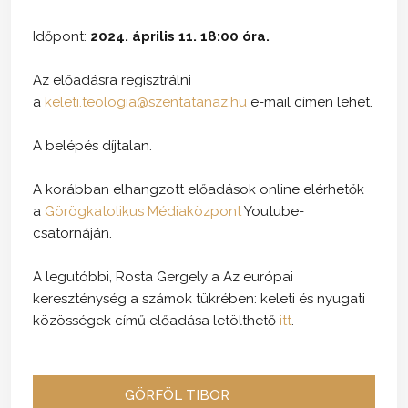
Időpont:
2024. április 11. 18:00 óra.
Az előadásra regisztrálni
a
keleti.teologia@szentatanaz.hu
e-mail címen lehet.
A belépés díjtalan.
A korábban elhangzott előadások online elérhetők
a
Görögkatolikus Médiaközpont
Youtube-
csatornáján.
A legutóbbi, Rosta Gergely a Az európai
kereszténység a számok tükrében: keleti és nyugati
közösségek című előadása letölthető
itt
.
GÖRFÖL TIBOR