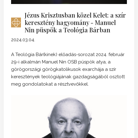
Jézus Krisztusban közel Kelet: a szír
keresztény hagyomány - Manuel
Nin püspök a Teológia Bárban
2024.03.04.
A Teológia Bár(kinek) előadás-sorozat 2024. február
29-i alkalmán Manuel Nin OSB püspök atya, a
görögországi görögkatolikusok exarchája a szír
keresztények teológiájának gazdagságából osztott
meg gondolatokat a résztvevőkkel.