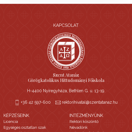
KAPCSOLAT
Szent Atanáz
Görögkatolikus Hittudományi Főiskola
H-4400 Nyíregyháza, Bethlen G. u. 13-19.
+36 42 597-600
rektorihivatal@szentatanaz.hu
KÉPZÉSEINK
INTÉZMÉNYÜNK
Licencia
Rektori köszöntő
Egységes osztatlan szak
Névadónk