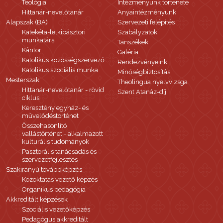
Teológia
Intézményünk története
Hittanár-nevelőtanár
Anyaintézményünk
Alapszak (BA)
Szervezeti felépítés
Katekéta-lelkipásztori
Szabályzatok
munkatárs
Tanszékek
Kántor
Galéria
Katolikus közösségszervező
Rendezvényeink
Katolikus szociális munka
Minőségbiztosítás
Mesterszak
Theolingua nyelvvizsga
Hittanár-nevelőtanár - rövid
Szent Atanáz-díj
ciklus
Keresztény egyház- és
művelődéstörténet
Összehasonlító
vallástörténet - alkalmazott
kulturális tudományok
Pasztorális tanácsadás és
szervezetfejlesztés
Szakirányú továbbképzés
Közoktatás vezető képzés
Organikus pedagógia
Akkreditált képzések
Szociális vezetőképzés
Pedagógus akkreditált