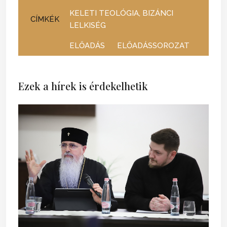
KELETI TEOLÓGIA, BIZÁNCI
CÍMKÉK
LELKISÉG
ELŐADÁS
ELŐADÁSSOROZAT
Ezek a hírek is érdekelhetik