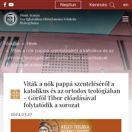
;
Neptun
Keresés
en
Szent Atanáz
Görögkatolikus Hittudományi Főiskola
Nyíregyháza
Főoldal
Hírek
Viták a nők pappá szenteléséről a katolikus és az
ortodox teológiában – Görföl Tibor előadásával
folytatódik a sorozat
Viták a nők pappá szenteléséről a
katolikus és az ortodox teológiában
– Görföl Tibor előadásával
folytatódik a sorozat
2024.03.27.