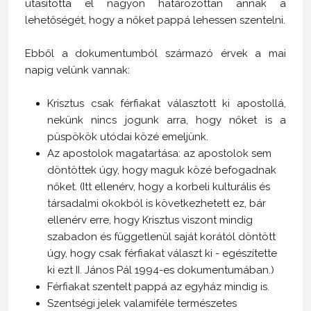
utasította el nagyon határozottan annak a
lehetőségét, hogy a nőket pappá lehessen szentelni.
Ebből a dokumentumból származó érvek a mai
napig velünk vannak:
Krisztus csak férfiakat választott ki apostollá,
nekünk nincs jogunk arra, hogy nőket is a
püspökök utódai közé emeljünk.
Az apostolok magatartása: az apostolok sem
döntöttek úgy, hogy maguk közé befogadnak
nőket. (Itt ellenérv, hogy a korbeli kulturális és
társadalmi okokból is következhetett ez, bár
ellenérv erre, hogy Krisztus viszont mindig
szabadon és függetlenül saját korától döntött
úgy, hogy csak férfiakat választ ki - egészítette
ki ezt II. János Pál 1994-es dokumentumában.)
Férfiakat szentelt pappá az egyház mindig is.
Szentségi jelek valamiféle természetes