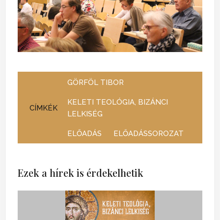
GÖRFÖL TIBOR
KELETI TEOLÓGIA, BIZÁNCI
CÍMKÉK
LELKISÉG
ELŐADÁS
ELŐADÁSSOROZAT
Ezek a hírek is érdekelhetik