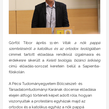
Görföl Tibor április 11-én
Viták a nők pappá
szenteléséről a katolikus és az ortodox teológiában
címmel tartott előadása rendkívül izgalmasra és
érdekesre sikerült a
Keleti teológia, bizánci lelkiség
című előadás-sorozat keretein belül a Sapientia-
főiskolán.
A Pécsi Tudományegyetem Bölcsészet- és
Társadalomtudományi Karának docense előadása
elején átfogó történeti képet adott róla, hogyan
viszonyultak a protestáns egyházak majd az
ortodox és a katolikus egyház a nők pappá