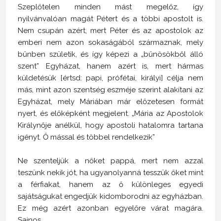
Szeplőtelen minden mást megelőz, így
nyilvánvalóan magát Pétert és a többi apostolt is.
Nem csupán azért, mert Péter és az apostolok az
emberi nem azon sokaságából származnak, mely
bűnben születik, és így képezi a „bűnösökből álló
szent” Egyházat, hanem azért is, mert hármas
küldetésük [értsd: papi, prófétai, királyi] célja nem
más, mint azon szentség eszméje szerint alakítani az
Egyházat, mely Máriában már előzetesen formát
nyert, és előképként megjelent. „Mária az Apostolok
Királynője anélkül, hogy apostoli hatalomra tartana
igényt. Ő mással és többel rendelkezik”
Ne szenteljük a nőket pappá, mert nem azzal
teszünk nekik jót, ha ugyanolyanná tesszük őket mint
a férfiakat, hanem az ő különleges egyedi
sajátságukat engedjük kidomborodni az egyházban.
Ez még azért azonban egyelőre várat magára.
Sajnos.