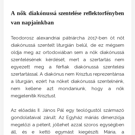
A nők diakónussá szentelése reflektorfényben
van napjainkban
Teodorosz alexandriai pátriárcha 2017-ben öt nőt
diakónussá szentelt liturgián belül, de ez mégsem
oldja meg az ortodoxiában sem a nők diakónussá
szentelésének kérdését, mert a szertartás nem
egyezett meg a férfiak diakónussá szentelési
szertartással. A diakónus nem Krisztus reprezentánsa
a liturgián, ezért ha nőket diakónussá szentelnénk,
nem kellene azt mondaniunk, hogy a nők
megjelenítik Krisztust.
Az előadás II. János Pál egy teológustól származó
gondolataival zárult: Az Egyház máriás dimenziója
megelőzi a péterit, jóllehet azzal szoros egységben
áll, és e kettő egymást kiegészíti. Mária, a