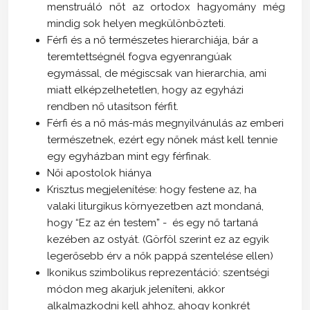
menstruáló nőt az ortodox hagyomány még
mindig sok helyen megkülönbözteti.
Férfi és a nő természetes hierarchiája, bár a
teremtettségnél fogva egyenrangúak
egymással, de mégiscsak van hierarchia, ami
miatt elképzelhetetlen, hogy az egyházi
rendben nő utasítson férfit.
Férfi és a nő más-más megnyilvánulás az emberi
természetnek, ezért egy nőnek mást kell tennie
egy egyházban mint egy férfinak.
Női apostolok hiánya
Krisztus megjelenítése: hogy festene az, ha
valaki liturgikus környezetben azt mondaná,
hogy “Ez az én testem” - és egy nő tartaná
kezében az ostyát. (Görföl szerint ez az egyik
legerősebb érv a nők pappá szentelése ellen)
Ikonikus szimbolikus reprezentáció: szentségi
módon meg akarjuk jeleníteni, akkor
alkalmazkodni kell ahhoz, ahogy konkrét