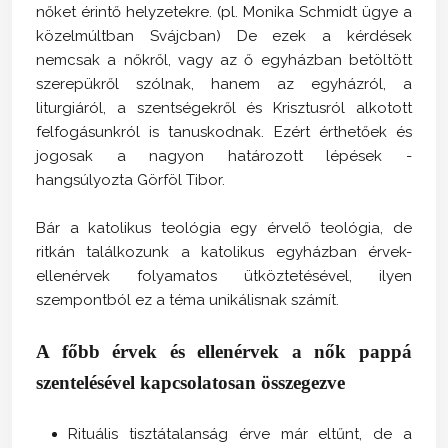
nőket érintő helyzetekre. (pl. Monika Schmidt ügye a
közelmúltban Svájcban) De ezek a kérdések
nemcsak a nőkről, vagy az ő egyházban betöltött
szerepükről szólnak, hanem az egyházról, a
liturgiáról, a szentségekről és Krisztusról alkotott
felfogásunkról is tanuskodnak. Ezért érthetőek és
jogosak a nagyon határozott lépések -
hangsúlyozta Görföl Tibor.
Bár a katolikus teológia egy érvelő teológia, de
ritkán találkozunk a katolikus egyházban érvek-
ellenérvek folyamatos ütköztetésével, ilyen
szempontból ez a téma unikálisnak számít.
A főbb érvek és ellenérvek a nők pappá
szentelésével kapcsolatosan összegezve
Rituális tisztátalanság érve már eltűnt, de a