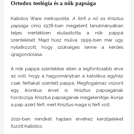
Ortodox teológia és a nők papsága
Kallistos Ware metropolita,
A férfi a nő és Krisztus
papsága
című 1978-ban megjelent tanulmányában
teljes mértékben elutasította a nők pappá
szentelését. Majd húsz múlva, 1999-ben már úgy
nyilatkozott, hogy szükséges lenne a kérdés
újragondolása.
A nők pappá szentelése ellen a legfontosabb érve
az volt, hogy a hagyományban a katolikus egyház
csak férfiakat szentelt pappá. Megfogalmaz viszont
egy ikonikus érvet is: Krisztus papságának
hordozója, Krisztus papságának megjelenítője, ikonja
a pap azért férfi, mert Krisztus maga is férfi volt.
2010-ben mindkét hajdani érvéhez kérdőjeleket
fűzött Kallistos.