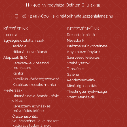
H-4400 Nyíregyháza, Bethlen G. u. 13-19.
+36 42 597-600
rektorihivatal@szentatanaz.hu
KÉPZÉSEINK
INTÉZMÉNYÜNK
Licencia
Rektori köszöntő
Egységes osztatlan szak
Névadónk
Teológia
Intézményünk története
Hittanár-nevelőtanár
Anyaintézményünk
Alapszak (BA)
Szervezeti felépítés
Katekéta-lelkipásztori
Szabályzatok
munkatárs
Tanszékek
Kántor
Galéria
Katolikus közösségszervező
Rendezvényeink
Katolikus szociális munka
Minőségbiztosítás
Mesterszak
Theolingua nyelvvizsga
Hittanár-nevelőtanár - rövid
Szent Atanáz-díj
ciklus
Keresztény egyház- és
művelődéstörténet
Összehasonlító
vallástörténet - alkalmazott
kulturális tudományok