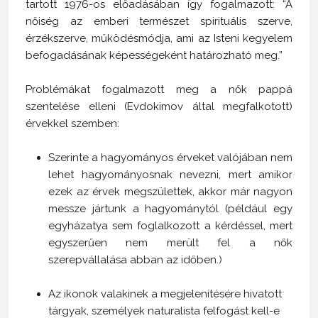
tartott 1976-os előadásában így fogalmazott: “A
nőiség az emberi természet spirituális szerve,
érzékszerve, működésmódja, ami az Isteni kegyelem
befogadásának képességeként határozható meg.”
Problémákat fogalmazott meg a nők pappá
szentelése elleni (Evdokimov által megfalkotott)
érvekkel szemben:
Szerinte a hagyományos érveket valójában nem
lehet hagyományosnak nevezni, mert amikor
ezek az érvek megszülettek, akkor már nagyon
messze jártunk a hagyománytól (például egy
egyházatya sem foglalkozott a kérdéssel, mert
egyszerűen nem merült fel a nők
szerepvállalása abban az időben.)
Az ikonok valakinek a megjelenítésére hivatott
tárgyak, személyek naturalista felfogást kell-e