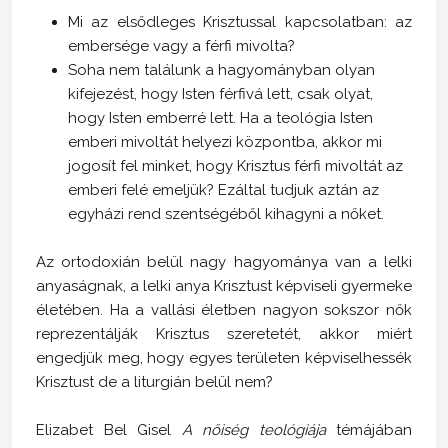
Mi az elsődleges Krisztussal kapcsolatban: az
embersége vagy a férfi mivolta?
Soha nem találunk a hagyományban olyan
kifejezést, hogy Isten férfivá lett, csak olyat,
hogy Isten emberré lett. Ha a teológia Isten
emberi mivoltát helyezi központba, akkor mi
jogosít fel minket, hogy Krisztus férfi mivoltát az
emberi felé emeljük? Ezáltal tudjuk aztán az
egyházi rend szentségéből kihagyni a nőket.
Az ortodoxián belül nagy hagyománya van a lelki
anyaságnak, a lelki anya Krisztust képviseli gyermeke
életében. Ha a vallási életben nagyon sokszor nők
reprezentálják Krisztus szeretetét, akkor miért
engedjük meg, hogy egyes területen képviselhessék
Krisztust de a liturgián belül nem?
Elizabet Bel Gisel
A nőiség teológiája
témájában