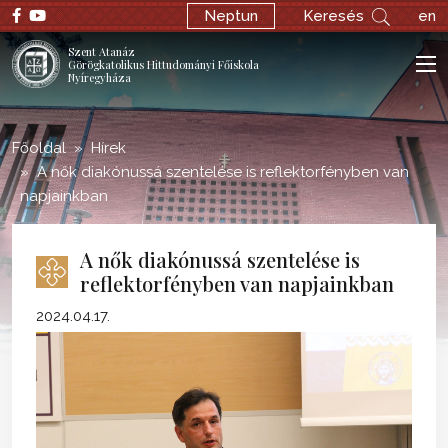
;
Neptun
Keresés
en
Szent Atanáz
Görögkatolikus Hittudományi Főiskola
Nyíregyháza
Főoldal
Hírek
A nők diakónussá szentelése is reflektorfényben van
napjainkban
A nők diakónussá szentelése is
reflektorfényben van napjainkban
2024.04.17.