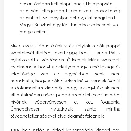
hasonlóságon kell alapuljanak. Ha a papság
szentségi jellege adott, természetes hasonlóság
szerint kell viszonyuljon ahhoz, akit megjelenít.
Vagyis Krisztust egy férfi tudja hozzá hasonlítva
megjeleníteni.
Mivel ezek után is élénk viták folytak a nők pappá
szentelését illetően, ezért 1994-ben II. János Pál is
nyilatkozott a kérdésben. Ő kiemeli Mária szerepét,
és elmondja, hogyha neki ilyen nagy a méltósága és
jelentősége van az egyházban, senki nem
mondhatja, hogy a nők diszkriminálva vannak. Végül
a dokumentum kimondja, hogy az egyháznak nem
áll hatalmában nőket pappá szentelni és ezt minden
hívőnek végérvényesen el kell fogadnia.
Ünnepélyesen nyilatkozik, szinte mintha
tévedhetetlenségével élve dogmát fejezne ki.
1995-ben aztán a hittani kongregáció kiadott egy