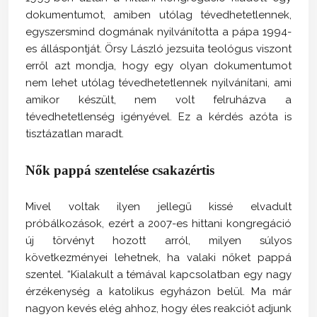
dokumentumot, amiben utólag tévedhetetlennek,
egyszersmind dogmának nyilvánította a pápa 1994-
es álláspontját. Örsy László jezsuita teológus viszont
erről azt mondja, hogy egy olyan dokumentumot
nem lehet utólag tévedhetetlennek nyilvánítani, ami
amikor készült, nem volt felruházva a
tévedhetetlenség igényével. Ez a kérdés azóta is
tisztázatlan maradt.
Nők pappá szentelése csakazértis
Mivel voltak ilyen jellegű kissé elvadult
próbálkozások, ezért a 2007-es hittani kongregáció
új törvényt hozott arról, milyen súlyos
következményei lehetnek, ha valaki nőket pappá
szentel. “Kialakult a témával kapcsolatban egy nagy
érzékenység a katolikus egyházon belül. Ma már
nagyon kevés elég ahhoz, hogy éles reakciót adjunk