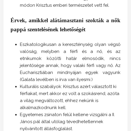
módon Krisztus emberi természetet vett fel.
Érvek, amikkel alátámasztani szokták a nők
pappá szentelésének lehetőségét
Eszkatologikusan a kereszténység olyan végső
valóság, melyben a férfi és a nő, és az
etnikumok közötti határ elmosódik, nincs
jelentősége annak, hogy valaki férfi vagy nő. Az
Eucharisztiában mindnyájan egyek vagyunk
(Galata levélben is írva van ilyesmi.)
Kulturális szabályok: Krisztus azért választott ki
férfiakat, mert akkor ez volt a szokásrend, azóta
a világ megváltozott, ehhez nekünk is
alkalmazkodnunk kell.
Egyetemes zsinaton felül kellene vizsgálni a II.
János pál által utólag tévedhetetlennek
nyilvánított állásfoglalást.