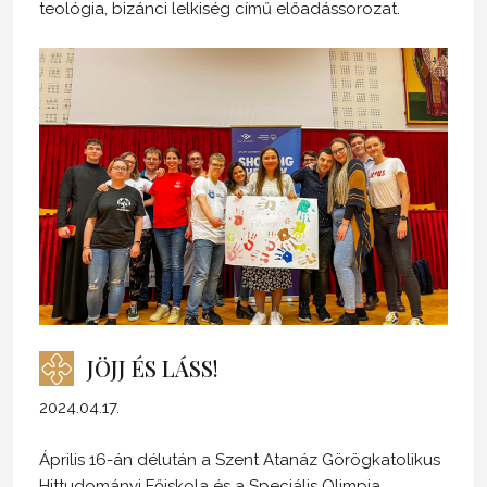
teológia, bizánci lelkiség című előadássorozat.
JÖJJ ÉS LÁSS!
2024.04.17.
Április 16-án délután a Szent Atanáz Görögkatolikus
Hittudományi Főiskola és a Speciális Olimpia