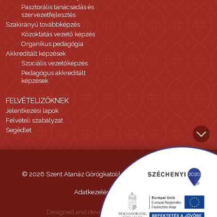
Pasztorális tanácsadás és
szervezetfejlesztés
Szakirányú továbbképzés
Közoktatás vezető képzés
Organikus pedagógia
Akkreditált képzések
Szociális vezetőképzés
Pedagógus akkreditált
képzések
FELVÉTELIZŐKNEK
Jelentkezési lapok
Felvételi szabályzat
Segédlet
© 2026 Szent Atanáz Görögkatolikus Hittudományi Főiskola
Adatkezelési tájékoztató
Designed and developed by