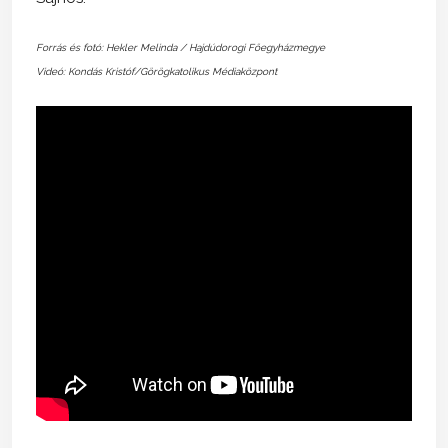
Forrás és fotó: Hekler Melinda / Hajdúdorogi Főegyházmegye
Videó: Kondás Kristóf/Görögkatolikus Médiaközpont