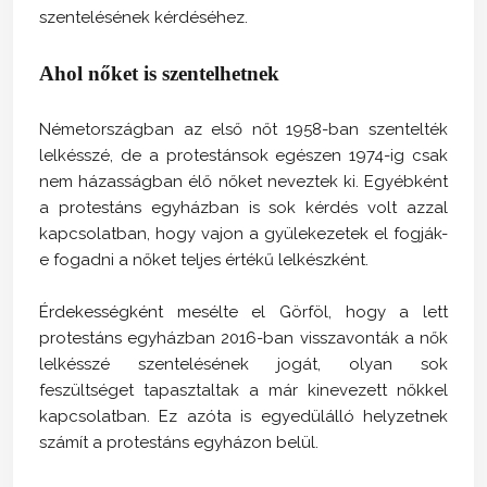
szentelésének kérdéséhez.
Ahol nőket is szentelhetnek
Németországban az első nőt 1958-ban szentelték
lelkésszé, de a protestánsok egészen 1974-ig csak
nem házasságban élő nőket neveztek ki. Egyébként
a protestáns egyházban is sok kérdés volt azzal
kapcsolatban, hogy vajon a gyülekezetek el fogják-
e fogadni a nőket teljes értékű lelkészként.
Érdekességként mesélte el Görföl, hogy a lett
protestáns egyházban 2016-ban visszavonták a nők
lelkésszé szentelésének jogát, olyan sok
feszültséget tapasztaltak a már kinevezett nőkkel
kapcsolatban. Ez azóta is egyedülálló helyzetnek
számít a protestáns egyházon belül.