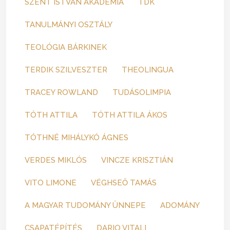
SZENT ISTVÁN AKADÉMIA
TDK
TANULMÁNYI OSZTÁLY
TEOLÓGIA BÁRKINEK
TERDIK SZILVESZTER
THEOLINGUA
TRACEY ROWLAND
TUDÁSOLIMPIA
TÓTH ATTILA
TÓTH ATTILA ÁKOS
TÓTHNÉ MIHÁLYKÓ ÁGNES
VERDES MIKLÓS
VINCZE KRISZTIÁN
VITO LIMONE
VÉGHSEŐ TAMÁS
A MAGYAR TUDOMÁNY ÜNNEPE
ADOMÁNY
CSAPATÉPÍTÉS
DARIO VITALI