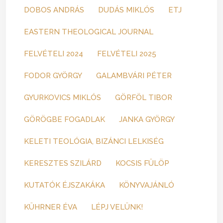
DOBOS ANDRÁS
DUDÁS MIKLÓS
ETJ
EASTERN THEOLOGICAL JOURNAL
FELVÉTELI 2024
FELVÉTELI 2025
FODOR GYÖRGY
GALAMBVÁRI PÉTER
GYURKOVICS MIKLÓS
GÖRFÖL TIBOR
GÖRÖGBE FOGADLAK
JANKA GYÖRGY
KELETI TEOLÓGIA, BIZÁNCI LELKISÉG
KERESZTES SZILÁRD
KOCSIS FÜLÖP
KUTATÓK ÉJSZAKÁKA
KÖNYVAJÁNLÓ
KÜHRNER ÉVA
LÉPJ VELÜNK!