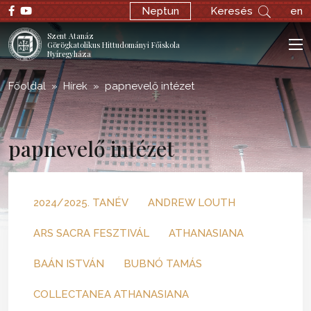
Neptun
Keresés
en
Szent Atanáz
Görögkatolikus Hittudományi Főiskola
Nyíregyháza
Főoldal
Hírek
papnevelő intézet
papnevelő intézet
2024/2025. TANÉV
ANDREW LOUTH
ARS SACRA FESZTIVÁL
ATHANASIANA
BAÁN ISTVÁN
BUBNÓ TAMÁS
COLLECTANEA ATHANASIANA