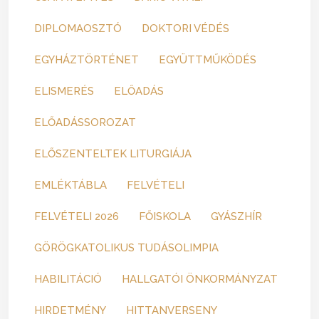
DIPLOMAOSZTÓ
DOKTORI VÉDÉS
EGYHÁZTÖRTÉNET
EGYÜTTMŰKÖDÉS
ELISMERÉS
ELŐADÁS
ELŐADÁSSOROZAT
ELŐSZENTELTEK LITURGIÁJA
EMLÉKTÁBLA
FELVÉTELI
FELVÉTELI 2026
FŐISKOLA
GYÁSZHÍR
GÖRÖGKATOLIKUS TUDÁSOLIMPIA
HABILITÁCIÓ
HALLGATÓI ÖNKORMÁNYZAT
HIRDETMÉNY
HITTANVERSENY