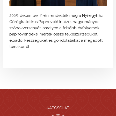
2025. december 9-én rendezték meg a Nyíregyházi
Görögkatolikus Papnevelő Intézet hagyományos
szónokversenyét, amelyen a felsőbb évfolyamok
papnövendékei mérték össze felkészültségüket,
előadói készségüket és gondolataikat a megadott
témakörről.
KAPCSOLAT