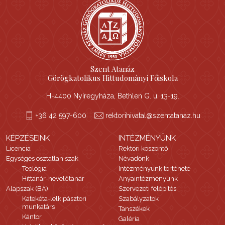
Szent Atanáz
Görögkatolikus Hittudományi Főiskola
H-4400 Nyíregyháza, Bethlen G. u. 13-19.
+36 42 597-600
rektorihivatal@szentatanaz.hu
KÉPZÉSEINK
INTÉZMÉNYÜNK
Licencia
Rektori köszöntő
Egységes osztatlan szak
Névadónk
Teológia
Intézményünk története
Hittanár-nevelőtanár
Anyaintézményünk
Alapszak (BA)
Szervezeti felépítés
Katekéta-lelkipásztori
Szabályzatok
munkatárs
Tanszékek
Kántor
Galéria