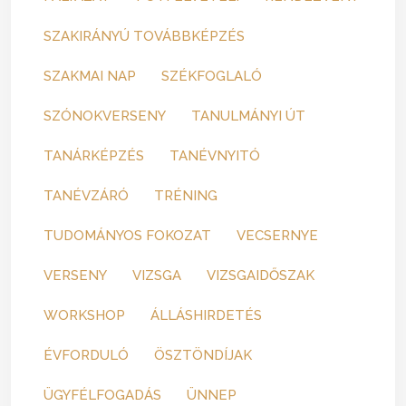
SZAKIRÁNYÚ TOVÁBBKÉPZÉS
SZAKMAI NAP
SZÉKFOGLALÓ
SZÓNOKVERSENY
TANULMÁNYI ÚT
TANÁRKÉPZÉS
TANÉVNYITÓ
TANÉVZÁRÓ
TRÉNING
TUDOMÁNYOS FOKOZAT
VECSERNYE
VERSENY
VIZSGA
VIZSGAIDŐSZAK
WORKSHOP
ÁLLÁSHIRDETÉS
ÉVFORDULÓ
ÖSZTÖNDÍJAK
ÜGYFÉLFOGADÁS
ÜNNEP