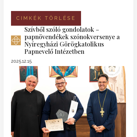
CIMKÉK TÖRLÉSE
Szívből szóló gondolatok –
papnövendékek szónokversenye a
Nyíregyházi Görögkatolikus
Papnevelő Intézetben
2025.12.15.