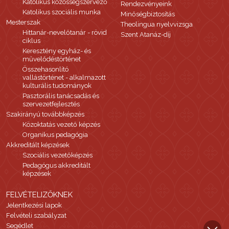
Katolikus közösségszervező
Rendezvényeink
Katolikus szociális munka
Minőségbiztosítás
Mesterszak
Theolingua nyelvvizsga
Hittanár-nevelőtanár - rövid
Szent Atanáz-díj
ciklus
Keresztény egyház- és
művelődéstörténet
Összehasonlító
vallástörténet - alkalmazott
kulturális tudományok
Pasztorális tanácsadás és
szervezetfejlesztés
Szakirányú továbbképzés
Közoktatás vezető képzés
Organikus pedagógia
Akkreditált képzések
Szociális vezetőképzés
Pedagógus akkreditált
képzések
FELVÉTELIZŐKNEK
Jelentkezési lapok
Felvételi szabályzat
Segédlet