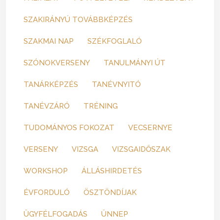
SZAKIRÁNYÚ TOVÁBBKÉPZÉS
SZAKMAI NAP
SZÉKFOGLALÓ
SZÓNOKVERSENY
TANULMÁNYI ÚT
TANÁRKÉPZÉS
TANÉVNYITÓ
TANÉVZÁRÓ
TRÉNING
TUDOMÁNYOS FOKOZAT
VECSERNYE
VERSENY
VIZSGA
VIZSGAIDŐSZAK
WORKSHOP
ÁLLÁSHIRDETÉS
ÉVFORDULÓ
ÖSZTÖNDÍJAK
ÜGYFÉLFOGADÁS
ÜNNEP