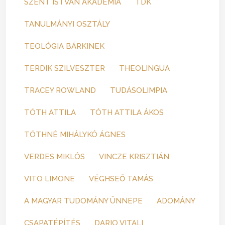
SZENT ISTVÁN AKADÉMIA
TDK
TANULMÁNYI OSZTÁLY
TEOLÓGIA BÁRKINEK
TERDIK SZILVESZTER
THEOLINGUA
TRACEY ROWLAND
TUDÁSOLIMPIA
TÓTH ATTILA
TÓTH ATTILA ÁKOS
TÓTHNÉ MIHÁLYKÓ ÁGNES
VERDES MIKLÓS
VINCZE KRISZTIÁN
VITO LIMONE
VÉGHSEŐ TAMÁS
A MAGYAR TUDOMÁNY ÜNNEPE
ADOMÁNY
CSAPATÉPÍTÉS
DARIO VITALI