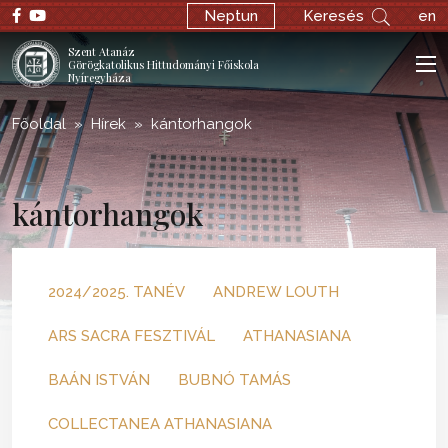
Neptun
Keresés
en
Szent Atanáz
Görögkatolikus Hittudományi Főiskola
Nyíregyháza
Főoldal
Hírek
kántorhangok
kántorhangok
2024/2025. TANÉV
ANDREW LOUTH
ARS SACRA FESZTIVÁL
ATHANASIANA
BAÁN ISTVÁN
BUBNÓ TAMÁS
COLLECTANEA ATHANASIANA