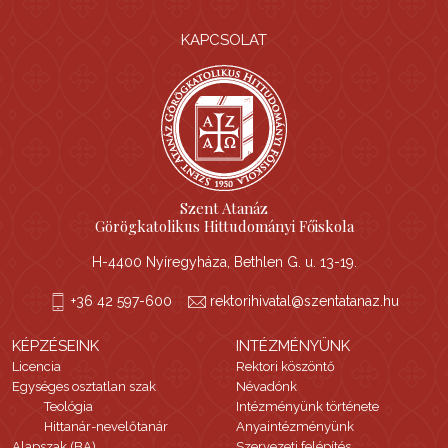
KAPCSOLAT
Szent Atanáz
Görögkatolikus Hittudományi Főiskola
H-4400 Nyíregyháza, Bethlen G. u. 13-19.
+36 42 597-600
rektorihivatal@szentatanaz.hu
KÉPZÉSEINK
INTÉZMÉNYÜNK
Licencia
Rektori köszöntő
Egységes osztatlan szak
Névadónk
Teológia
Intézményünk története
Hittanár-nevelőtanár
Anyaintézményünk
Alapszak (BA)
Szervezeti felépítés