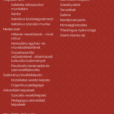
Katekéta-lelkipásztori
Szabályzatok
munkatárs
Tanszékek
Kántor
Galéria
Katolikus közösségszervező
Rendezvényeink
Katolikus szociális munka
Minőségbiztosítás
Mesterszak
Theolingua nyelvvizsga
Hittanár-nevelőtanár - rövid
Szent Atanáz-díj
ciklus
Keresztény egyház- és
művelődéstörténet
Összehasonlító
vallástörténet - alkalmazott
kulturális tudományok
Pasztorális tanácsadás és
szervezetfejlesztés
Szakirányú továbbképzés
Közoktatás vezető képzés
Organikus pedagógia
Akkreditált képzések
Szociális vezetőképzés
Pedagógus akkreditált
képzések