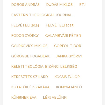
DOBOS ANDRÁS
DUDÁS MIKLÓS
ETJ
EASTERN THEOLOGICAL JOURNAL
FELVÉTELI 2024
FELVÉTELI 2025
FODOR GYÖRGY
GALAMBVÁRI PÉTER
GYURKOVICS MIKLÓS
GÖRFÖL TIBOR
GÖRÖGBE FOGADLAK
JANKA GYÖRGY
KELETI TEOLÓGIA, BIZÁNCI LELKISÉG
KERESZTES SZILÁRD
KOCSIS FÜLÖP
KUTATÓK ÉJSZAKÁKA
KÖNYVAJÁNLÓ
KÜHRNER ÉVA
LÉPJ VELÜNK!