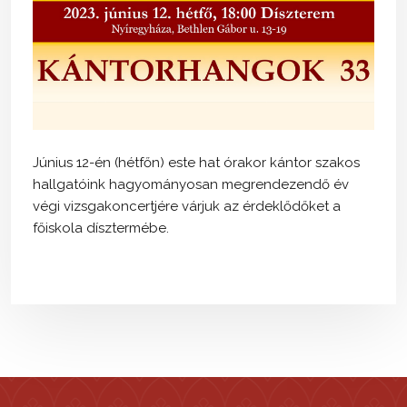
Június 12-én (hétfőn) este hat órakor kántor szakos
hallgatóink hagyományosan megrendezendő év
végi vizsgakoncertjére várjuk az érdeklődőket a
főiskola dísztermébe.