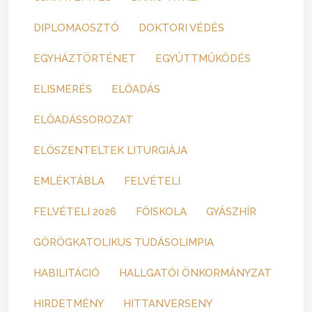
DIPLOMAOSZTÓ
DOKTORI VÉDÉS
EGYHÁZTÖRTÉNET
EGYÜTTMŰKÖDÉS
ELISMERÉS
ELŐADÁS
ELŐADÁSSOROZAT
ELŐSZENTELTEK LITURGIÁJA
EMLÉKTÁBLA
FELVÉTELI
FELVÉTELI 2026
FŐISKOLA
GYÁSZHÍR
GÖRÖGKATOLIKUS TUDÁSOLIMPIA
HABILITÁCIÓ
HALLGATÓI ÖNKORMÁNYZAT
HIRDETMÉNY
HITTANVERSENY