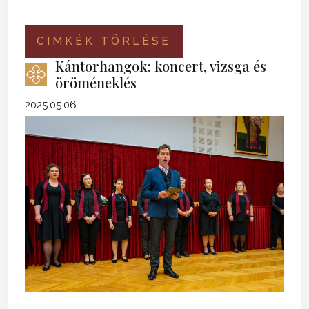
CIMKÉK TÖRLÉSE
Kántorhangok: koncert, vizsga és
öröméneklés
2025.05.06.