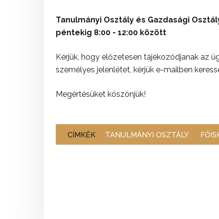
Tanulmányi Osztály és Gazdasági Osztály :
péntekig 8:00 - 12:00 között
Kérjük, hogy előzetesen tájékozódjanak az 
személyes jelenlétet, kérjük e-mailben keres
Megértésüket köszönjük!
CÍMKÉK
TANULMÁNYI OSZTÁLY
FŐIS