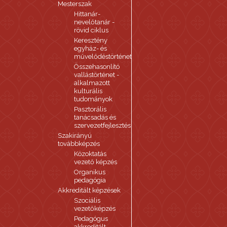
Mesterszak
Hittanár-
nevelőtanár -
rövid ciklus
Keresztény
egyház- és
művelődéstörténet
Összehasonlító
vallástörténet -
alkalmazott
kulturális
tudományok
Pasztorális
tanácsadás és
szervezetfejlesztés
Szakirányú
továbbképzés
Közoktatás
vezető képzés
Organikus
pedagógia
Akkreditált képzések
Szociális
vezetőképzés
Pedagógus
akkreditált