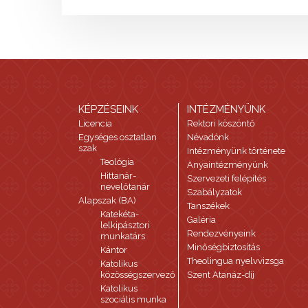
KÉPZÉSEINK
INTÉZMÉNYÜNK
Licencia
Rektori köszöntő
Egységes osztatlan
Névadónk
szak
Intézményünk története
Teológia
Anyaintézményünk
Hittanár-
Szervezeti felépítés
nevelőtanár
Szabályzatok
Alapszak (BA)
Tanszékek
Katekéta-
Galéria
lelkipásztori
Rendezvényeink
munkatárs
Minőségbiztosítás
Kántor
Theolingua nyelvvizsga
Katolikus
közösségszervező
Szent Atanáz-díj
Katolikus
szociális munka