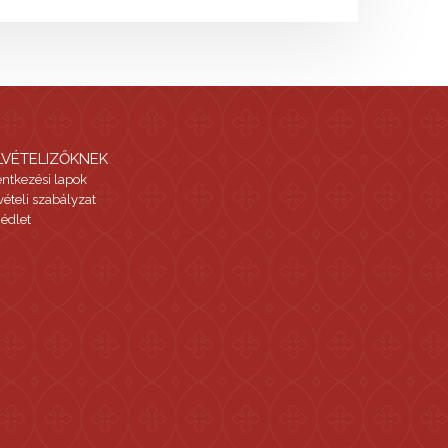
LVÉTELIZŐKNEK
entkezési lapok
vételi szabályzat
édlet