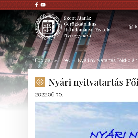
;
Szent Atanáz
Görögkatolikus
I
Hittudományi Főiskola
Nyíregyháza
Főoldal
Hírek
Nyári nyitvatartás Főiskolá
Nyári nyitvatartás F
2022.06.30.