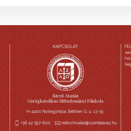
KAPCSOLAT
FE
Jel
Fel
Seg
Szent Atanáz
Görögkatolikus Hittudományi Főiskola
H-4400 Nyíregyháza, Bethlen G. u. 13-19.
+36 42 597-600
rektorihivatal@szentatanaz.hu