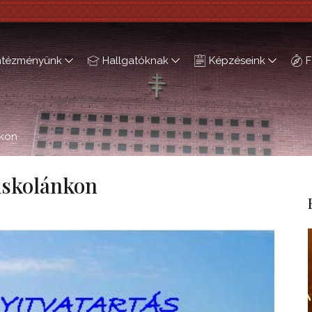
ntézményünk
Hallgatóknak
Képzéseink
F
nkon
őiskolánkon