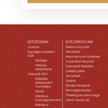
KÉPZÉSEINK
INTÉZMÉNYÜNK
Licencia
Rektori köszöntő
Egységes osztatlan
Névadónk
szak
Intézményünk története
Teológia
Anyaintézményünk
Hittanár-
Szervezeti felépítés
nevelőtanár
Szabályzatok
Alapszak (BA)
Tanszékek
Katekéta-
Galéria
lelkipásztori
Rendezvényeink
munkatárs
Minőségbiztosítás
Kántor
Theolingua nyelvvizsga
Katolikus
közösségszervező
Szent Atanáz-díj
Katolikus