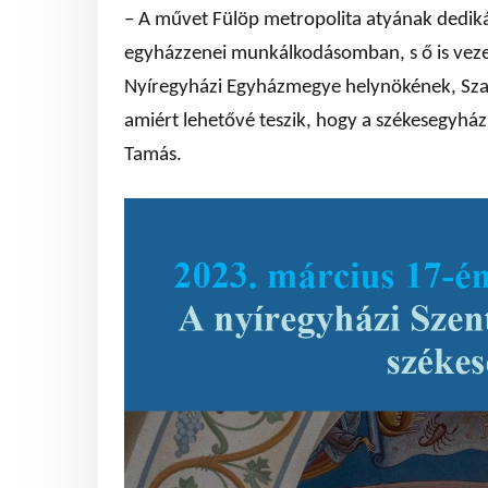
– A művet Fülöp metropolita atyának dediká
egyházzenei munkálkodásomban, s ő is vezeti
Nyíregyházi Egyházmegye helynökének, Sza
amiért lehetővé teszik, hogy a székesegyh
Tamás.