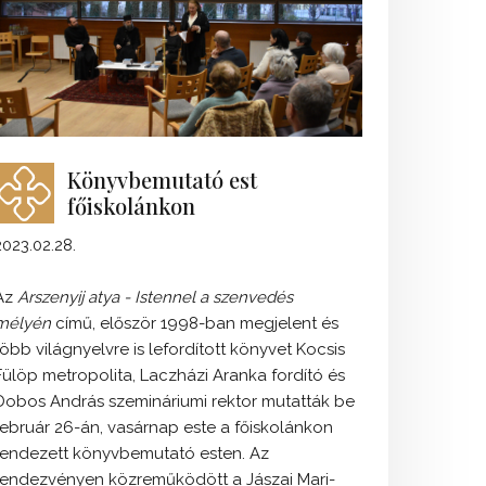
Könyvbemutató est
főiskolánkon
2023.02.28.
Az
Arszenyij atya - Istennel a szenvedés
mélyén
című, először 1998-ban megjelent és
több világnyelvre is lefordított könyvet Kocsis
Fülöp metropolita, Laczházi Aranka fordító és
Dobos András szemináriumi rektor mutatták be
február 26-án, vasárnap este a főiskolánkon
rendezett könyvbemutató esten. Az
rendezvényen közreműködött a Jászai Mari-