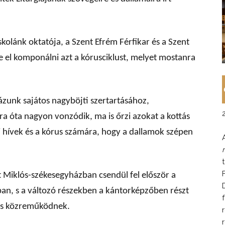
kolánk oktatója, a Szent Efrém Férfikar és a Szent
el komponálni azt a kórusciklust, melyet mostanra
unk sajátos nagyböjti szertartásához,
ra óta nagyon vonzódik, ma is őrzi azokat a kottás
i hívek és a kórus számára, hogy a dallamok szépen
t Miklós-székesegyházban csendül fel először a
ban, s a változó részekben a kántorképzőben részt
i is közreműködnek.