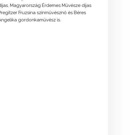
díjas, Magyarország Érdemes Művésze díjas
Pregitzer Fruzsina színművésznő és Béres
Angelika gordonkaművész is.