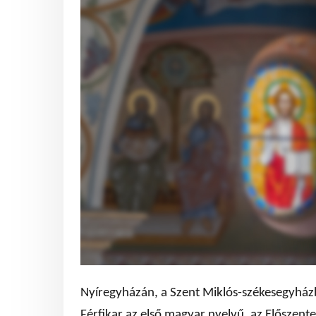
Nyíregyházán, a Szent Miklós-székesegyház
Férfikar az első magyar nyelvű, az Előszentel