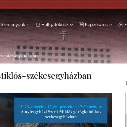
ntézményünk
Hallgatóknak
Képzéseink
F
s-székesegyházban
Miklós-székesegyházban