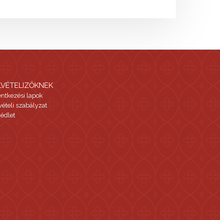
LVÉTELIZŐKNEK
entkezési lapok
vételi szabályzat
édlet