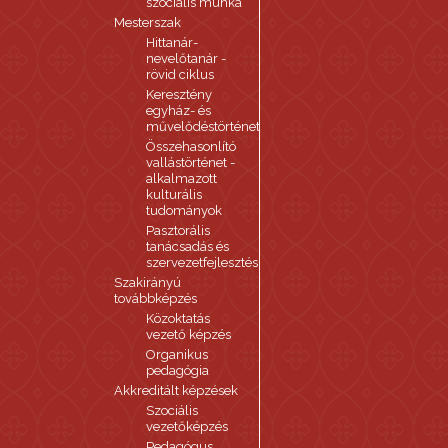
szociális munka
Mesterszak
Hittanár-
nevelőtanár -
rövid ciklus
Keresztény
egyház- és
művelődéstörténet
Összehasonlító
vallástörténet -
alkalmazott
kulturális
tudományok
Pasztorális
tanácsadás és
szervezetfejlesztés
Szakirányú
továbbképzés
Közoktatás
vezető képzés
Organikus
pedagógia
Akkreditált képzések
Szociális
vezetőképzés
Pedagógus