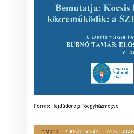
Forrás: Hajdúdorogi Főegyházmegye
CÍMKÉK
BUBNÓ TAMÁS
SZENT ATAN