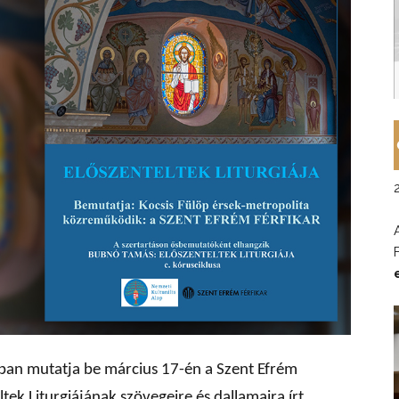
ban mutatja be március 17-én a Szent Efrém
tek Liturgiájának szövegeire és dallamaira írt