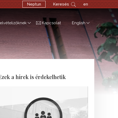
Neptun
Keresés
en
elvételizőknek
Kapcsolat
English
Ezek a hírek is érdekelhetik