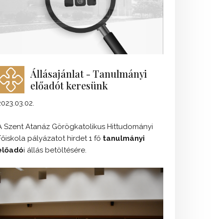
Állásajánlat - Tanulmányi
előadót keresünk
2023.03.02.
A Szent Atanáz Görögkatolikus Hittudományi
Főiskola pályázatot hirdet 1 fő
tanulmányi
előadó
i állás betöltésére.