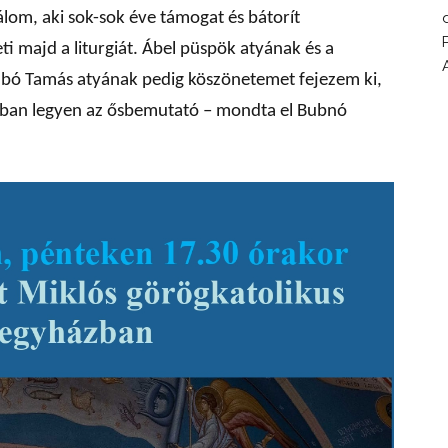
lom, aki sok-sok éve támogat és bátorít
 majd a liturgiát. Ábel püspök atyának és a
bó Tamás atyának pedig köszönetemet fejezem ki,
ázban legyen az ősbemutató – mondta el Bubnó