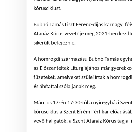
kórusciklust.
Bubnó Tamás Liszt Ferenc-díjas karnagy, főis
Atanáz Kórus vezetője még 2021-ben kezdte 
sikerült befejeznie.
A homrogdi származású Bubnó Tamás egyház
az Előszenteltek Liturgiájához már gyerekko
füzeteket, amelyeket szülei írtak a homrogd
és áhítattal szólaljanak meg.
Március 17-én 17:30-tól a nyíregyházi Szen
kórusciklus a Szent Efrém Férfikar előadásá
vevő hallgatók, a Szent Atanáz Kórus tagja