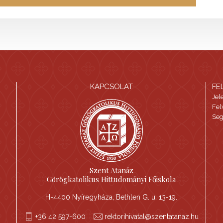
KAPCSOLAT
FE
Jel
Fel
Seg
Szent Atanáz
Görögkatolikus Hittudományi Főiskola
H-4400 Nyíregyháza, Bethlen G. u. 13-19.
+36 42 597-600
rektorihivatal@szentatanaz.hu