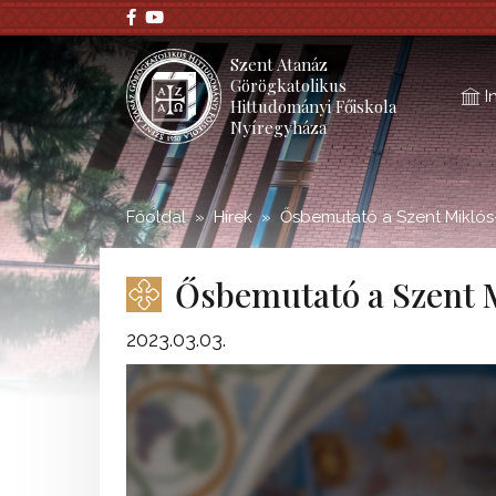
;
Szent Atanáz
Görögkatolikus
I
Hittudományi Főiskola
Nyíregyháza
Főoldal
Hírek
Ősbemutató a Szent Mikló
Ősbemutató a Szent 
2023.03.03.