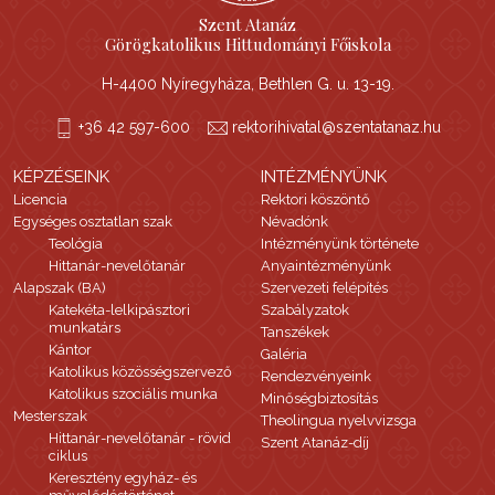
Szent Atanáz
Görögkatolikus Hittudományi Főiskola
H-4400 Nyíregyháza, Bethlen G. u. 13-19.
+36 42 597-600
rektorihivatal@szentatanaz.hu
KÉPZÉSEINK
INTÉZMÉNYÜNK
Licencia
Rektori köszöntő
Egységes osztatlan szak
Névadónk
Teológia
Intézményünk története
Hittanár-nevelőtanár
Anyaintézményünk
Alapszak (BA)
Szervezeti felépítés
Katekéta-lelkipásztori
Szabályzatok
munkatárs
Tanszékek
Kántor
Galéria
Katolikus közösségszervező
Rendezvényeink
Katolikus szociális munka
Minőségbiztosítás
Mesterszak
Theolingua nyelvvizsga
Hittanár-nevelőtanár - rövid
Szent Atanáz-díj
ciklus
Keresztény egyház- és