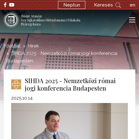
;
Neptun
Keresés
en
Szent Atanáz
Görögkatolikus Hittudományi Főiskola
Nyíregyháza
Főoldal
Hírek
SIHDA 2025 - Nemzetközi római jogi konferencia
Budapesten
SIHDA 2025 - Nemzetközi római
jogi konferencia Budapesten
2025.10.14.