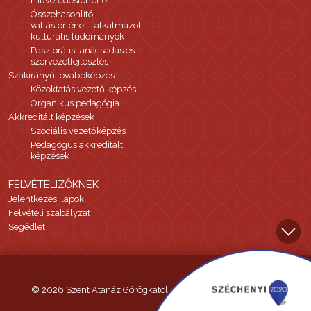
művelődéstörténet
Összehasonlító
vallástörténet - alkalmazott
kulturális tudományok
Pasztorális tanácsadás és
szervezetfejlesztés
Szakirányú továbbképzés
Közoktatás vezető képzés
Organikus pedagógia
Akkreditált képzések
Szociális vezetőképzés
Pedagógus akkreditált
képzések
FELVÉTELIZŐKNEK
Jelentkezési lapok
Felvételi szabályzat
Segédlet
© 2026 Szent Atanáz Görögkatolikus Hittudományi Főiskola