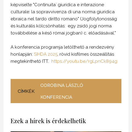
képviselte "Continuita` giuridica e interazione
culturale: la sopravvivenza di una norma giuridica
ebraica nel tardo diritto romano" (Jogfolytonosság
és kulturális kölcsönhatás: egy zsidó jogi norma
továbbélése a késő római jogban) c. előadásával."
A konferencia programja letölthető a rendezvény
honlapján:
SIHDA 2025
, rövid kisfilmes összeállítás
megtekinthető ITT.
https://youtu.be/rgLpnCk894g
ODROBINA LÁSZLÓ
CÍMKÉK
KONFERENCIA
Ezek a hírek is érdekelhetik