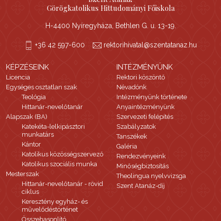
Görögkatolikus Hittudományi Főiskola
H-4400 Nyíregyháza, Bethlen G. u. 13-19.
+36 42 597-600
rektorihivatal@szentatanaz.hu
KÉPZÉSEINK
INTÉZMÉNYÜNK
Licencia
Rektori köszöntő
Egységes osztatlan szak
Névadónk
Teológia
Intézményünk története
Hittanár-nevelőtanár
Anyaintézményünk
Alapszak (BA)
Szervezeti felépítés
Katekéta-lelkipásztori
Szabályzatok
munkatárs
Tanszékek
Kántor
Galéria
Katolikus közösségszervező
Rendezvényeink
Katolikus szociális munka
Minőségbiztosítás
Mesterszak
Theolingua nyelvvizsga
Hittanár-nevelőtanár - rövid
Szent Atanáz-díj
ciklus
Keresztény egyház- és
művelődéstörténet
Összehasonlító