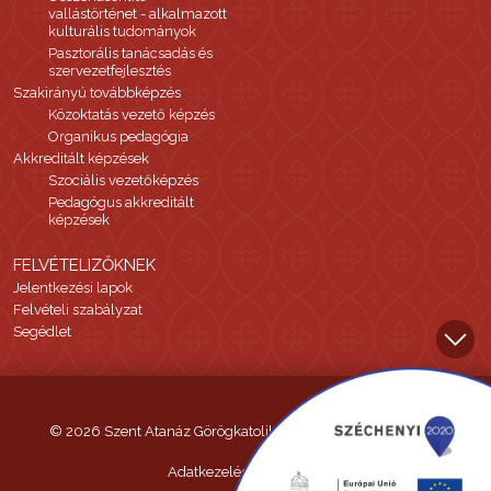
vallástörténet - alkalmazott
kulturális tudományok
Pasztorális tanácsadás és
szervezetfejlesztés
Szakirányú továbbképzés
Közoktatás vezető képzés
Organikus pedagógia
Akkreditált képzések
Szociális vezetőképzés
Pedagógus akkreditált
képzések
FELVÉTELIZŐKNEK
Jelentkezési lapok
Felvételi szabályzat
Segédlet
© 2026 Szent Atanáz Görögkatolikus Hittudományi Főiskola
Adatkezelési tájékoztató