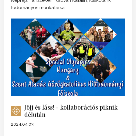
Néprajzi Tanszékén Földvári Katalin, főiskolánk
tudományos munkatársa.
Jöjj és láss! - kollaborációs piknik
délután
2024.04.03.