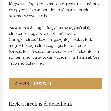
tárgyakkal foglalkozó muzeológusok, restaurátorok
és egyéb múzeumban dolgozó munkatársak
szakmai szervezete is.
2024-ben a 67 tagú közgyűlés az egyesület új
elnökének négy évre dr. Szabó Irént, a
Görögkatolikus Múzeum igazgatóját választotta
meg. A héttagú elnökség tagja lett dr. Terdik
Szilveszter művészettörténész. A titkári feladatokkal
szintén a Görögkatolikus Múzeum munkatársát, Ősz
Tibornét bízták meg.
CÍMKÉK
MÚZEUM
Ezek a hírek is érdekelhetik