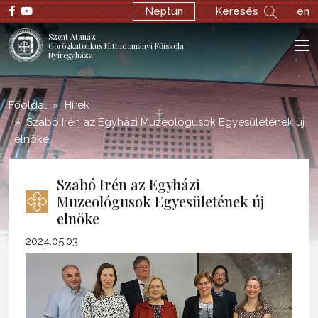
;
Neptun
Keresés
en
Szent Atanáz
Görögkatolikus Hittudományi Főiskola
Nyíregyháza
Főoldal
Hírek
Szabó Irén az Egyházi Muzeológusok Egyesületének új
elnöke
Szabó Irén az Egyházi
Muzeológusok Egyesületének új
elnöke
2024.05.03.