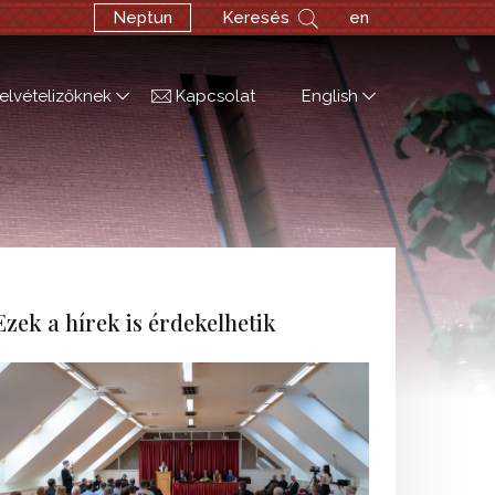
Neptun
Keresés
en
elvételizőknek
Kapcsolat
English
Ezek a hírek is érdekelhetik