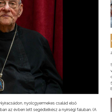
tt Nyíracsádon, nyolcgyermekes család első
n az évben lett segédlelkész a nyírségi faluban. (A