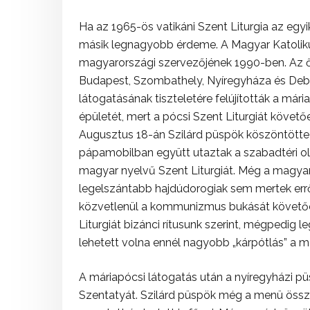
Ha az 1965-ös vatikáni Szent Liturgia az eg
másik legnagyobb érdeme. A Magyar Katolikus
magyarországi szervezőjének 1990-ben. Az 
Budapest, Szombathely, Nyíregyháza és Debr
látogatásának tiszteletére felújították a már
épületét, mert a pócsi Szent Liturgiát követ
Augusztus 18-án Szilárd püspök köszöntötte e
pápamobilban együtt utaztak a szabadtéri ol
magyar nyelvű Szent Liturgiát. Még a magy
legelszántabb hajdúdorogiak sem mertek err
közvetlenül a kommunizmus bukását követő
Liturgiát bizánci rítusunk szerint, mégpedig
lehetett volna ennél nagyobb „kárpótlás” a 
A máriapócsi látogatás után a nyíregyházi p
Szentatyát. Szilárd püspök még a menü összeá