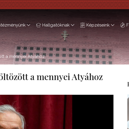
ntézményünk
Hallgatóknak
Képzéseink
F
ött a mennyei Atyához
öltözött a mennyei Atyához