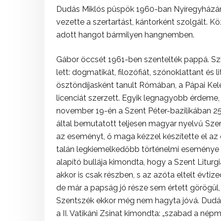
Dudás Miklós püspök 1960-ban Nyíregyházár
vezette a szertartást, kántorként szolgált. Köz
adott hangot bármilyen hangnemben.
Gábor öccsét 1961-ben szentelték pappá. Szi
lett: dogmatikát, filozófiát, szónoklattant és 
ösztöndíjasként tanult Rómában, a Pápai Kel
licenciát szerzett. Egyik legnagyobb érdeme, h
november 19-én a Szent Péter-bazilikában 25
által bemutatott teljesen magyar nyelvű Sze
az eseményt, ő maga kézzel készítette el az
talán legkiemelkedőbb történelmi eseménye 
alapító bullája kimondta, hogy a Szent Liturg
akkor is csak részben, s az azóta eltelt évtiz
de már a papság jó része sem értett görögül, 
Szentszék ekkor még nem hagyta jóvá. Dudás 
a II. Vatikáni Zsinat kimondta: „szabad a né