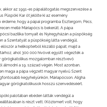
yik, akkor az 1991-es pápalátogatás megszervezése a
 Püspöki Kar őt jelölte ki az esemény
ő érdeme, hogy a pápai programba Esztergom, Pécs,
ecen mellé Máriapócs is bekerült. A pápa
iapócsi bazilika tornyait és Nyíregyházán a püspökség
ően a Szentatyát a püspökség látta vendégül.
lőször a helikopterből kiszálló pápát, majd a
tárhoz, ahol 300 000 hívővel együtt végezték a
ar görögkatolikus mozgalomban résztvevő
ől álmodni a 19. század végén. Most azonban,
en maga a pápa végzett magyar nyelvű Szent
 legfontosabb kegyhelyünkön, Máriapócson. Aligha
magyar görögkatolikusok hosszú szenvedéséért.
üspöki palotában ebéden látták vendégül a
llításában is részt vett. (Közismert volt, hogy