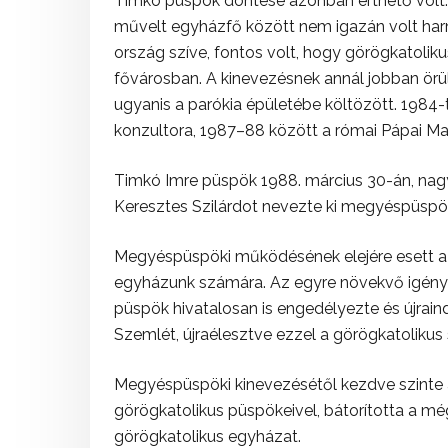
Timkó püspök döntése azonban érthető volt. 
művelt egyházfő között nem igazán volt ha
ország szíve, fontos volt, hogy görögkatoli
fővárosban. A kinevezésnek annál jobban örül
ugyanis a parókia épületébe költözött. 1984-
konzultora, 1987–88 között a római Pápai Mag
Timkó Imre püspök 1988. március 30-án, nagys
Keresztes Szilárdot nevezte ki megyéspüspö
Megyéspüspöki működésének elejére esett a r
egyházunk számára. Az egyre növekvő igényt 
püspök hivatalosan is engedélyezte és újrain
Szemlét, újraélesztve ezzel a görögkatolikus 
Megyéspüspöki kinevezésétől kezdve szinte a
görögkatolikus püspökeivel, bátorította a még
görögkatolikus egyházat.