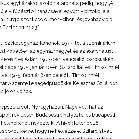
olikus egyházakról szóló határozata pedig, hogy „A
je – főpásztori tanácsával együtt – birtokolja a
a liturgia szent cselekményeiben, és jóváhagyja a
m Ecclesiarum 23.)
us, székesegyházi kanonok, 1973-tól a szeminárium
álát követően az egyházmegyét és az exarchátust
a. Keresztes Ádám 1973-ban vencsellői parókusként
ál pápa 1975. január 10-én Szilárd fiát és Timkó Imrét
va, 1975. február 8-án délelőtt Timkó Imrét
ár ő szentelte segédpüspökké Keresztes Szilárdot.
 jelen voltak.
népszerű volt Nyíregyházán. Nagy volt hát az
üspök rövidesen Budapestre helyezte, és budapesti
 helynökének nevezte ki. A hívek különböző
spököt, kérve, hogy ne helyezze el Szilárd atyát.