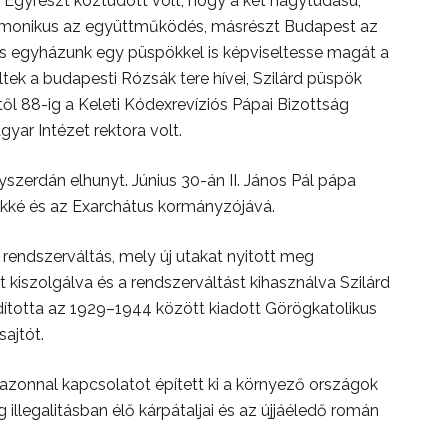
Egyrészt köztudott volt, hogy a két nagytudású,
rmonikus az együttműködés, másrészt Budapest az
kus egyházunk egy püspökkel is képviseltesse magát a
tek a budapesti Rózsák tere hívei, Szilárd püspök
től 88-ig a Keleti Kódexrevíziós Pápai Bizottság
yar Intézet rektora volt.
zerdán elhunyt. Június 30-án II. János Pál pápa
kké és az Exarchátus kormányzójává.
endszerváltás, mely új utakat nyitott meg
kiszolgálva és a rendszerváltást kihasználva Szilárd
dította az 1929–1944 között kiadott Görögkatolikus
sajtót.
zonnal kapcsolatot épített ki a környező országok
 illegalitásban élő kárpátaljai és az újjáéledő román