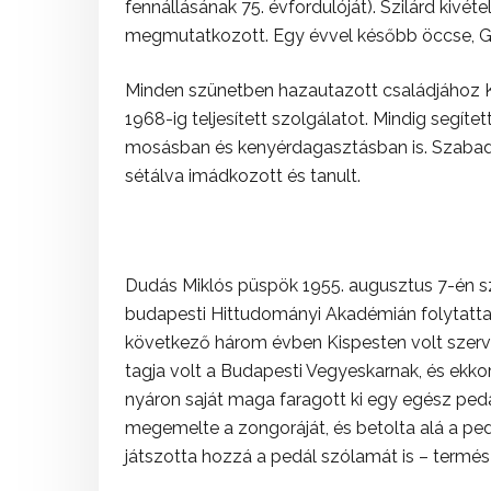
fennállásának 75. évfordulóját). Szilárd kivéte
megmutatkozott. Egy évvel később öccse, Gáb
Minden szünetben hazautazott családjához K
1968-ig teljesített szolgálatot. Mindig segí
mosásban és kenyérdagasztásban is. Szabadi
sétálva imádkozott és tanult.
Dudás Miklós püspök 1955. augusztus 7-én s
budapesti Hittudományi Akadémián folytatta, 
következő három évben Kispesten volt szerv
tagja volt a Budapesti Vegyeskarnak, és ekko
nyáron saját maga faragott ki egy egész pedá
megemelte a zongoráját, és betolta alá a pe
játszotta hozzá a pedál szólamát is – termé