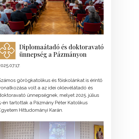
Diplomaátadó és doktoravató
ünnepség a Pázmányon
2025.07.17.
Számos görögkatolikus és főiskolánkat is érintő
vonatkozása volt a az idei oklevélátadó és
doktoravató ünnepségnek, melyet 2025. július
5-én tartottak a Pázmány Péter Katolikus
Egyetem Hittudományi Karán.