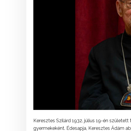
Keresztes Szilárd 1932. július 19-én születe
gyermekeként. Édesapja, Keresztes Ádám abba