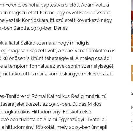
m Ferenc, és noha paptestvérei előtt Ádám volt, a
ben megszületett Ferenc, egy évvel később Zsófia,
helyezték Komlóskára, itt született következő négy
44-ben Sarolta, 1949-ben Dénes.
a fiatal Szilárd számára, hogy mindig is
eg magasan képzett volt, a zenei vénát örökölte ő is.
 különösen is kitűnt tehetségével. A meleg családi
 és a templom formálta az évek során személyiségét.
utatkozott, s már a komlóskai gyermekévek alatt
gyes-Tanítórendi Római Katholikus Reálgimnázium)
atására jelentkezett az 1950-ben, Dudás Miklós
rögkatolikus Hittudományi Főiskola első
vélben tudatta az Állami Egyházügyi Hivatallal,
 a hittudományi főiskolát, mely 2025-ben ünnepli