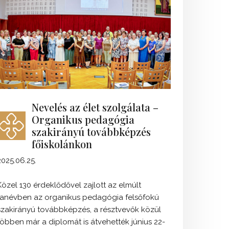
Nevelés az élet szolgálata –
Organikus pedagógia
szakirányú továbbképzés
főiskolánkon
2025.06.25.
Közel 130 érdeklődővel zajlott az elmúlt
tanévben az organikus pedagógia felsőfokú
szakirányú továbbképzés, a résztvevők közül
többen már a diplomát is átvehették június 22-