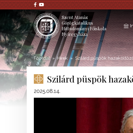
;
Szent Atanáz
Görögkatolikus
I
Hittudományi Főiskola
Nyíregyháza
Főoldal
Hírek
Szilárd püspök hazaköltöz
Szilárd püspök hazak
2025.08.14.