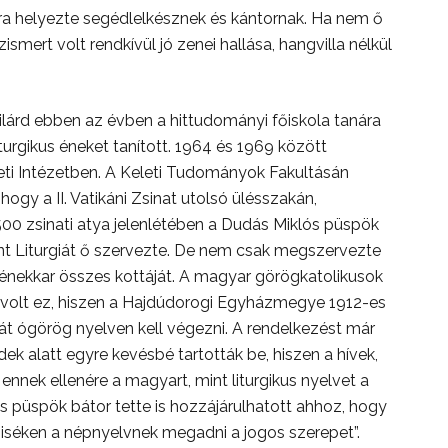
a helyezte segédlelkésznek és kántornak. Ha nem ő
ismert volt rendkívül jó zenei hallása, hangvilla nélkül
lárd ebben az évben a hittudományi főiskola tanára
liturgikus éneket tanított. 1964 és 1969 között
eti Intézetben. A Keleti Tudományok Fakultásán
ogy a II. Vatikáni Zsinat utolsó ülésszakán,
00 zsinati atya jelenlétében a Dudás Miklós püspök
nt Liturgiát ő szervezte. De nem csak megszervezte
 énekkar összes kottáját. A magyar görögkatolikusok
volt ez, hiszen a Hajdúdorogi Egyházmegye 1912-es
iát ógörög nyelven kell végezni. A rendelkezést már
edek alatt egyre kevésbé tartották be, hiszen a hívek,
ennek ellenére a magyart, mint liturgikus nyelvet a
püspök bátor tette is hozzájárulhatott ahhoz, hogy
pmiséken a népnyelvnek megadni a jogos szerepet”.