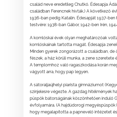
család neve eredetileg Chutkó. Édesapja Ádá
családban Ferencnek hívták.) A következő év
1936-ban pedig Katalin. Édesapját 1937-ben 
testvére: 1938-ban Gábor, 1942-ben Irén, 19
A komlóskai évek olyan meghatározóak voltak 
komlóskainak tartotta magát. Édesapja zeneil
Minden gyerek zongorázott a családban, de ő
fészek, a ház körüli munka, a zene szeretete
A templomhoz való ragaszkodása korán megm
vágyott arra, hogy pap legyen.
A sátoraljaújhelyi piarista gimnáziumot (Ke
színjelesre végezte. A gazdag hitélmények h
püspök bátorságának köszönhetően induló Gö
évfolyamára. (A hajdúdorogi megyéspüspök le
hogy megalapította a papnevelő intézetet és