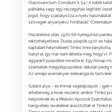
(Sacrosanctum Concilium II. 54.) A keleti kat
pátriárka vagy egy részegyház legfőbb vezető
jogot, hogy szabályozza a nyelv használatát 
szövegek anyanyelvű fordítását.” (Orientaliu
Hazatérése után, 1970-től nyíregyházi parók
rektorhelyettese. Dudás püspök 1972-es hal
káptalani helynökként Timkó Imre irányított
hunyt el, így már nem élhette meg, hogy VI. P
egyaránt püspökké nevezte ki. Egy hónap múl
szentelték megyéspüspökké, délután pedig m
Az ünnepi eseményen édesanyja és testvérei is
Szilárd atya – és immár segédpüspök – igen 
értetlenség a hívek részéről, amikor Timkó p
helynöknek és a Miskolci Apostoli Exarchátus
hangvételű levelekkel árasztották el Timkó pü