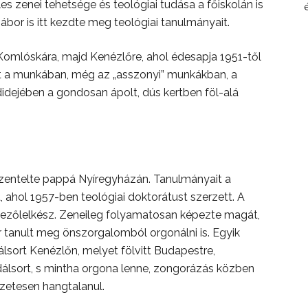
les zenei tehetsége és teológiai tudása a főiskolán is
or is itt kezdte meg teológiai tanulmányait.
omlóskára, majd Kenézlőre, ahol édesapja 1951-től
tett a munkában, még az „asszonyi” munkákban, a
dejében a gondosan ápolt, dús kertben föl-alá
zentelte pappá Nyíregyházán. Tanulmányait a
ahol 1957-ben teológiai doktorátust szerzett. A
ezőlelkész. Zeneileg folyamatosan képezte magát,
r tanult meg önszorgalomból orgonálni is. Egyik
lsort Kenézlőn, melyet fölvitt Budapestre,
dálsort, s mintha orgona lenne, zongorázás közben
szetesen hangtalanul.