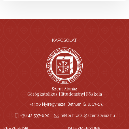
KAPCSOLAT
Szent Atanáz
Görögkatolikus Hittudományi Főiskola
H-4400 Nyíregyháza, Bethlen G. u. 13-19.
+36 42 597-600
rektorihivatal@szentatanaz.hu
KÉPZÉSEINK
INTÉZMÉNYÜNK