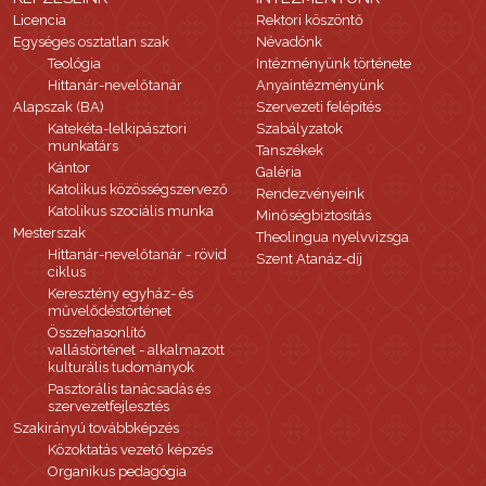
Licencia
Rektori köszöntő
Egységes osztatlan szak
Névadónk
Teológia
Intézményünk története
Hittanár-nevelőtanár
Anyaintézményünk
Alapszak (BA)
Szervezeti felépítés
Katekéta-lelkipásztori
Szabályzatok
munkatárs
Tanszékek
Kántor
Galéria
Katolikus közösségszervező
Rendezvényeink
Katolikus szociális munka
Minőségbiztosítás
Mesterszak
Theolingua nyelvvizsga
Hittanár-nevelőtanár - rövid
Szent Atanáz-díj
ciklus
Keresztény egyház- és
művelődéstörténet
Összehasonlító
vallástörténet - alkalmazott
kulturális tudományok
Pasztorális tanácsadás és
szervezetfejlesztés
Szakirányú továbbképzés
Közoktatás vezető képzés
Organikus pedagógia