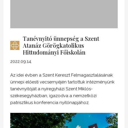
Tanévnyitó ünnepség a Szent
Atanáz Görögkatolikus
Hittudományi Főiskolán
2022.09.14.
Az idei évben a Szent Kereszt Felmagasztalásának
ünnepi előesti vecsernyéjén tartottuk intézményünk
tanévnyitóját a nyíregyházi Szent Miklós-
székesegyházban, igazodva a nemzetközi
patrisztikus konferencia nyitónapjához.