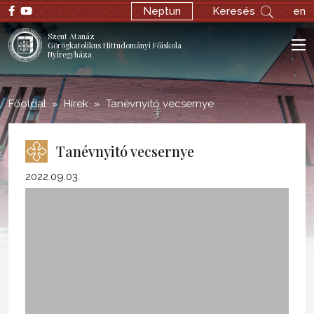
;
Neptun
Keresés
en
Szent Atanáz
Görögkatolikus Hittudományi Főiskola
Nyíregyháza
Főoldal
Hírek
Tanévnyitó vecsernye
Tanévnyitó vecsernye
2022.09.03.