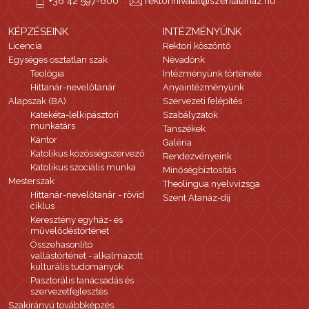
+36 42 597-600
rektorihivatal@szentatanaz.hu
KÉPZÉSEINK
INTÉZMÉNYÜNK
Licencia
Rektori köszöntő
Egységes osztatlan szak
Névadónk
Teológia
Intézményünk története
Hittanár-nevelőtanár
Anyaintézményünk
Alapszak (BA)
Szervezeti felépítés
Katekéta-lelkipásztori
Szabályzatok
munkatárs
Tanszékek
Kántor
Galéria
Katolikus közösségszervező
Rendezvényeink
Katolikus szociális munka
Minőségbiztosítás
Mesterszak
Theolingua nyelvvizsga
Hittanár-nevelőtanár - rövid
Szent Atanáz-díj
ciklus
Keresztény egyház- és
művelődéstörténet
Összehasonlító
vallástörténet - alkalmazott
kulturális tudományok
Pasztorális tanácsadás és
szervezetfejlesztés
Szakirányú továbbképzés