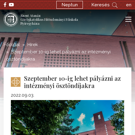
;
Neptun
Keresés
en
Szent Atanáz
Görögkatolikus Hittudományi Főiskola
Nyíregyháza
Főoldal
Hírek
Szeptember 10-ig lehet pályázni az intézményi
ösztöndíjakra
Szeptember 10-ig lehet pályázni az
intézményi ösztöndíjakra
2022.09.03.