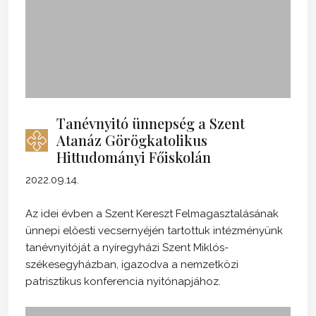
Tanévnyitó ünnepség a Szent
Atanáz Görögkatolikus
Hittudományi Főiskolán
2022.09.14.
Az idei évben a Szent Kereszt Felmagasztalásának
ünnepi előesti vecsernyéjén tartottuk intézményünk
tanévnyitóját a nyíregyházi Szent Miklós-
székesegyházban, igazodva a nemzetközi
patrisztikus konferencia nyitónapjához.