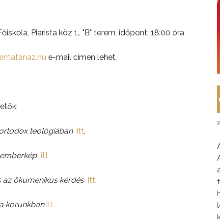
skola, Piarista köz 1., "B" terem, időpont: 18:00 óra
zentatanaz.hu
e-mail címen lehet.
etők:
 ortodox teológiában
itt
,
ti emberkép
itt.
és az ökumenikus kérdés
itt
,
ia korunkban
itt.