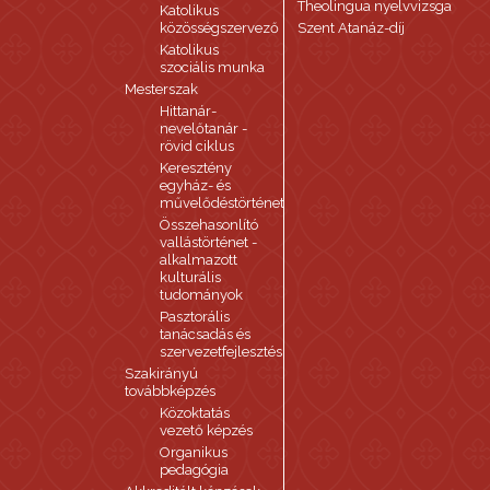
Theolingua nyelvvizsga
Katolikus
közösségszervező
Szent Atanáz-díj
Katolikus
szociális munka
Mesterszak
Hittanár-
nevelőtanár -
rövid ciklus
Keresztény
egyház- és
művelődéstörténet
Összehasonlító
vallástörténet -
alkalmazott
kulturális
tudományok
Pasztorális
tanácsadás és
szervezetfejlesztés
Szakirányú
továbbképzés
Közoktatás
vezető képzés
Organikus
pedagógia