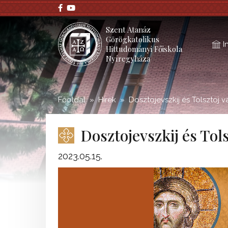
;
Szent Atanáz
Görögkatolikus
I
Hittudományi Főiskola
Nyíregyháza
Főoldal
Hírek
Dosztojevszkij és Tolsztoj va
Dosztojevszkij és Tols
2023.05.15.