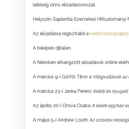
lelkiség című előadássorozat.
Helyszín: Sapientia Szerzetesi Hittudományi Fői
Az előadásra regisztrálni a
keleti.teologia@s
A belépés díjtalan.
A félévben elhangzott előadások online elérh
A március 9-i Görföl Tibor a
Világvallások az
A március 23-i Janka Ferenc
Keleti és nyuga
Az április 20-i Orova Csaba
A keleti egyház 
A május 5-i Andrew Louth
Az ortodox teológ