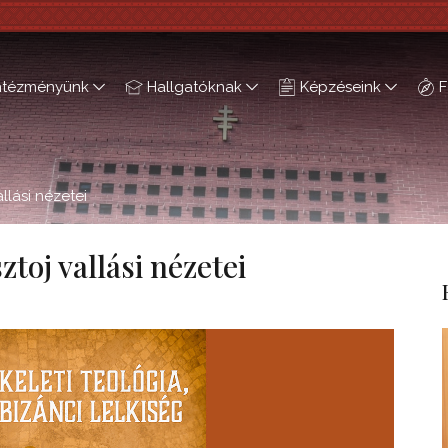
ntézményünk
Hallgatóknak
Képzéseink
F
llási nézetei
ztoj vallási nézetei