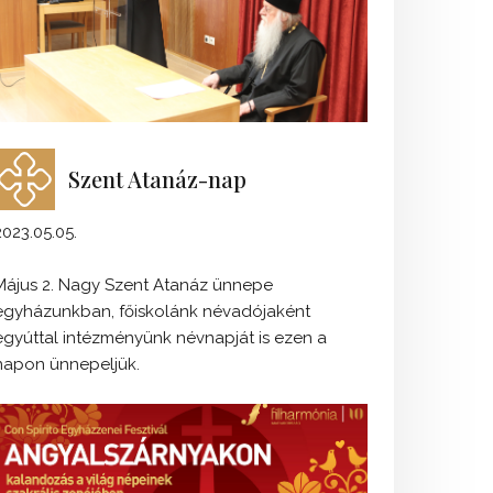
Szent Atanáz-nap
2023.05.05.
Május 2. Nagy Szent Atanáz ünnepe
egyházunkban, főiskolánk névadójaként
egyúttal intézményünk névnapját is ezen a
napon ünnepeljük.