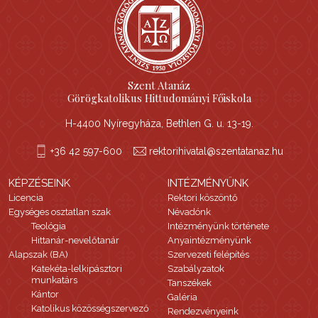
Szent Atanáz
Görögkatolikus Hittudományi Főiskola
H-4400 Nyíregyháza, Bethlen G. u. 13-19.
+36 42 597-600
rektorihivatal@szentatanaz.hu
KÉPZÉSEINK
INTÉZMÉNYÜNK
Licencia
Rektori köszöntő
Egységes osztatlan szak
Névadónk
Teológia
Intézményünk története
Hittanár-nevelőtanár
Anyaintézményünk
Alapszak (BA)
Szervezeti felépítés
Katekéta-lelkipásztori
Szabályzatok
munkatárs
Tanszékek
Kántor
Galéria
Katolikus közösségszervező
Rendezvényeink