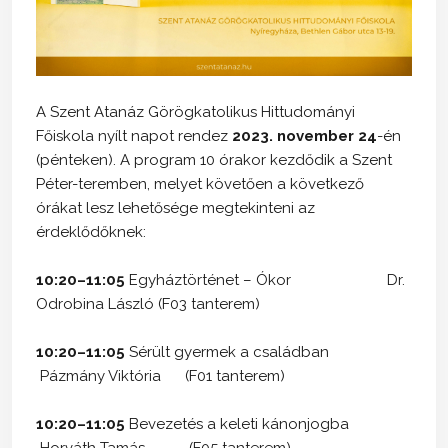
A Szent Atanáz Görögkatolikus Hittudományi
Főiskola nyílt napot rendez
2023. november 24
-én
(pénteken). A program 10 órakor kezdődik a Szent
Péter-teremben, melyet követően a következő
órákat lesz lehetősége megtekinteni az
érdeklődőknek:
10:20–11:05
Egyháztörténet – Ókor Dr.
Odrobina László (F03 tanterem)
10:20–11:05
Sérült gyermek a családban
Pázmány Viktória (F01 tanterem)
10:20–11:05
Bevezetés a keleti kánonjogba
Horváth Tamás (F05 tanterem)