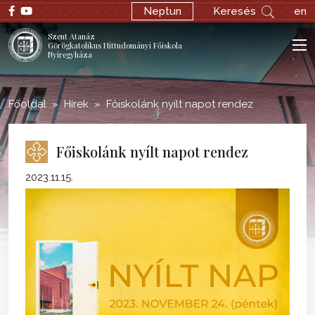
;
Neptun
Keresés
en
Szent Atanáz
Görögkatolikus Hittudományi Főiskola
Nyíregyháza
Főoldal
Hírek
Főiskolánk nyílt napot rendez
Főiskolánk nyílt napot rendez
2023.11.15.