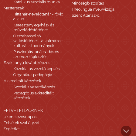
Katolikus szociális munka
Minőségbiztosítás
Mesterszak
Theolingua nyelvvizsga
Hittanár-nevelőtanár - rövid
Szent Atanáz-díj
ciklus
Keresztény egyház- és
művelődéstörténet
Összehasonlító
vallástörténet - alkalmazott
kulturális tudományok
Pasztorális tanácsadás és
szervezetfejlesztés
Szakirányú továbbképzés
Közoktatás vezető képzés
Organikus pedagógia
Akkreditált képzések
Szociális vezetőképzés
Pedagógus akkreditált
képzések
FELVÉTELIZŐKNEK
Jelentkezési lapok
Felvételi szabályzat
Segédlet