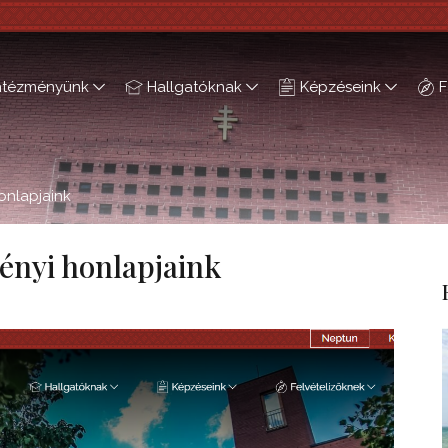
ntézményünk
Hallgatóknak
Képzéseink
F
onlapjaink
ényi honlapjaink