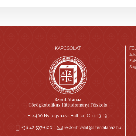
KAPCSOLAT
FE
Jel
Fel
Seg
Szent Atanáz
Görögkatolikus Hittudományi Főiskola
H-4400 Nyíregyháza, Bethlen G. u. 13-19.
+36 42 597-600
rektorihivatal@szentatanaz.hu