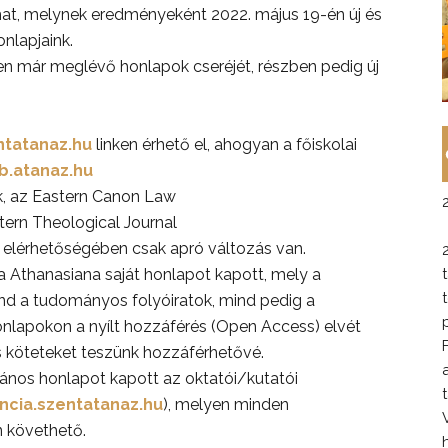
mat, melynek eredményeként 2022. május 19-én új és
nlapjaink.
zben már meglévő honlapok cseréjét, részben pedig új
ntatanaz.hu
linken érhető el, ahogyan a főiskolai
ib.atanaz.hu
k, az Eastern Canon Law
stern Theological Journal
) elérhetőségében csak apró változás van.
Athanasiana saját honlapot kapott, mely a
ind a tudományos folyóiratok, mind pedig a
nlapokon a nyílt hozzáférés (Open Access) elvét
s köteteket teszünk hozzáférhetővé.
ános honlapot kapott az oktatói/kutatói
ncia.szentatanaz.hu
), melyen minden
 követhető.