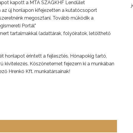
nlapot kapott a MTA SZAGKHF Lendület
az új honlapon kifejezetten a kutatócsoport
 szeretnénk megosztani. Tovább működik a
ismereti Portál"
ismert tartalmakkal (adattárak, folyóiratok, letölthető
ét honlapot érintett a fejlesztés. Hónapokig tartó,
rű kivitelezés. Köszönetemet fejezem ki a munkában
elező Hrenkó Kft. munkatársainak!