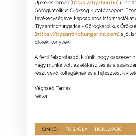
Új elérési címen (
https://byzhun.hu
) új ho
Görögkatolikus Örökség Kutatócsoport. Ezen 
tevékenységével kapcsolatos információkat
"Byzantinohungarica - Görögkatolikus Örökség
(
https://byzantinohungarica.com
) a jól 
cikkek, könyvek).
A fenti felsorolásból kitűnik, hogy összesen h
nagy munka volt az előkészítés és a szaksze
részt vevő kollégáknak és a fejlesztést kivit
Véghseő Tamás
rektor
CÍMKÉK
FŐISKOLA
HONLAPOK