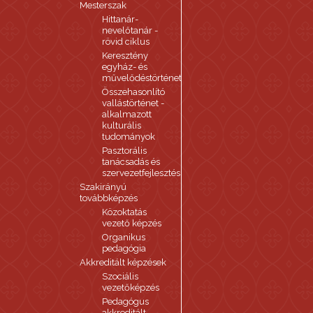
Mesterszak
Hittanár-
nevelőtanár -
rövid ciklus
Keresztény
egyház- és
művelődéstörténet
Összehasonlító
vallástörténet -
alkalmazott
kulturális
tudományok
Pasztorális
tanácsadás és
szervezetfejlesztés
Szakirányú
továbbképzés
Közoktatás
vezető képzés
Organikus
pedagógia
Akkreditált képzések
Szociális
vezetőképzés
Pedagógus
akkreditált