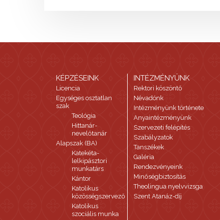
KÉPZÉSEINK
INTÉZMÉNYÜNK
Licencia
Rektori köszöntő
Egységes osztatlan
Névadónk
szak
Intézményünk története
Teológia
Anyaintézményünk
Hittanár-
Szervezeti felépítés
nevelőtanár
Szabályzatok
Alapszak (BA)
Tanszékek
Katekéta-
Galéria
lelkipásztori
Rendezvényeink
munkatárs
Minőségbiztosítás
Kántor
Theolingua nyelvvizsga
Katolikus
közösségszervező
Szent Atanáz-díj
Katolikus
szociális munka