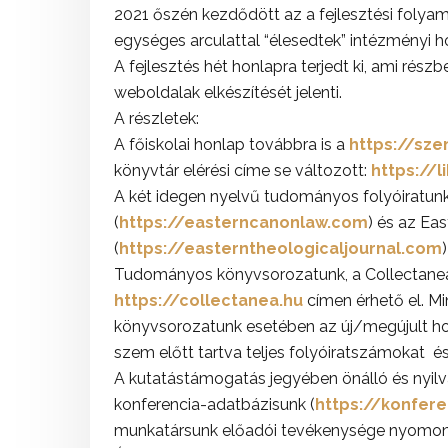
2021 őszén kezdődött az a fejlesztési folya
egységes arculattal “élesedtek” intézményi ho
A fejlesztés hét honlapra terjedt ki, ami rés
weboldalak elkészítését jelenti.
A részletek:
A főiskolai honlap továbbra is a
https://sze
könyvtár elérési címe se változott:
https://l
A két idegen nyelvű tudományos folyóiratun
(
https://easterncanonlaw.com
) és az Ea
(
https://easterntheologicaljournal.com
Tudományos könyvsorozatunk, a Collectanea 
https://collectanea.hu
címen érhető el. M
könyvsorozatunk esetében az új/megújult ho
szem előtt tartva teljes folyóiratszámokat é
A kutatástámogatás jegyében önálló és nyilv
konferencia-adatbázisunk (
https://konfere
munkatársunk előadói tevékenysége nyomon