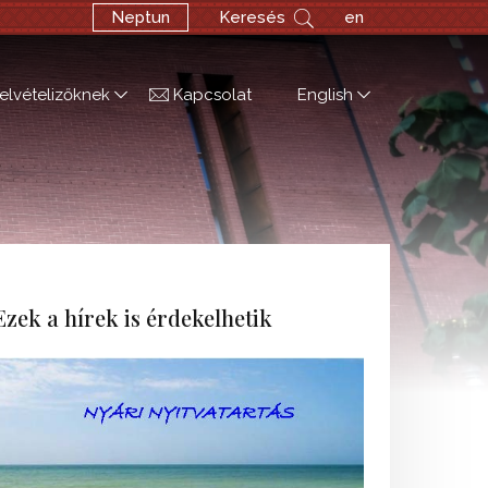
Neptun
Keresés
en
elvételizőknek
Kapcsolat
English
Ezek a hírek is érdekelhetik