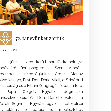
72. tanévünket zártuk
2022.06.28.
2022. június 27-én került sor főiskolánk 72.
tanévzáró ünnepségére a Szent Atanáz-
teremben. Ünnepségünket Orosz Atanáz
püspök atya, Prof. Don Dario Vitali, a Szinódusi
Főtitkárság és a Hittani Kongregáció konzultora,
a Pápai Gergely Egyetem dogmatika
tanszékvezetője és Don Daniele Valenzi a
Velletri-Segni Egyházmegye kateketikai
hivatalának igazgatója is megtisztelték