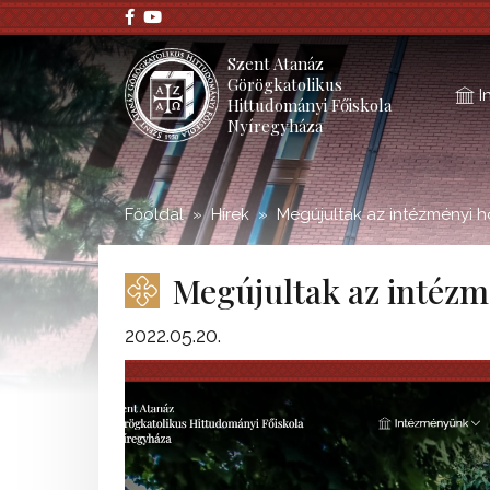
;
Szent Atanáz
Görögkatolikus
I
Hittudományi Főiskola
Nyíregyháza
Főoldal
Hírek
Megújultak az intézményi h
Megújultak az intézm
2022.05.20.