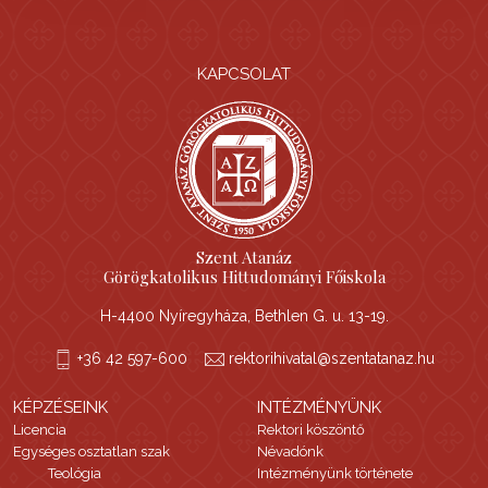
KAPCSOLAT
Szent Atanáz
Görögkatolikus Hittudományi Főiskola
H-4400 Nyíregyháza, Bethlen G. u. 13-19.
+36 42 597-600
rektorihivatal@szentatanaz.hu
KÉPZÉSEINK
INTÉZMÉNYÜNK
Licencia
Rektori köszöntő
Egységes osztatlan szak
Névadónk
Teológia
Intézményünk története