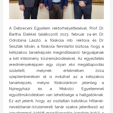
A Debreceni Egyetem rektorhelyettesével, Prof. Dr.
Bartha Elekkel találkozott 2023. február 24-én Dr.
Odrobina László, a főiskola mb. rektora és Dr.
Seszták István, a főiskola fenntartói biztosa, hogy a
kétszakos tanárképzés megindításáról tárgyaljanak
a két intézmény közreműködésével. Az egyeztetés
eredményeképpen egy olyan elvi megállapodás
született, melynek értelmében 2024
szeptemberében el is indulhat az a kétszakos
tanárképzés, melyre főiskolánkon jelenleg a
Nyíregyházi és a Miskolci Egyetemmel
együttműködésben van lehetősége a hallgatóknak.
Ez azt jelenti, hogy az osztatlan katolikus hittanár-
nevelőtanár–közismereti tanár szakra jelentkező az
egyetemmel kötött megállapodás keretein belül a