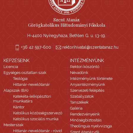
Szent Atanáz
Görögkatolikus Hittudományi Főiskola
H-4400 Nyíregyháza, Bethlen G. u. 13-19.
+36 42 597-600
rektorihivatal@szentatanaz.hu
KÉPZÉSEINK
INTÉZMÉNYÜNK
Licencia
Rektori köszöntő
Egységes osztatlan szak
Névadónk
Teológia
Intézményünk története
Hittanár-nevelőtanár
Anyaintézményünk
Alapszak (BA)
Szervezeti felépítés
Katekéta-lelkipásztori
Szabályzatok
munkatárs
Tanszékek
Kántor
Galéria
Katolikus közösségszervező
Rendezvényeink
Katolikus szociális munka
Minőségbiztosítás
Mesterszak
Theolingua nyelvvizsga
Hittanár-nevelőtanár - rövid
Szent Atanáz-díj