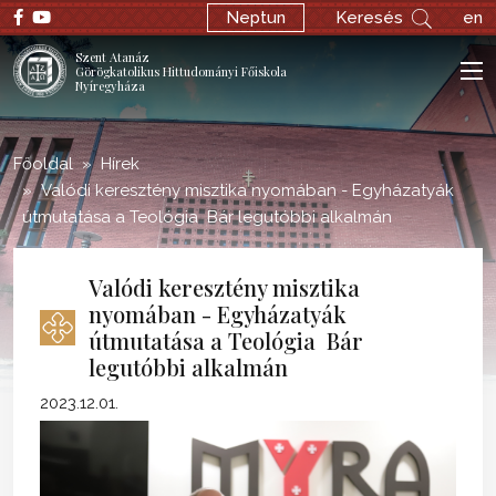
;
Neptun
Keresés
en
Szent Atanáz
Görögkatolikus Hittudományi Főiskola
Nyíregyháza
Főoldal
Hírek
Valódi keresztény misztika nyomában - Egyházatyák
útmutatása a Teológia Bár legutóbbi alkalmán
Valódi keresztény misztika
nyomában - Egyházatyák
útmutatása a Teológia Bár
legutóbbi alkalmán
2023.12.01.