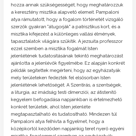
hozza annak szükségességét, hogy meghatározzuk
a keresztény misztika alapvető elemeit. Pampaloni
atya rámutatott, hogy a fogalom történetét vizsgáló
szerzők gyakran "átugorják" a patrisztikus kort, és a
misztika kifejezést a különleges vallási élmények,
tapasztalatok világára szűkítik. A jezsuita professzor
ezzel szemben a misztika fogalmát Isten
jelenlétének tudatosításának tekintő meghatározást
ajánlotta a jelenlévők figyelmébe. Ez alapján konkrét
példák segítettek megérteni, hogy az egyházatyák
mely területeken fedezték fel elsősorban Isten
jelenlétének lehetőségét. A Szentírás, a szentségek,
a liturgia, az imádság testi dimenziói, az átistenítő
kegyelem befogadása napjainkban is értelmezhető
konkrét területek, ahol Isten jelenléte
megtapasztalható és tudatosítható. Mindezen túl
Pampaloni atya felhívta a figyelmet, hogy a
középkortól kezdőden napjainkig teret nyerő egyéni
misztika-fogalommal szemben az egyházatyák