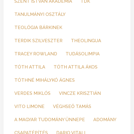
SZENT ISTVÁN AKADÉMIA
TDK
TANULMÁNYI OSZTÁLY
TEOLÓGIA BÁRKINEK
TERDIK SZILVESZTER
THEOLINGUA
TRACEY ROWLAND
TUDÁSOLIMPIA
TÓTH ATTILA
TÓTH ATTILA ÁKOS
TÓTHNÉ MIHÁLYKÓ ÁGNES
VERDES MIKLÓS
VINCZE KRISZTIÁN
VITO LIMONE
VÉGHSEŐ TAMÁS
A MAGYAR TUDOMÁNY ÜNNEPE
ADOMÁNY
CSAPATÉPÍTÉS
DARIO VITALI