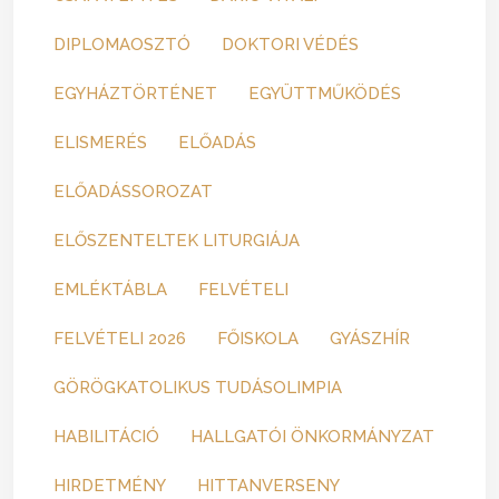
DIPLOMAOSZTÓ
DOKTORI VÉDÉS
EGYHÁZTÖRTÉNET
EGYÜTTMŰKÖDÉS
ELISMERÉS
ELŐADÁS
ELŐADÁSSOROZAT
ELŐSZENTELTEK LITURGIÁJA
EMLÉKTÁBLA
FELVÉTELI
FELVÉTELI 2026
FŐISKOLA
GYÁSZHÍR
GÖRÖGKATOLIKUS TUDÁSOLIMPIA
HABILITÁCIÓ
HALLGATÓI ÖNKORMÁNYZAT
HIRDETMÉNY
HITTANVERSENY