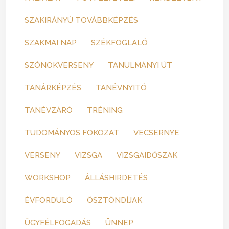
SZAKIRÁNYÚ TOVÁBBKÉPZÉS
SZAKMAI NAP
SZÉKFOGLALÓ
SZÓNOKVERSENY
TANULMÁNYI ÚT
TANÁRKÉPZÉS
TANÉVNYITÓ
TANÉVZÁRÓ
TRÉNING
TUDOMÁNYOS FOKOZAT
VECSERNYE
VERSENY
VIZSGA
VIZSGAIDŐSZAK
WORKSHOP
ÁLLÁSHIRDETÉS
ÉVFORDULÓ
ÖSZTÖNDÍJAK
ÜGYFÉLFOGADÁS
ÜNNEP