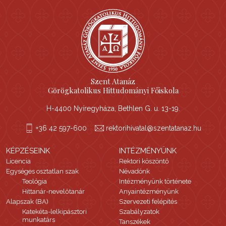
Szent Atanáz
Görögkatolikus Hittudományi Főiskola
H-4400 Nyíregyháza, Bethlen G. u. 13-19.
+36 42 597-600
rektorihivatal@szentatanaz.hu
KÉPZÉSEINK
INTÉZMÉNYÜNK
Licencia
Rektori köszöntő
Egységes osztatlan szak
Névadónk
Teológia
Intézményünk története
Hittanár-nevelőtanár
Anyaintézményünk
Alapszak (BA)
Szervezeti felépítés
Katekéta-lelkipásztori
Szabályzatok
munkatárs
Tanszékek