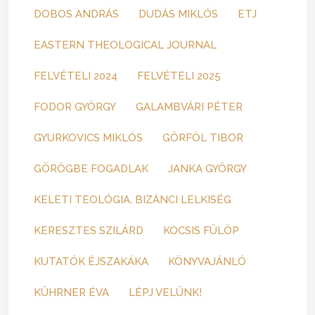
DOBOS ANDRÁS
DUDÁS MIKLÓS
ETJ
EASTERN THEOLOGICAL JOURNAL
FELVÉTELI 2024
FELVÉTELI 2025
FODOR GYÖRGY
GALAMBVÁRI PÉTER
GYURKOVICS MIKLÓS
GÖRFÖL TIBOR
GÖRÖGBE FOGADLAK
JANKA GYÖRGY
KELETI TEOLÓGIA, BIZÁNCI LELKISÉG
KERESZTES SZILÁRD
KOCSIS FÜLÖP
KUTATÓK ÉJSZAKÁKA
KÖNYVAJÁNLÓ
KÜHRNER ÉVA
LÉPJ VELÜNK!