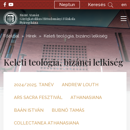
Neptun
Keresés
en
Szent Atanáz
Görögkatolikus Hittudományi Főiskola
Nyíregyháza
Főoldal
Hírek
Keleti teológia, bizánci lelkiség
Keleti teológia, bizánci lelkiség
2024/2025. TANÉV
ANDREW LOUTH
ARS SACRA FESZTIVÁL
ATHANASIANA
BAÁN ISTVÁN
BUBNÓ TAMÁS
COLLECTANEA ATHANASIANA