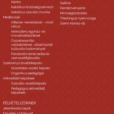
Kántor
Galéria
Katolikus közösségszervező
Rendezvényeink
Katolikus szociális munka
Minőségbiztosítás
Mesterszak
Theolingua nyelvvizsga
Hittanár-nevelőtanár - rövid
Szent Atanáz-díj
ciklus
Keresztény egyház- és
művelődéstörténet
Összehasonlító
vallástörténet - alkalmazott
kulturális tudományok
Pasztorális tanácsadás és
szervezetfejlesztés
Szakirányú továbbképzés
Közoktatás vezető képzés
Organikus pedagógia
Akkreditált képzések
Szociális vezetőképzés
Pedagógus akkreditált
képzések
FELVÉTELIZŐKNEK
Jelentkezési lapok
Felvételi szabályzat