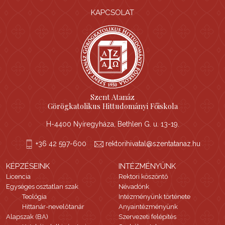
KAPCSOLAT
Szent Atanáz
Görögkatolikus Hittudományi Főiskola
H-4400 Nyíregyháza, Bethlen G. u. 13-19.
+36 42 597-600
rektorihivatal@szentatanaz.hu
KÉPZÉSEINK
INTÉZMÉNYÜNK
Licencia
Rektori köszöntő
Egységes osztatlan szak
Névadónk
Teológia
Intézményünk története
Hittanár-nevelőtanár
Anyaintézményünk
Alapszak (BA)
Szervezeti felépítés