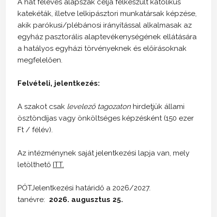
A hat féléves alapszak célja felkészült katolikus
katekéták, illetve lelkipásztori munkatársak képzése,
akik parókusi/plébánosi irányítással alkalmasak az
egyház pasztorális alaptevékenységének ellátására
a hatályos egyházi törvényeknek és előírásoknak
megfelelően.
Felvételi, jelentkezés:
A szakot csak
levelező tagozaton
hirdetjük állami
ösztöndíjas vagy önköltséges képzésként (150 ezer
Ft / félév).
Az intézménynek saját jelentkezési lapja van, mely
letölthető
ITT.
PÓTJelentkezési határidő a 2026/2027.
tanévre:
2026. augusztus 25.