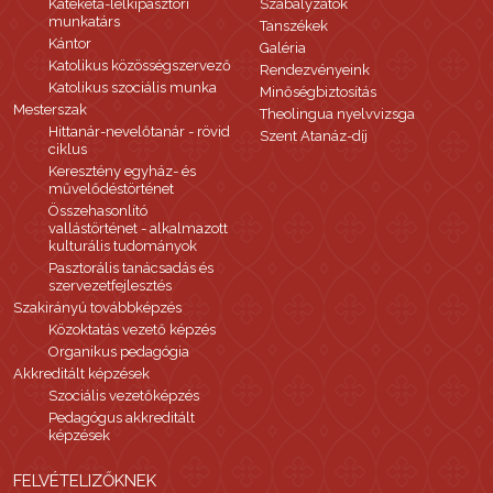
Katekéta-lelkipásztori
Szabályzatok
munkatárs
Tanszékek
Kántor
Galéria
Katolikus közösségszervező
Rendezvényeink
Katolikus szociális munka
Minőségbiztosítás
Mesterszak
Theolingua nyelvvizsga
Hittanár-nevelőtanár - rövid
Szent Atanáz-díj
ciklus
Keresztény egyház- és
művelődéstörténet
Összehasonlító
vallástörténet - alkalmazott
kulturális tudományok
Pasztorális tanácsadás és
szervezetfejlesztés
Szakirányú továbbképzés
Közoktatás vezető képzés
Organikus pedagógia
Akkreditált képzések
Szociális vezetőképzés
Pedagógus akkreditált
képzések
FELVÉTELIZŐKNEK