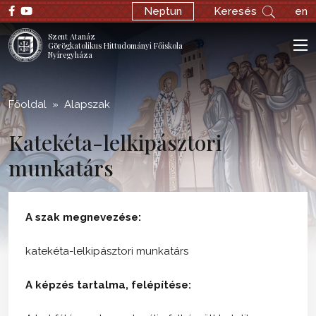
;
Neptun
Keresés
en
Szent Atanáz
Görögkatolikus Hittudományi Főiskola
Nyíregyháza
Főoldal
Alapszak
Katekéta-lelkipásztori
munkatárs
A szak megnevezése:
katekéta-lelkipásztori munkatárs
A képzés tartalma, felépítése: