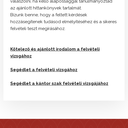
válaszolni, ha kellő alapossággal tanulmányoztad
az ajánlott hittankönyvek tartalmát.
Bízunk benne, hogy a feltett kérdések
hozzásegítenek tudásod elmélyítéséhez és a sikeres
felvételi teszt megírásához.
Kötelező és ajánlott irodalom a felvételi
vizsgához
Segédlet a felvételi vizsgához
Segédlet a kántor szak felvételi vizsgájához