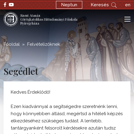
;
Neptun
Keresés
en
Szent Atanáz
Görögkatolikus Hittudományi Főiskola
Nyíregyháza
Főoldal
Felvételizőknek
Segédlet
Kedves Érdeklődő!
Ezen kiadvánnyal a segítségedre szeretnénk lenni,
hogy könnyebben átlásd, megértsd a hitéleti képzés
elkezdéséhez szükséges tudást. A lentebb,
tantárgyanként felsorolt kérdésekre azután tudsz