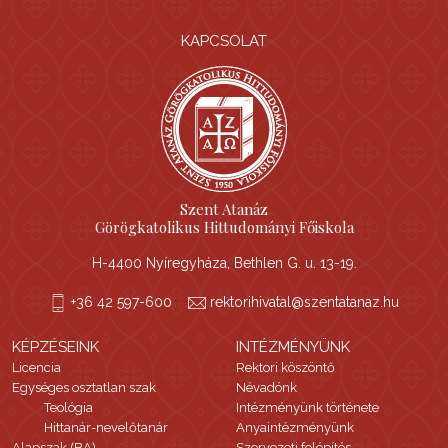
KAPCSOLAT
Szent Atanáz
Görögkatolikus Hittudományi Főiskola
H-4400 Nyíregyháza, Bethlen G. u. 13-19.
+36 42 597-600
rektorihivatal@szentatanaz.hu
KÉPZÉSEINK
INTÉZMÉNYÜNK
Licencia
Rektori köszöntő
Egységes osztatlan szak
Névadónk
Teológia
Intézményünk története
Hittanár-nevelőtanár
Anyaintézményünk
Alapszak (BA)
Szervezeti felépítés