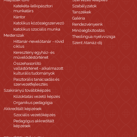
Katekéta-lelkipásztori
Szabályzatok
munkatárs
Tanszékek
Kántor
Galéria
Katolikus közösségszervező
Rendezvényeink
Katolikus szociális munka
Minőségbiztosítás
Mesterszak
Theolingua nyelvvizsga
Hittanár-nevelőtanár - rövid
Szent Atanáz-díj
ciklus
Keresztény egyház- és
művelődéstörténet
Összehasonlító
vallástörténet - alkalmazott
kulturális tudományok
Pasztorális tanácsadás és
szervezetfejlesztés
Szakirányú továbbképzés
Közoktatás vezető képzés
Organikus pedagógia
Akkreditált képzések
Szociális vezetőképzés
Pedagógus akkreditált
képzések