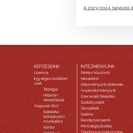
A 2023/2024. tanévtől 
KÉPZÉSEINK
INTÉZMÉNYÜNK
Licencia
Rektori köszöntő
Egységes osztatlan
Névadónk
szak
Intézményünk története
Teológia
Anyaintézményünk
Hittanár-
Szervezeti felépítés
nevelőtanár
Szabályzatok
Alapszak (BA)
Tanszékek
Katekéta-
Galéria
lelkipásztori
Rendezvényeink
munkatárs
Minőségbiztosítás
Kántor
Theolingua nyelvvizsga