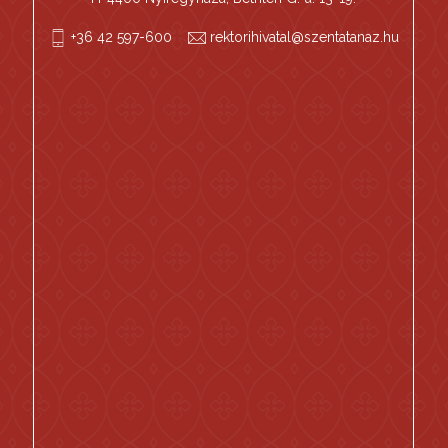
+36 42 597-600
rektorihivatal@szentatanaz.hu