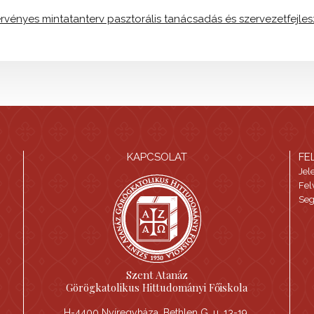
érvényes mintatanterv pasztorális tanácsadás és szervezetfejle
KAPCSOLAT
FE
Jel
Fel
Seg
Szent Atanáz
Görögkatolikus Hittudományi Főiskola
H-4400 Nyíregyháza, Bethlen G. u. 13-19.