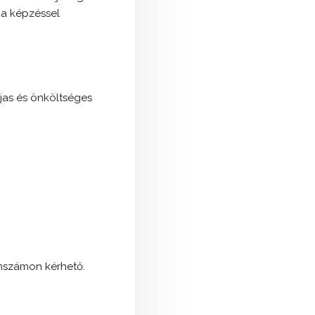
 a képzéssel
íjas és önköltséges
nszámon kérhető.