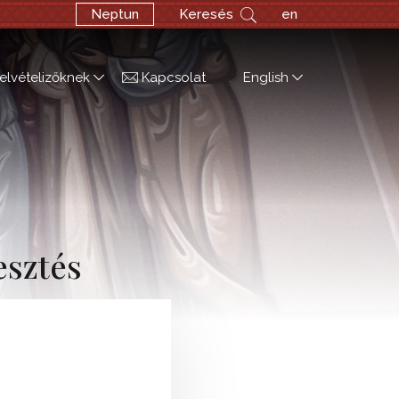
Neptun
Keresés
en
elvételizőknek
Kapcsolat
English
esztés