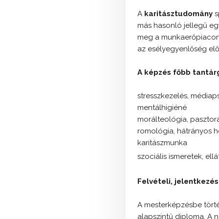
A
karitásztudomány
s
más hasonló jellegű egy
meg a munkaerőpiacon,
az esélyegyenlőség elő
A képzés főbb tantárg
stresszkezelés, médiap
mentálhigiéné
morálteológia, pasztor
romológia, hátrányos h
karitászmunka
szociális ismeretek, ell
Felvételi, jelentkezés
A mesterképzésbe törté
alapszintű diploma. A n