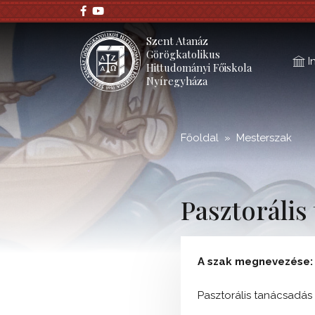
;
Szent Atanáz
Görögkatolikus
I
Hittudományi Főiskola
Nyíregyháza
Főoldal
Mesterszak
Pasztorális
A szak megnevezése:
Pasztorális tanácsadás 