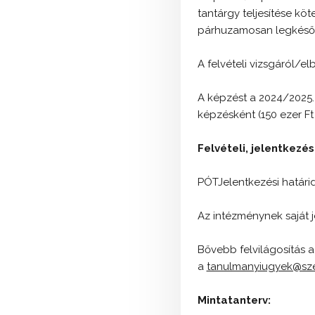
tantárgy teljesítése k
párhuzamosan legkésőb
A felvételi vizsgáról/el
A képzést a 2024/2025.
képzésként (150 ezer Ft 
Felvételi, jelentkezés
PÓTJelentkezési határi
Az intézménynek saját j
Bővebb felvilágosítás 
a
tanulmanyiugyek@sze
Mintatanterv: