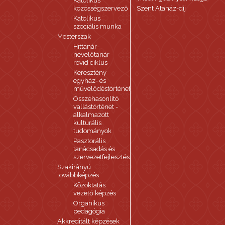
Katolikus
közösségszervező
Szent Atanáz-díj
Katolikus
szociális munka
Mesterszak
Hittanár-
nevelőtanár -
rövid ciklus
Keresztény
egyház- és
művelődéstörténet
Összehasonlító
vallástörténet -
alkalmazott
kulturális
tudományok
Pasztorális
tanácsadás és
szervezetfejlesztés
Szakirányú
továbbképzés
Közoktatás
vezető képzés
Organikus
pedagógia
Akkreditált képzések