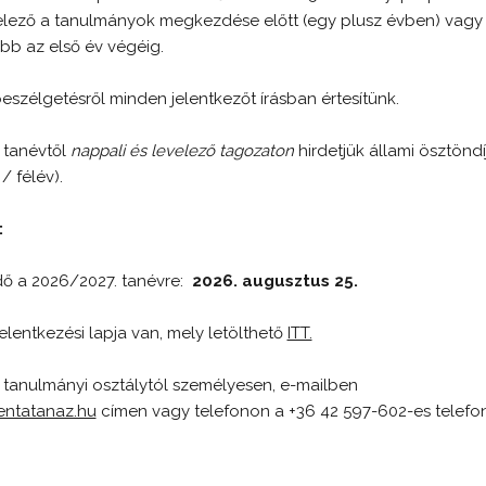
ötelező a tanulmányok megkezdése előtt (egy plusz évben) vagy
b az első év végéig.
beszélgetésről minden jelentkezőt írásban értesítünk.
 tanévtől
nappali és levelező tagozaton
hirdetjük állami ösztönd
/ félév).
:
dő a 2026/2027. tanévre:
2026. augusztus 25.
elentkezési lapja van, mely letölthető
ITT.
a tanulmányi osztálytól személyesen, e-mailben
ntatanaz.hu
címen vagy telefonon a +36 42 597-602-es telefo