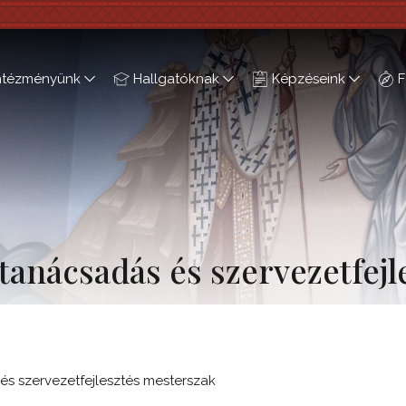
ntézményünk
Hallgatóknak
Képzéseink
F
 tanácsadás és szervezetfejl
és szervezetfejlesztés mesterszak