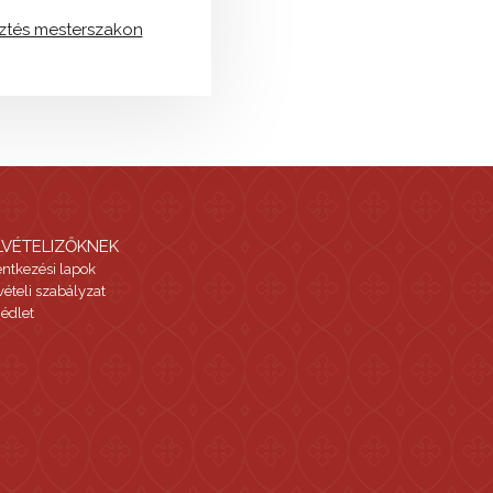
sztés mesterszakon
LVÉTELIZŐKNEK
entkezési lapok
vételi szabályzat
édlet