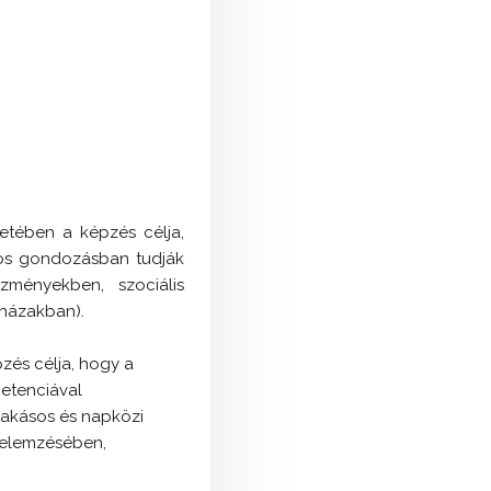
setében a képzés célja,
rtos gondozásban tudják
zményekben, szociális
házakban).
zés célja, hogy a
etenciával
lakásos és napközi
ű elemzésében,