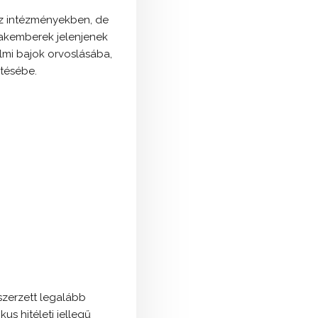
sz intézményekben, de
szakemberek jelenjenek
mi bajok orvoslásába,
tésébe.
szerzett legalább
us hitéleti jellegű