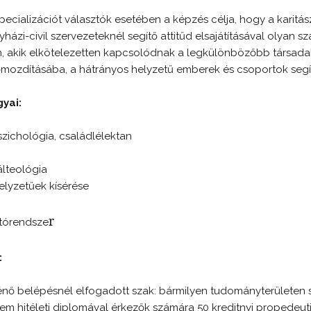
pecializációt választók esetében a képzés célja, hogy a karitá
házi-civil szervezeteknél segítő attitűd elsajátításával olyan 
 akik elkötelezetten kapcsolódnak a legkülönbözőbb társadal
mozdításába, a hátrányos helyzetű emberek és csoportok segí
yai:
szichológia, családlélektan
álteológia
elyzetűek kísérése
r
átórendsze
:
nő belépésnél elfogadott szak: bármilyen tudományterületen 
em hitéleti diplomával érkezők számára 50 kreditnyi propedeutik