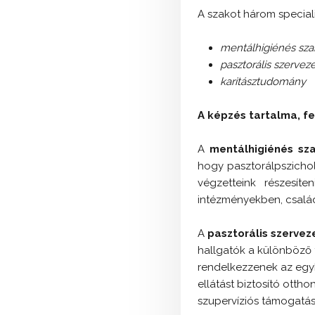
A szakot három speciali
mentálhigiénés sza
pasztorális szerveze
karitásztudomány
A képzés tartalma, fe
A
mentálhigiénés sz
hogy pasztorálpszichol
végzetteink részesít
intézményekben, csalá
A
pasztorális szervez
hallgatók a különböző
rendelkezzenek az egyh
ellátást biztosító otth
szupervíziós támogatá