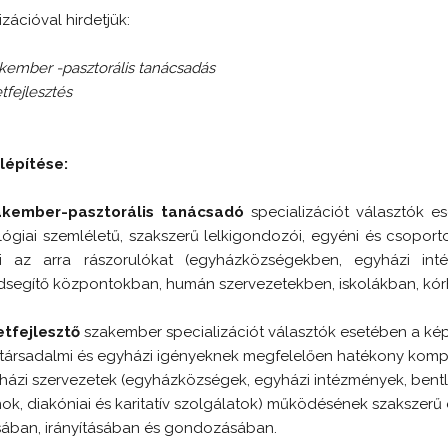
zációval hirdetjük:
kember -pasztorális tanácsadás
tfejlesztés
lépítése:
akember-pasztorális tanácsadó
specializációt választók e
ógiai szemléletű, szakszerű lelkigondozói, egyéni és csopo
eni az arra rászorulókat (egyházközségekben, egyházi inté
dsegítő központokban, humán szervezetekben, iskolákban, kór
etfejlesztő
szakember specializációt választók esetében a kép
 társadalmi és egyházi igényeknek megfelelően hatékony komp
ázi szervezetek (egyházközségek, egyházi intézmények, bent
onok, diakóniai és karitatív szolgálatok) működésének szakszer
sában, irányításában és gondozásában.