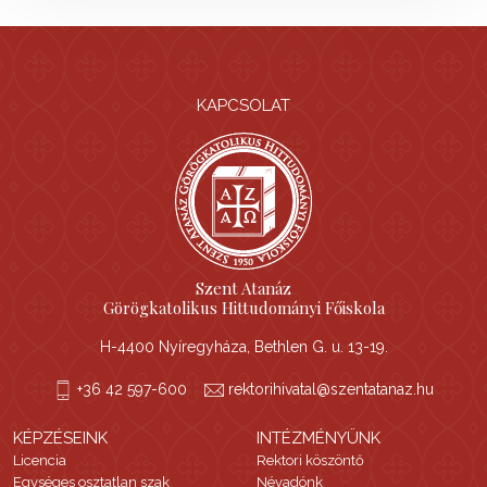
KAPCSOLAT
Szent Atanáz
Görögkatolikus Hittudományi Főiskola
H-4400 Nyíregyháza, Bethlen G. u. 13-19.
+36 42 597-600
rektorihivatal@szentatanaz.hu
KÉPZÉSEINK
INTÉZMÉNYÜNK
Licencia
Rektori köszöntő
Egységes osztatlan szak
Névadónk