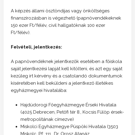
A képzés állami ösztöndíjas vagy önköltséges
finanszírozásban is végezhető (papnövendékeknek
150 ezer Ft/félév, civil hallgatóknak 100 ezer
Ft/félév).
Felvételi, jelentkezés:
A papnövendéknek jelentkezők esetében a főiskola
saját jelentkezési lapját kell kitölteni, és azt egy saját
kezűleg írt kérvény és a csatolandó dokumentumok
kíséretében kell beküldeni a jelentkező illetékes
egyházmegyei hivatalába:
Hajdúdorogi Főegyházmegye Érseki Hivatala
(4025 Debrecen, Petőfi tér 8., Kocsis Fülöp érsek-
metropolitának címezve)
Miskolci Egyházmegye Püspöki Hivatala (3503
Miskolc, Pf.: 111., Dr. Orosz Atanáz