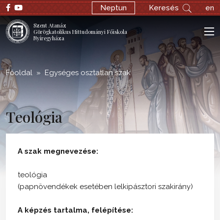
;
Neptun
Keresés
en
Szent Atanáz
Görögkatolikus Hittudományi Főiskola
Nyíregyháza
Főoldal
Egységes osztatlan szak
Teológia
A szak megnevezése:
teológia
(papnövendékek esetében lelkipásztori szakirány)
A képzés tartalma, felépítése: