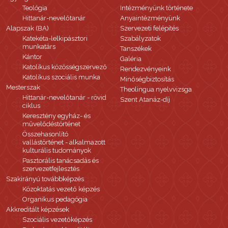
Teológia
Intézményünk története
Hittanár-nevelőtanár
Anyaintézményünk
Alapszak (BA)
Szervezeti felépítés
Katekéta-lelkipásztori
Szabályzatok
munkatárs
Tanszékek
Kántor
Galéria
Katolikus közösségszervező
Rendezvényeink
Katolikus szociális munka
Minőségbiztosítás
Mesterszak
Theolingua nyelvvizsga
Hittanár-nevelőtanár - rövid
Szent Atanáz-díj
ciklus
Keresztény egyház- és
művelődéstörténet
Összehasonlító
vallástörténet - alkalmazott
kulturális tudományok
Pasztorális tanácsadás és
szervezetfejlesztés
Szakirányú továbbképzés
Közoktatás vezető képzés
Organikus pedagógia
Akkreditált képzések
Szociális vezetőképzés