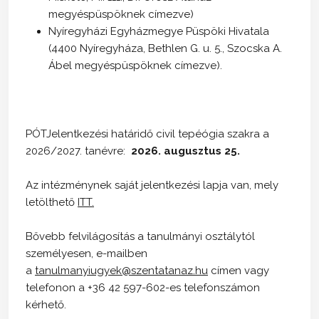
megyéspüspöknek címezve)
Nyíregyházi Egyházmegye Püspöki Hivatala
(4400 Nyíregyháza, Bethlen G. u. 5., Szocska A.
Ábel megyéspüspöknek címezve).
PÓTJelentkezési határidő civil tepéógia szakra a
2026/2027. tanévre:
2026. augusztus 25.
Az intézménynek saját jelentkezési lapja van, mely
letölthető
ITT.
Bővebb felvilágosítás a tanulmányi osztálytól
személyesen, e-mailben
a
tanulmanyiugyek@szentatanaz.hu
címen vagy
telefonon a +36 42 597-602-es telefonszámon
kérhető.