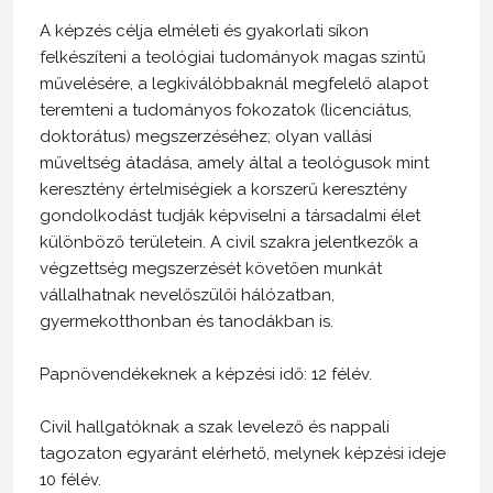
A képzés célja elméleti és gyakorlati síkon
felkészíteni a teológiai tudományok magas szintű
művelésére, a legkiválóbbaknál megfelelő alapot
teremteni a tudományos fokozatok (licenciátus,
doktorátus) megszerzéséhez; olyan vallási
műveltség átadása, amely által a teológusok mint
keresztény értelmiségiek a korszerű keresztény
gondolkodást tudják képviselni a társadalmi élet
különböző területein. A civil szakra jelentkezők a
végzettség megszerzését követően munkát
vállalhatnak nevelőszülői hálózatban,
gyermekotthonban és tanodákban is.
Papnövendékeknek a képzési idő: 12 félév.
Civil hallgatóknak a szak levelező és nappali
tagozaton egyaránt elérhető, melynek képzési ideje
10 félév.