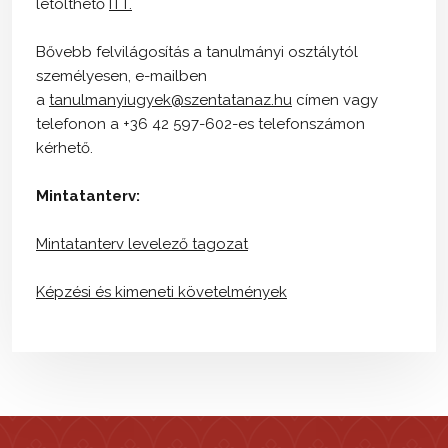
letölthető
ITT.
Bővebb felvilágosítás a tanulmányi osztálytól
személyesen, e-mailben
a
tanulmanyiugyek@szentatanaz.hu
címen vagy
telefonon a +36 42 597-602-es telefonszámon
kérhető.
Mintatanterv:
Mintatanterv levelező tagozat
Képzési és kimeneti követelmények