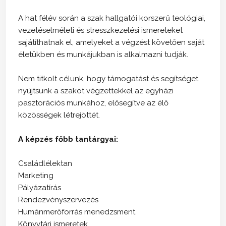
A hat félév során a szak hallgatói korszerű teológiai,
vezetéselméleti és stresszkezelési ismereteket
sajátíthatnak el, amelyeket a végzést követően saját
életükben és munkájukban is alkalmazni tudják.
Nem titkolt célunk, hogy támogatást és segítséget
nyújtsunk a szakot végzettekkel az egyházi
pasztorációs munkához, elősegítve az élő
közösségek létrejöttét.
A képzés főbb tantárgyai:
Családlélektan
Marketing
Pályázatírás
Rendezvényszervezés
Humánmerőforrás menedzsment
Könyvtári ismeretek