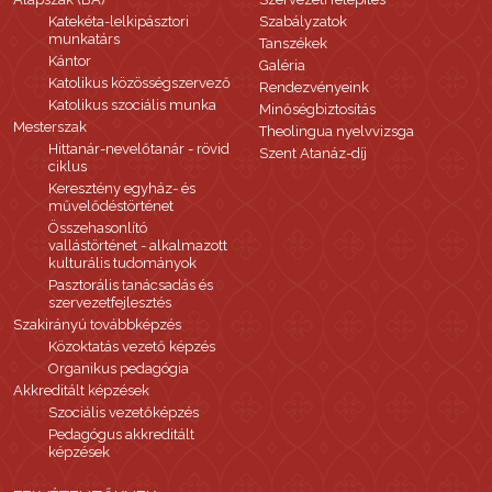
Katekéta-lelkipásztori
Szabályzatok
munkatárs
Tanszékek
Kántor
Galéria
Katolikus közösségszervező
Rendezvényeink
Katolikus szociális munka
Minőségbiztosítás
Mesterszak
Theolingua nyelvvizsga
Hittanár-nevelőtanár - rövid
Szent Atanáz-díj
ciklus
Keresztény egyház- és
művelődéstörténet
Összehasonlító
vallástörténet - alkalmazott
kulturális tudományok
Pasztorális tanácsadás és
szervezetfejlesztés
Szakirányú továbbképzés
Közoktatás vezető képzés
Organikus pedagógia
Akkreditált képzések
Szociális vezetőképzés
Pedagógus akkreditált
képzések