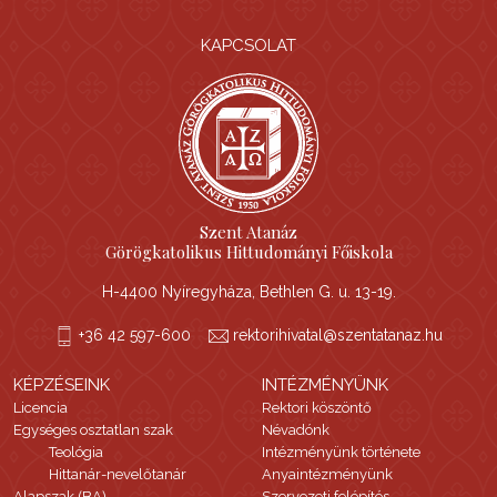
KAPCSOLAT
Szent Atanáz
Görögkatolikus Hittudományi Főiskola
H-4400 Nyíregyháza, Bethlen G. u. 13-19.
+36 42 597-600
rektorihivatal@szentatanaz.hu
KÉPZÉSEINK
INTÉZMÉNYÜNK
Licencia
Rektori köszöntő
Egységes osztatlan szak
Névadónk
Teológia
Intézményünk története
Hittanár-nevelőtanár
Anyaintézményünk
Alapszak (BA)
Szervezeti felépítés