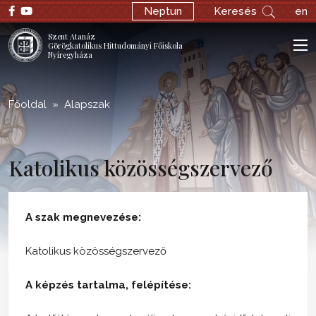
;
Neptun
Keresés
en
Szent Atanáz
Görögkatolikus Hittudományi Főiskola
Nyíregyháza
Főoldal
Alapszak
Katolikus közösségszervező
A szak megnevezése:
Katolikus közösségszervező
A képzés tartalma, felépítése: