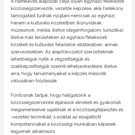
A hatféléves alapszak célja olyan egyházi/felekezeti
közösségszervezők, vezetők képzése, akik hatékony
támogatást tudnak nyújtani nemcsak az egyházi,
hanem a kulturális közéletben (könyvtárak,
múzeumok, média, illetve idegenforgalom, turisztika),
illetve más területeken az egyházi/felekezeti
közéleti és kulturális feladatok ellátásában, annak
szervezésében. Az alapfokozatot szerzetteknek
lehetőségük nyílik a végzettségük és
szakképzettségük szerinti elhelyezkedésre, illetve
arra, hogy tanulmányaikat a képzés második
ciklusában folytassák.
Fontosnak tartjuk, hogy hallgatóink a
közösségszervezési eljárások elméleti és gyakorlati
megismerésével sajátítsák el a közösségfejlesztés és
-vezetés technikáit, s ezáltal az elsajátított
kompetenciákat a közösségi munkában képesek
legyenek alkalmazni.