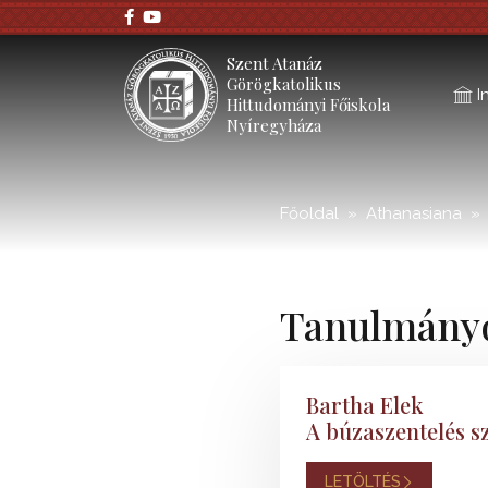
;
Szent Atanáz
Görögkatolikus
I
Hittudományi Főiskola
Nyíregyháza
Főoldal
Athanasiana
Tanulmány
Bartha Elek
A búzaszentelés s
LETÖLTÉS