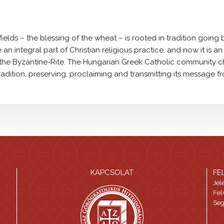
fields – the blessing of the wheat – is rooted in tradition going 
 an integral part of Christian religious practice, and now it is
 the Byzantine-Rite. The Hungarian Greek Catholic community c
tradition, preserving, proclaiming and transmitting its message fr
KAPCSOLAT
FE
Jel
Fel
Seg