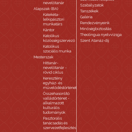
nevelőtanár
Szabályzatok
Alapszak (BA)
Tanszékek
Katekéta-
Galéria
lelkipásztori
Rendezvényeink
munkatárs
Minőségbiztosítás
Kántor
Theolingua nyelvvizsga
Katolikus
közösségszervező
Szent Atanáz-díj
Katolikus
szociális munka
Mesterszak
Hittanár-
nevelőtanár -
rövid ciklus
Keresztény
egyház- és
művelődéstörténet
Összehasonlító
vallástörténet -
alkalmazott
kulturális
tudományok
Pasztorális
tanácsadás és
szervezetfejlesztés