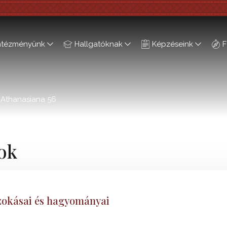
ntézményünk
Hallgatóknak
Képzéseink
F
Athanasiana 56
ok
zokásai és hagyományai