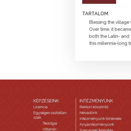
TARTALOM
Blessing the village 
Over time, it became
both the Latin- and
this millennia-long 
KÉPZÉSEINK
INTÉZMÉNYÜNK
Licencia
Rektori köszöntő
Egységes osztatlan
Névadónk
szak
Intézményünk története
Teológia
Anyaintézményünk
Hittanár-
Szervezeti felépítés