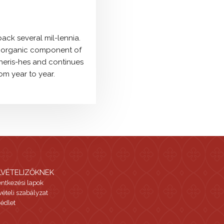
back several mil-lennia.
 an organic component of
heris-hes and continues
om year to year.
LVÉTELIZŐKNEK
entkezési lapok
vételi szabályzat
édlet