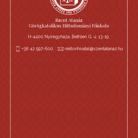
Szent Atanáz
Görögkatolikus Hittudományi Főiskola
H-4400 Nyíregyháza, Bethlen G. u. 13-19.
+36 42 597-600
rektorihivatal@szentatanaz.hu