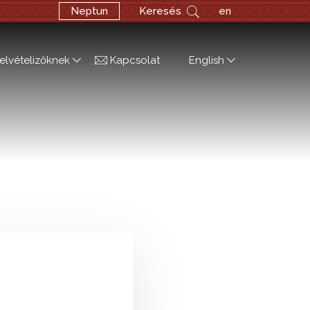
Neptun
Keresés
en
elvételizőknek
Kapcsolat
English