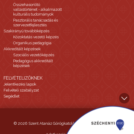
Összehasonlító
vallástörténet - alkalmazott
kulturális tudományok
Pasztorális tanácsadás és
szervezetfejlesztés
Szakirányú továbbképzés
Közoktatás vezető képzés
Organikus pedagógia
Akkreditált képzések
Szociális vezetőképzés
Pedagógus akkreditált
képzések
FELVÉTELIZŐKNEK
Jelentkezési lapok
Felvételi szabályzat
Segédlet
© 2026 Szent Atanáz Görögkatolikus Hittudományi Főiskola