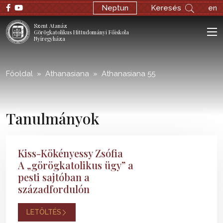
;
Neptun
Keresés
en
Szent Atanáz
Görögkatolikus Hittudományi Főiskola
Nyíregyháza
Főoldal
Athanasiana
Athanasiana 55
Tanulmányok
Kiss-Kökényessy Zsófia
A „görögkatolikus ügy” a
pesti sajtóban a
századfordulón
LETÖLTÉS