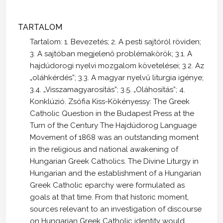
TARTALOM
Tartalom: 1. Bevezetés; 2. A pesti sajtóról röviden;
3. A sajtóban megjelenő problémakörök; 3.1. A
hajdúdorogi nyelvi mozgalom követelései; 3.2. Az
„oláhkérdés”; 3.3. A magyar nyelvű liturgia igénye;
3.4. „Visszamagyarosítás”; 3.5. „Oláhosítás”; 4.
Konklúzió. Zsófia Kiss-Kökényessy: The Greek
Catholic Question in the Budapest Press at the
Turn of the Century The Hajdúdorog Language
Movement of 1868 was an outstanding moment
in the religious and national awakening of
Hungarian Greek Catholics. The Divine Liturgy in
Hungarian and the establishment of a Hungarian
Greek Catholic eparchy were formulated as
goals at that time. From that historic moment,
sources relevant to an investigation of discourse
on Hungarian Greek Catholic identity would