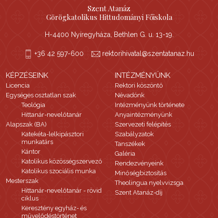
Szent Atanáz
Görögkatolikus Hittudományi Főiskola
H-4400 Nyíregyháza, Bethlen G. u. 13-19.
+36 42 597-600
rektorihivatal@szentatanaz.hu
KÉPZÉSEINK
INTÉZMÉNYÜNK
Licencia
Rektori köszöntő
Egységes osztatlan szak
Névadónk
Teológia
Intézményünk története
Hittanár-nevelőtanár
Anyaintézményünk
Alapszak (BA)
Szervezeti felépítés
Katekéta-lelkipásztori
Szabályzatok
munkatárs
Tanszékek
Kántor
Galéria
Katolikus közösségszervező
Rendezvényeink
Katolikus szociális munka
Minőségbiztosítás
Mesterszak
Theolingua nyelvvizsga
Hittanár-nevelőtanár - rövid
Szent Atanáz-díj
ciklus
Keresztény egyház- és
művelődéstörténet