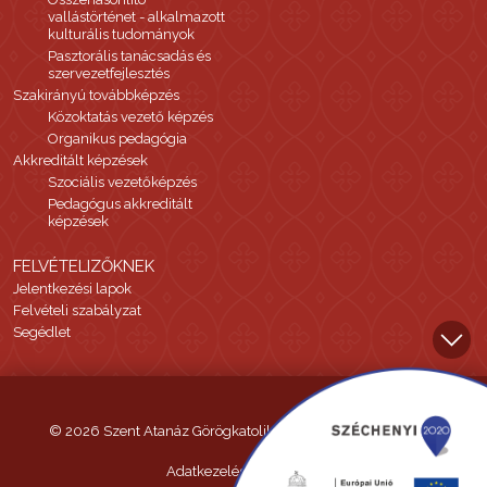
vallástörténet - alkalmazott
kulturális tudományok
Pasztorális tanácsadás és
szervezetfejlesztés
Szakirányú továbbképzés
Közoktatás vezető képzés
Organikus pedagógia
Akkreditált képzések
Szociális vezetőképzés
Pedagógus akkreditált
képzések
FELVÉTELIZŐKNEK
Jelentkezési lapok
Felvételi szabályzat
Segédlet
© 2026 Szent Atanáz Görögkatolikus Hittudományi Főiskola
Adatkezelési tájékoztató