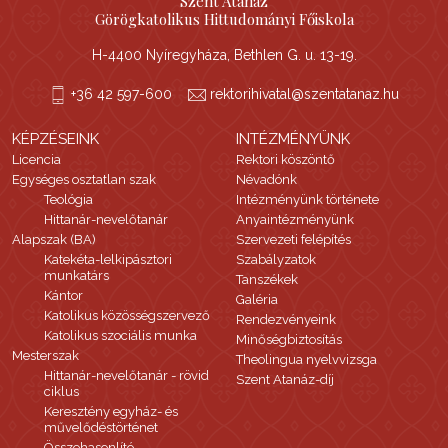
Szent Atanáz
Görögkatolikus Hittudományi Főiskola
H-4400 Nyíregyháza, Bethlen G. u. 13-19.
+36 42 597-600
rektorihivatal@szentatanaz.hu
KÉPZÉSEINK
INTÉZMÉNYÜNK
Licencia
Rektori köszöntő
Egységes osztatlan szak
Névadónk
Teológia
Intézményünk története
Hittanár-nevelőtanár
Anyaintézményünk
Alapszak (BA)
Szervezeti felépítés
Katekéta-lelkipásztori
Szabályzatok
munkatárs
Tanszékek
Kántor
Galéria
Katolikus közösségszervező
Rendezvényeink
Katolikus szociális munka
Minőségbiztosítás
Mesterszak
Theolingua nyelvvizsga
Hittanár-nevelőtanár - rövid
Szent Atanáz-díj
ciklus
Keresztény egyház- és
művelődéstörténet
Összehasonlító