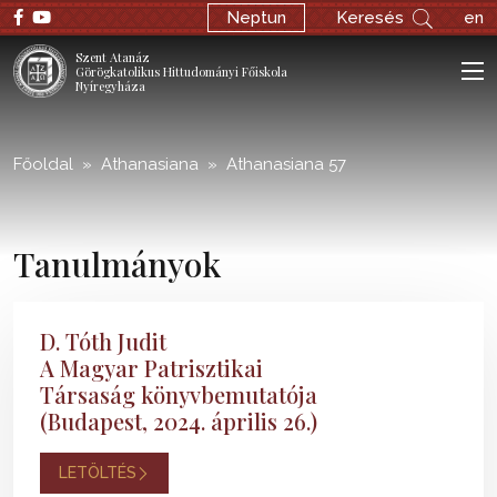
;
Neptun
Keresés
en
Szent Atanáz
Görögkatolikus Hittudományi Főiskola
Nyíregyháza
Főoldal
Athanasiana
Athanasiana 57
Tanulmányok
D. Tóth Judit
A Magyar Patrisztikai
Társaság könyvbemutatója
(Budapest, 2024. április 26.)
LETÖLTÉS