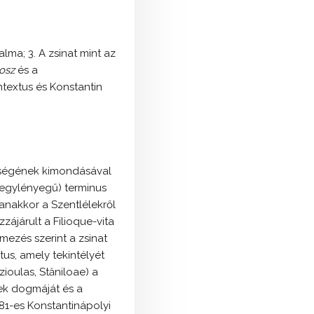
lma; 3. A zsinat mint az
osz
és a
ontextus és Konstantin
enségének kimondásával
(egylényegű) terminus
anakkor a Szentlélekről
ájárult a Filioque-vita
mezés szerint a zsinat
us, amely tekintélyét
ioulas, Stăniloae) a
nek dogmáját és a
81-es Konstantinápolyi