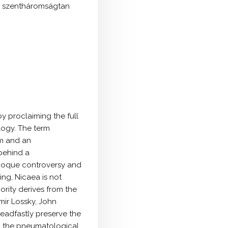
s a szentháromságtan
y proclaiming the full
ology. The term
um and an
 behind a
ilioque controversy and
ng, Nicaea is not
ority derives from the
ir Lossky, John
teadfastly preserve the
ng the pneumatological