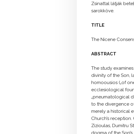
Zsinattal látják bet
sarokköve.
TITLE
The Nicene Consen
ABSTRACT
The study examines t
divinity of the Son, 
homoousios („of one
ecclesiological foun
„pneumatological def
to the divergence of
merely a historical 
Church’s reception.
Zizioulas, Dumitru S
dogma of the Son’s d