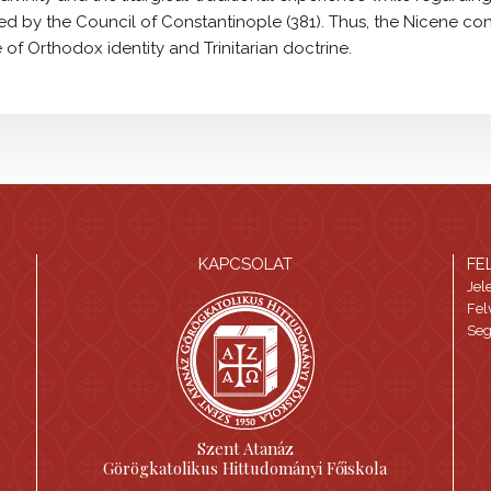
led by the Council of Constantinople (381). Thus, the Nicene co
of Orthodox identity and Trinitarian doctrine.
KAPCSOLAT
FE
Jel
Fel
Seg
Szent Atanáz
Görögkatolikus Hittudományi Főiskola