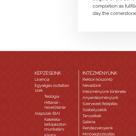
completion as fulfil
day the cornerstone 
KÉPZÉSEINK
INTÉZMÉNYÜNK
Licencia
Rektori köszöntő
Egységes osztatlan
Névadónk
szak
Intézményünk története
Teológia
Anyaintézményünk
Hittanár-
Szervezeti felépítés
nevelőtanár
Szabályzatok
Alapszak (BA)
Tanszékek
Katekéta-
Galéria
lelkipásztori
Rendezvényeink
munkatárs
Minőségbiztosítás
Kántor