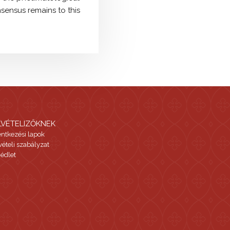
nsensus remains to this
LVÉTELIZŐKNEK
entkezési lapok
vételi szabályzat
édlet