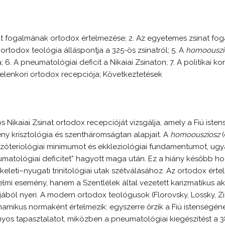
at fogalmának ortodox értelmezése; 2. Az egyetemes zsinat foga
 ortodox teológia álláspontja a 325-ös zsinatról; 5. A
homoouszi
 6. A pneumatológiai deficit a Nikaiai Zsinaton; 7. A politikai k
 jelenkori ortodox recepciója; Következtetések
s Nikaiai Zsinat ortodox recepcióját vizsgálja, amely a Fiú ist
ény krisztológia és szentháromságtan alapjait. A
homoousziosz
 szóteriológiai minimumot és ekkleziológiai fundamentumot, ugy
matológiai deficitet” hagyott maga után. Ez a hiány később hozz
keleti–nyugati trinitológiai utak szétválásához. Az ortodox értel
lmi esemény, hanem a Szentlélek által vezetett karizmatikus akt
ból nyeri. A modern ortodox teológusok (Florovsky, Lossky, Ziz
inamikus normaként értelmezik: egyszerre őrzik a Fiú istenségé
yos tapasztalatot, miközben a pneumatológiai kiegészítést a 3