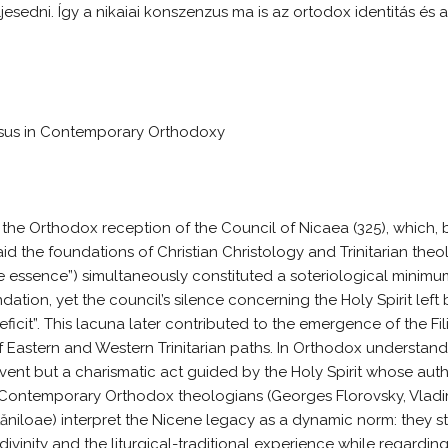
eljesedni. Így a nikaiai konszenzus ma is az ortodox identitás é
sus in Contemporary Orthodoxy
he Orthodox reception of the Council of Nicaea (325), which, b
laid the foundations of Christian Christology and Trinitarian the
 essence”) simultaneously constituted a soteriological minim
dation, yet the council’s silence concerning the Holy Spirit left
icit”. This lacuna later contributed to the emergence of the F
 Eastern and Western Trinitarian paths. In Orthodox understandi
event but a charismatic act guided by the Holy Spirit whose auth
 Contemporary Orthodox theologians (Georges Florovsky, Vladim
tăniloae) interpret the Nicene legacy as a dynamic norm: they s
ivinity and the liturgical-traditional experience while regardi