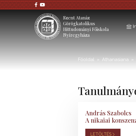
;
Szent Atanáz
Görögkatolikus
I
Hittudományi Főiskola
Nyíregyháza
Főoldal
Athanasiana
Tanulmány
András Szabolcs
A nikaiai konszen
LETÖLTÉS