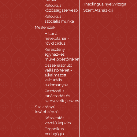
Theolingua nyelvvizsga
Katolikus
közösségszervező
Szent Atanáz-díj
Katolikus
szociális munka
Mesterszak
Hittanár-
nevelőtanár -
rövid ciklus
Keresztény
egyház- és
művelődéstörténet
Összehasonlító
vallástörténet -
alkalmazott
kulturális
tudományok
Pasztorális
tanácsadás és
szervezetfejlesztés
Szakirányú
továbbképzés
Közoktatás
vezető képzés
Organikus
pedagógia