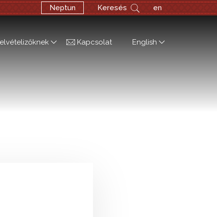
Neptun
Keresés
en
elvételizőknek
Kapcsolat
English