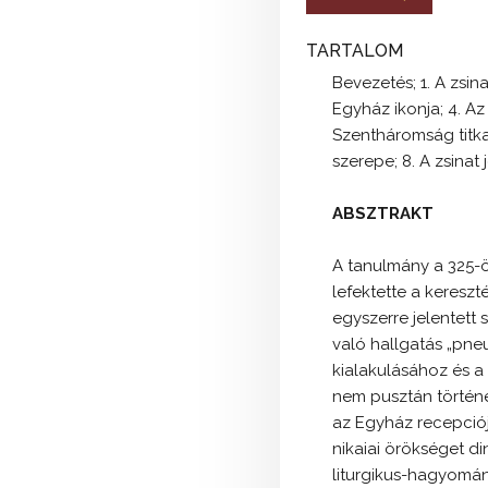
TARTALOM
Bevezetés; 1. A zsin
Egyház ikonja; 4. Az
Szentháromság titka;
szerepe; 8. A zsinat
ABSZTRAKT
A tanulmány a 325-ö
lefektette a kereszt
egyszerre jelentett
való hallgatás „pneu
kialakulásához és a 
nem pusztán történe
az Egyház recepciójá
nikaiai örökséget d
liturgikus-hagyomán