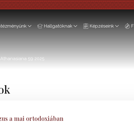
ntézményünk
Hallgatóknak
Képzéseink
F
Athanasiana 59 2025
ok
zus a mai ortodoxiában