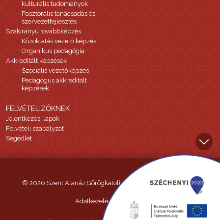
kulturális tudományok
Pasztorális tanácsadás és
szervezetfejlesztés
Szakirányú továbbképzés
Közoktatás vezető képzés
Organikus pedagógia
Akkreditált képzések
Szociális vezetőképzés
Pedagógus akkreditált
képzések
FELVÉTELIZŐKNEK
Jelentkezési lapok
Felvételi szabályzat
Segédlet
© 2026 Szent Atanáz Görögkatolikus Hittudományi Főiskola
Adatkezelési tájékoztató