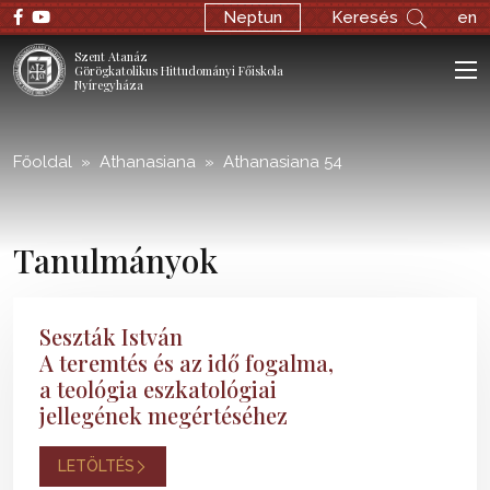
;
Neptun
Keresés
en
Szent Atanáz
Görögkatolikus Hittudományi Főiskola
Nyíregyháza
Főoldal
Athanasiana
Athanasiana 54
Tanulmányok
Seszták István
A teremtés és az idő fogalma,
a teológia eszkatológiai
jellegének megértéséhez
LETÖLTÉS