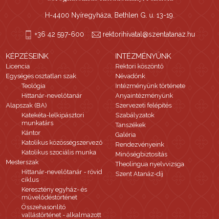
H-4400 Nyíregyháza, Bethlen G. u. 13-19.
+36 42 597-600
rektorihivatal@szentatanaz.hu
KÉPZÉSEINK
INTÉZMÉNYÜNK
Licencia
Rektori köszöntő
Egységes osztatlan szak
Névadónk
Teológia
Intézményünk története
Hittanár-nevelőtanár
Anyaintézményünk
Alapszak (BA)
Szervezeti felépítés
Katekéta-lelkipásztori
Szabályzatok
munkatárs
Tanszékek
Kántor
Galéria
Katolikus közösségszervező
Rendezvényeink
Katolikus szociális munka
Minőségbiztosítás
Mesterszak
Theolingua nyelvvizsga
Hittanár-nevelőtanár - rövid
Szent Atanáz-díj
ciklus
Keresztény egyház- és
művelődéstörténet
Összehasonlító
vallástörténet - alkalmazott