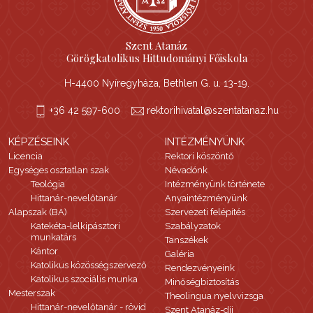
Szent Atanáz
Görögkatolikus Hittudományi Főiskola
H-4400 Nyíregyháza, Bethlen G. u. 13-19.
+36 42 597-600
rektorihivatal@szentatanaz.hu
KÉPZÉSEINK
INTÉZMÉNYÜNK
Licencia
Rektori köszöntő
Egységes osztatlan szak
Névadónk
Teológia
Intézményünk története
Hittanár-nevelőtanár
Anyaintézményünk
Alapszak (BA)
Szervezeti felépítés
Katekéta-lelkipásztori
Szabályzatok
munkatárs
Tanszékek
Kántor
Galéria
Katolikus közösségszervező
Rendezvényeink
Katolikus szociális munka
Minőségbiztosítás
Mesterszak
Theolingua nyelvvizsga
Hittanár-nevelőtanár - rövid
Szent Atanáz-díj