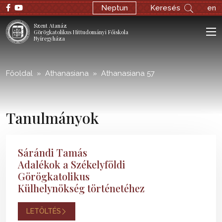
;
Neptun
Keresés
en
Szent Atanáz
Görögkatolikus Hittudományi Főiskola
Nyíregyháza
Főoldal
Athanasiana
Athanasiana 57
Tanulmányok
Sárándi Tamás
Adalékok a Székelyföldi
Görögkatolikus
Külhelynökség történetéhez
LETÖLTÉS