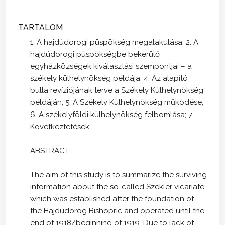
TARTALOM
1. A hajdúdorogi püspökség megalakulása; 2. A
hajdúdorogi püspökségbe bekerülő
egyházközségek kiválasztási szempontjai – a
székely külhelynökség példája; 4. Az alapító
bulla revíziójának terve a Székely Külhelynökség
példáján; 5. A Székely Külhelynökség működése;
6. A székelyföldi külhelynökség felbomlása; 7.
Következtetések
ABSTRACT
The aim of this study is to summarize the surviving
information about the so-called Szekler vicariate,
which was established after the foundation of
the Hajdúdorog Bishopric and operated until the
end of 1918/beginning of 1919. Due to lack of