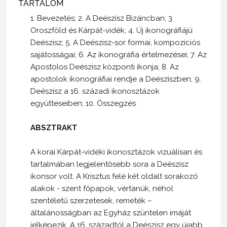
TARTALOM
1. Bevezetés; 2. A Deészisz Bizáncban; 3.
Oroszföld és Kárpát-vidék; 4. Új ikonográfiájú
Deészisz; 5. A Deészisz-sor formai, kompozíciós
sajátosságai; 6. Az ikonográfia értelmezései; 7. Az
Apostolos Deészisz központi ikonja; 8. Az
apostolok ikonográfiai rendje a Deésziszben; 9.
Deészisz a 16. századi ikonosztázok
együtteseiben; 10. Összegzés
ABSZTRAKT
A korai Kárpát-vidéki ikonosztázok vizuálisan és
tartalmában legjelentősebb sora a Deészisz
ikonsor volt. A Krisztus felé két oldalt sorakozó
alakok - szent főpapok, vértanúk, néhol
szentéletű szerzetesek, remeték –
általánosságban az Egyház szüntelen imáját
jelképezik. A 16. századtól a Deészisz egy újabb