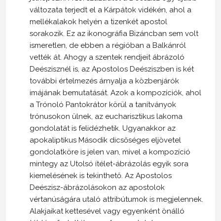
változata terjedt el a Kárpátok vidékén, ahol a
mellékalakok helyén a tizenkét apostol
sorakozik. Ez az ikonográfia Bizáncban sem volt
ismeretlen, de ebben a régióban a Balkánról
vették át. Ahogy a szentek rendjeit ábrázoló
Deészisznél is, az Apostolos Deésziszben is két
további értelmezés árnyalja a közbenjárók
imájának bemutatását. Azok a kompozíciók, ahol
a Trónoló Pantokrátor körül a tanítványok
trónusokon ülnek, az eucharisztikus lakoma
gondolatát is felidézhetik. Ugyanakkor az
apokaliptikus Második dicsőséges eljövetel
gondolatköre is jelen van, mivel a kompozíció
mintegy az Utolsó ítélet-ábrázolás egyik sora
kiemelésének is tekinthető. Az Apostolos
Deészisz-ábrázolásokon az apostolok
vértanúságára utaló attribútumok is megjelennek.
Alakjaikat kettesével vagy egyenként önálló