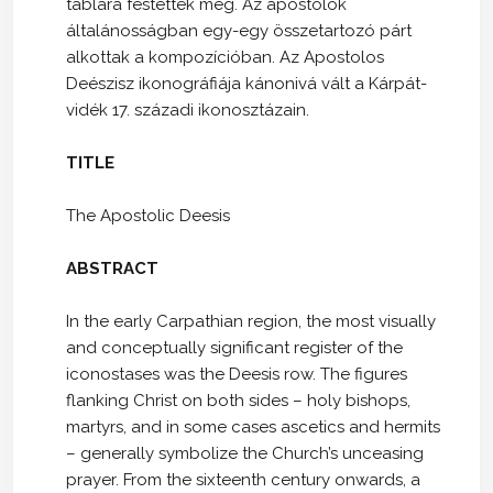
táblára festették meg. Az apostolok
általánosságban egy-egy összetartozó párt
alkottak a kompozícióban. Az Apostolos
Deészisz ikonográfiája kánonivá vált a Kárpát-
vidék 17. századi ikonosztázain.
TITLE
The Apostolic Deesis
ABSTRACT
In the early Carpathian region, the most visually
and conceptually significant register of the
iconostases was the Deesis row. The figures
flanking Christ on both sides – holy bishops,
martyrs, and in some cases ascetics and hermits
– generally symbolize the Church’s unceasing
prayer. From the sixteenth century onwards, a