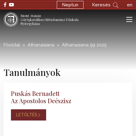
;
Neptun
Keresés
en
Szent Atanáz
Görögkatolikus Hittudományi Főiskola
Nyíregyháza
Főoldal
Athanasiana
Athanasiana 59 2025
Tanulmányok
Puskás Bernadett
Az Apostolos Deészisz
LETÖLTÉS