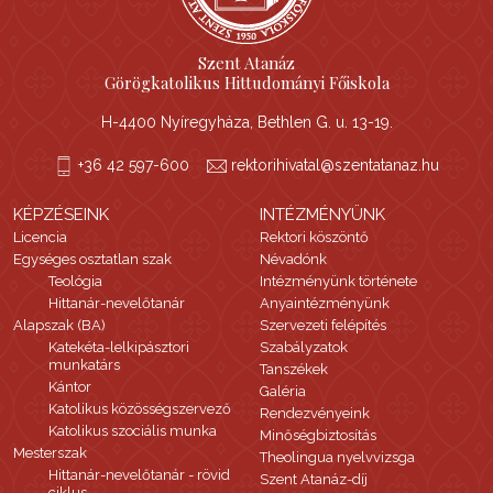
Szent Atanáz
Görögkatolikus Hittudományi Főiskola
H-4400 Nyíregyháza, Bethlen G. u. 13-19.
+36 42 597-600
rektorihivatal@szentatanaz.hu
KÉPZÉSEINK
INTÉZMÉNYÜNK
Licencia
Rektori köszöntő
Egységes osztatlan szak
Névadónk
Teológia
Intézményünk története
Hittanár-nevelőtanár
Anyaintézményünk
Alapszak (BA)
Szervezeti felépítés
Katekéta-lelkipásztori
Szabályzatok
munkatárs
Tanszékek
Kántor
Galéria
Katolikus közösségszervező
Rendezvényeink
Katolikus szociális munka
Minőségbiztosítás
Mesterszak
Theolingua nyelvvizsga
Hittanár-nevelőtanár - rövid
Szent Atanáz-díj
ciklus