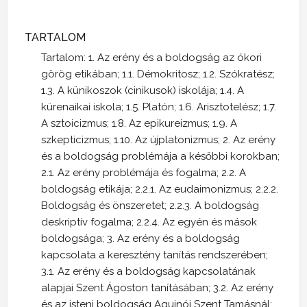
TARTALOM
Tartalom: 1. Az erény és a boldogság az ókori
görög etikában; 1.1. Démokritosz; 1.2. Szókratész;
1.3. A künikoszok (cinikusok) iskolája; 1.4. A
kürenaikai iskola; 1.5. Platón; 1.6. Arisztotelész; 1.7.
A sztoicizmus; 1.8. Az epikureizmus; 1.9. A
szkepticizmus; 1.10. Az újplatonizmus; 2. Az erény
és a boldogság problémája a későbbi korokban;
2.1. Az erény problémája és fogalma; 2.2. A
boldogság etikája; 2.2.1. Az eudaimonizmus; 2.2.2.
Boldogság és önszeretet; 2.2.3. A boldogság
deskriptív fogalma; 2.2.4. Az egyén és mások
boldogsága; 3. Az erény és a boldogság
kapcsolata a keresztény tanítás rendszerében;
3.1. Az erény és a boldogság kapcsolatának
alapjai Szent Ágoston tanításában; 3.2. Az erény
és az isteni boldogság Aquinói Szent Tamásnál;