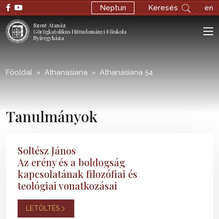
;
Neptun
Keresés
en
Szent Atanáz
Görögkatolikus Hittudományi Főiskola
Nyíregyháza
Főoldal
Athanasiana
Athanasiana 54
Tanulmányok
Soltész János
Az erény és a boldogság
kapcsolatának filozófiai és
teológiai vonatkozásai
LETÖLTÉS