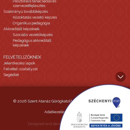
Pasztorális tanácsadás és
szervezetfejlesztés
Szakirányú továbbképzés
Közoktatás vezető képzés
Organikus pedagógia
Akkreditált képzések
Szociális vezetőképzés
Pedagógus akkreditált
képzések
FELVÉTELIZŐKNEK
Jelentkezési lapok
Felvételi szabályzat
Segédlet
© 2026 Szent Atanáz Görögkatolikus Hittudományi Főiskola
Adatkezelési tájékoztató
Designed and developed by