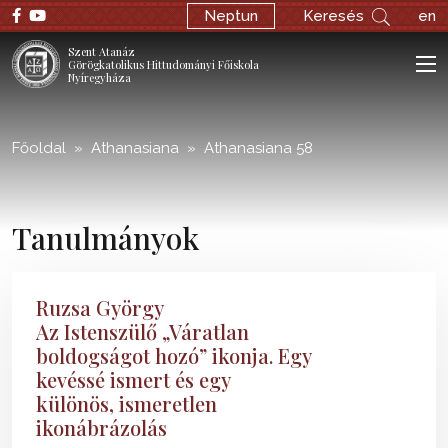
;
Neptun
Keresés
en
Szent Atanáz
Görögkatolikus Hittudományi Főiskola
Nyíregyháza
Főoldal
Athanasiana
Athanasiana 58
Tanulmányok
Ruzsa György
Az Istenszülő „Váratlan
boldogságot hozó” ikonja. Egy
kevéssé ismert és egy
különös, ismeretlen
ikonábrázolás