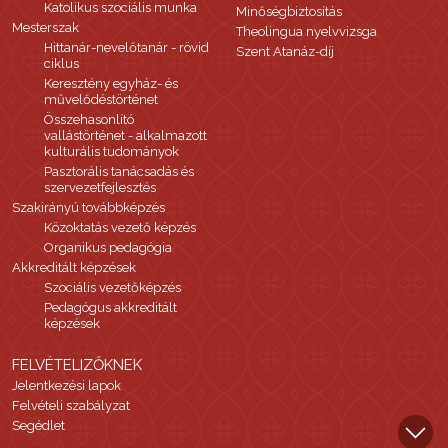
Katolikus szociális munka
Minőségbiztosítás
Mesterszak
Theolingua nyelvvizsga
Hittanár-nevelőtanár - rövid
Szent Atanáz-díj
ciklus
Keresztény egyház- és
művelődéstörténet
Összehasonlító
vallástörténet - alkalmazott
kulturális tudományok
Pasztorális tanácsadás és
szervezetfejlesztés
Szakirányú továbbképzés
Közoktatás vezető képzés
Organikus pedagógia
Akkreditált képzések
Szociális vezetőképzés
Pedagógus akkreditált
képzések
FELVÉTELIZŐKNEK
Jelentkezési lapok
Felvételi szabályzat
Segédlet