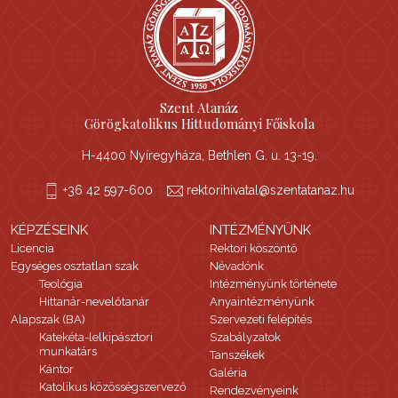
Szent Atanáz
Görögkatolikus Hittudományi Főiskola
H-4400 Nyíregyháza, Bethlen G. u. 13-19.
+36 42 597-600
rektorihivatal@szentatanaz.hu
KÉPZÉSEINK
INTÉZMÉNYÜNK
Licencia
Rektori köszöntő
Egységes osztatlan szak
Névadónk
Teológia
Intézményünk története
Hittanár-nevelőtanár
Anyaintézményünk
Alapszak (BA)
Szervezeti felépítés
Katekéta-lelkipásztori
Szabályzatok
munkatárs
Tanszékek
Kántor
Galéria
Katolikus közösségszervező
Rendezvényeink