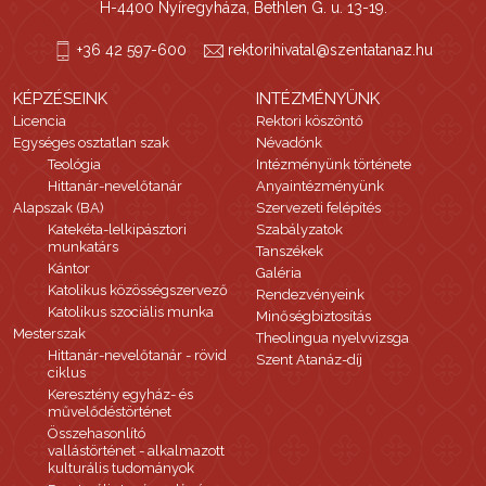
H-4400 Nyíregyháza, Bethlen G. u. 13-19.
+36 42 597-600
rektorihivatal@szentatanaz.hu
KÉPZÉSEINK
INTÉZMÉNYÜNK
Licencia
Rektori köszöntő
Egységes osztatlan szak
Névadónk
Teológia
Intézményünk története
Hittanár-nevelőtanár
Anyaintézményünk
Alapszak (BA)
Szervezeti felépítés
Katekéta-lelkipásztori
Szabályzatok
munkatárs
Tanszékek
Kántor
Galéria
Katolikus közösségszervező
Rendezvényeink
Katolikus szociális munka
Minőségbiztosítás
Mesterszak
Theolingua nyelvvizsga
Hittanár-nevelőtanár - rövid
Szent Atanáz-díj
ciklus
Keresztény egyház- és
művelődéstörténet
Összehasonlító
vallástörténet - alkalmazott
kulturális tudományok