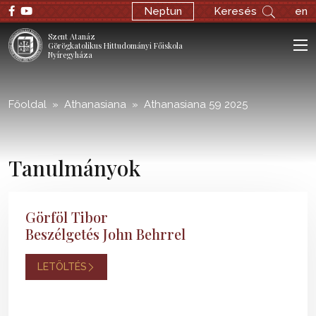
;
Neptun
Keresés
en
Szent Atanáz
Görögkatolikus Hittudományi Főiskola
Nyíregyháza
Főoldal
Athanasiana
Athanasiana 59 2025
Tanulmányok
Görföl Tibor
Beszélgetés John Behrrel
LETÖLTÉS