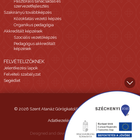
Pasztorális tanácsadás és
szervezetfejlesztés
Szakirányú továbbképzés
Közoktatás vezető képzés
Organikus pedagógia
Akkreditált képzések
Szociális vezetőképzés
Pedagógus akkreditált
képzések
FELVÉTELIZŐKNEK
Jelentkezési lapok
Felvételi szabályzat
Segédlet
© 2026 Szent Atanáz Görögkatolikus Hittudományi Főiskola
Adatkezelési tájékoztató
Designed and developed by