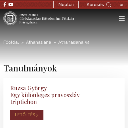
;
Neptun
Keresés
en
Szent Atanáz
Görögkatolikus Hittudományi Főiskola
Nyíregyháza
Főoldal
Athanasiana
Athanasiana 54
Tanulmányok
Ruzsa György
Egy különleges pravoszláv
triptichon
LETÖLTÉS