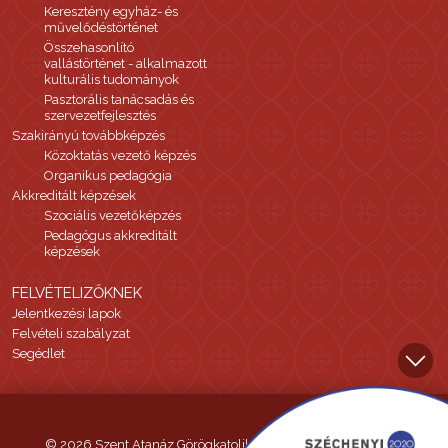
Keresztény egyház- és
művelődéstörténet
Összehasonlító
vallástörténet - alkalmazott
kulturális tudományok
Pasztorális tanácsadás és
szervezetfejlesztés
Szakirányú továbbképzés
Közoktatás vezető képzés
Organikus pedagógia
Akkreditált képzések
Szociális vezetőképzés
Pedagógus akkreditált
képzések
FELVÉTELIZŐKNEK
Jelentkezési lapok
Felvételi szabályzat
Segédlet
© 2026 Szent Atanáz Görögkatolikus Hittudományi Főiskola