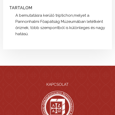
TARTALOM
A bemutatásra kerülő triptichon,melyet a
Pannonhalmi Főapátság Múzeumában letétként
őriznek, több szempontból is különleges és nagy
hatású.
KAPCSOLAT