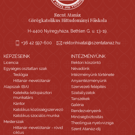
Szent Atanáz
Görögkatolikus Hittudományi Főiskola
H-4400 Nyíregyháza, Bethlen G. u. 13-19.
+36 42 597-600
rektorihivatal@szentatanaz.hu
KÉPZÉSEINK
INTÉZMÉNYÜNK
Licencia
Rektori köszöntő
Egységes osztatlan szak
Névadónk
Teológia
Intézményünk története
Hittanár-nevelőtanár
Anyaintézményünk
Alapszak (BA)
Szervezeti felépítés
Katekéta-lelkipásztori
Szabályzatok
munkatárs
Tanszékek
Kántor
Galéria
Katolikus közösségszervező
Rendezvényeink
Katolikus szociális munka
Minőségbiztosítás
Mesterszak
Theolingua nyelvvizsga
Hittanár-nevelőtanár - rövid
Szent Atanáz-díj
ciklus