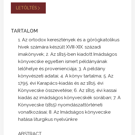
LETÖLTÉS
TARTALOM
1. Az ortodox keresztények és a görögkatolikus
hívek számára készült XVIII-XIX. századi
imakönyvek; 2. Az 1815-ben kiadott Imádságos
könyvecske egyetlen ismert példányának
lelőhelye és provenienciája; 3. A példány
könyvészeti adatai; 4. A könyv tartalma; 5. Az
1795. évi Karapács-kiadás és az 1815. évi
Könyvecske összevetése; 6. Az 1815. évi kassai
kiadás az imádságos könyvecskék sorában; 7. A
Könyvecske (1815) nyomdászattörténeti
vonatkozásai; 8. Az Imádságos könyvecske
hatása liturgikus nyelvünkre
ABSTRACT