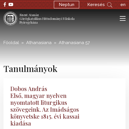
;
Neptun
Keresés
en
Szent Atanáz
Görögkatolikus Hittudományi Főiskola
Nyíregyháza
Főoldal
Athanasiana
Athanasiana 57
Tanulmányok
Dobos András
Első, magyar nyelven
nyomtatott liturgikus
szövegeink. Az Imádságos
könyvetske 1815. évi kassai
kiadása