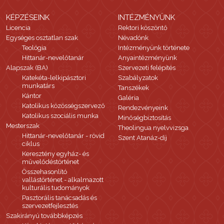
KÉPZÉSEINK
INTÉZMÉNYÜNK
Licencia
Rektori köszöntő
Egységes osztatlan szak
Névadónk
Teológia
Intézményünk története
Hittanár-nevelőtanár
Anyaintézményünk
Alapszak (BA)
Szervezeti felépítés
Katekéta-lelkipásztori
Szabályzatok
munkatárs
Tanszékek
Kántor
Galéria
Katolikus közösségszervező
Rendezvényeink
Katolikus szociális munka
Minőségbiztosítás
Mesterszak
Theolingua nyelvvizsga
Hittanár-nevelőtanár - rövid
Szent Atanáz-díj
ciklus
Keresztény egyház- és
művelődéstörténet
Összehasonlító
vallástörténet - alkalmazott
kulturális tudományok
Pasztorális tanácsadás és
szervezetfejlesztés
Szakirányú továbbképzés