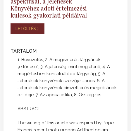
aspektusai, a Jelenések
Könyvéhez adott értelmezési
kulcsok gyakorlati példáival
LETÖLTÉS
TARTALOM
1. Bevezetés; 2. A megismerés tárgyának
„eltűnése”; 3. A jelenség, mint megjelenő; 4. A
megértésben konstituálódó tárgyiság; 5. A
Jelenések könyvének szerzője: János; 6. A
Jelenések könyvének címzettjei és megírásának
az ideje; 7. Az apokaliptika; 8. Összegzés
ABSTRACT
The writing of this article was inspired by Pope
Francis’ recent motu proprio Ad theologiam