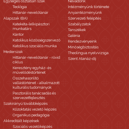
Egységes osztatlan szak
Névadónk
Teológia
Intézményünk története
Hittanár-nevelőtanár
Anyaintézményünk
Alapszak (BA)
Szervezeti felépítés
Katekéta-lelkipásztori
Szabályzatok
munkatárs
Tanszékek
Kántor
Galéria
Katolikus közösségszervező
Rendezvényeink
Katolikus szociális munka
Minőségbiztosítás
Mesterszak
Theolingua nyelvvizsga
Hittanár-nevelőtanár - rövid
Szent Atanáz-díj
ciklus
Keresztény egyház- és
művelődéstörténet
Összehasonlító
vallástörténet - alkalmazott
kulturális tudományok
Pasztorális tanácsadás és
szervezetfejlesztés
Szakirányú továbbképzés
Közoktatás vezető képzés
Organikus pedagógia
Akkreditált képzések
Szociális vezetőképzés