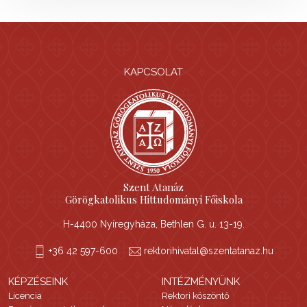
KAPCSOLAT
Szent Atanáz
Görögkatolikus Hittudományi Főiskola
H-4400 Nyíregyháza, Bethlen G. u. 13-19.
+36 42 597-600
rektorihivatal@szentatanaz.hu
KÉPZÉSEINK
INTÉZMÉNYÜNK
Licencia
Rektori köszöntő