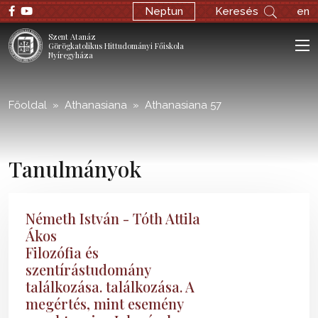
;
Neptun
Keresés
en
Szent Atanáz
Görögkatolikus Hittudományi Főiskola
Nyíregyháza
Főoldal
Athanasiana
Athanasiana 57
Tanulmányok
Németh István - Tóth Attila
Ákos
Filozófia és
szentírástudomány
találkozása. találkozása. A
megértés, mint esemény