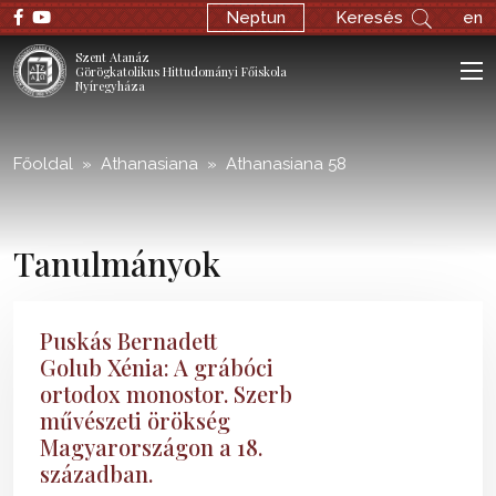
;
Neptun
Keresés
en
Szent Atanáz
Görögkatolikus Hittudományi Főiskola
Nyíregyháza
Főoldal
Athanasiana
Athanasiana 58
Tanulmányok
Puskás Bernadett
Golub Xénia: A grábóci
ortodox monostor. Szerb
művészeti örökség
Magyarországon a 18.
században.