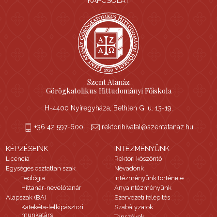
KAPCSOLAT
Szent Atanáz
Görögkatolikus Hittudományi Főiskola
H-4400 Nyíregyháza, Bethlen G. u. 13-19.
+36 42 597-600
rektorihivatal@szentatanaz.hu
KÉPZÉSEINK
INTÉZMÉNYÜNK
Licencia
Rektori köszöntő
Egységes osztatlan szak
Névadónk
Teológia
Intézményünk története
Hittanár-nevelőtanár
Anyaintézményünk
Alapszak (BA)
Szervezeti felépítés
Katekéta-lelkipásztori
Szabályzatok
munkatárs
Tanszékek