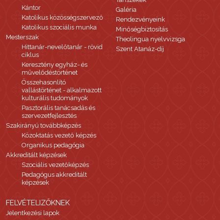
Kántor
Galéria
Katolikus közösségszervező
Rendezvényeink
Katolikus szociális munka
Minőségbiztosítás
Mesterszak
Theolingua nyelvvizsga
Hittanár-nevelőtanár - rövid
Szent Atanáz-díj
ciklus
Keresztény egyház- és
művelődéstörténet
Összehasonlító
vallástörténet - alkalmazott
kulturális tudományok
Pasztorális tanácsadás és
szervezetfejlesztés
Szakirányú továbbképzés
Közoktatás vezető képzés
Organikus pedagógia
Akkreditált képzések
Szociális vezetőképzés
Pedagógus akkreditált
képzések
FELVÉTELIZŐKNEK
Jelentkezési lapok