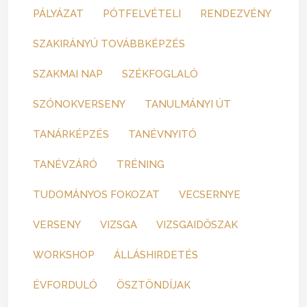
PÁLYÁZAT
PÓTFELVÉTELI
RENDEZVÉNY
SZAKIRÁNYÚ TOVÁBBKÉPZÉS
SZAKMAI NAP
SZÉKFOGLALÓ
SZÓNOKVERSENY
TANULMÁNYI ÚT
TANÁRKÉPZÉS
TANÉVNYITÓ
TANÉVZÁRÓ
TRÉNING
TUDOMÁNYOS FOKOZAT
VECSERNYE
VERSENY
VIZSGA
VIZSGAIDŐSZAK
WORKSHOP
ÁLLÁSHIRDETÉS
ÉVFORDULÓ
ÖSZTÖNDÍJAK