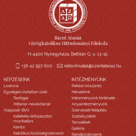
Szent Atanáz
Görögkatolikus Hittudományi Főiskola
H-4400 Nyíregyháza, Bethlen G. u. 13-19.
+36 42 597-600
rektorihivatal@szentatanaz.hu
KÉPZÉSEINK
INTÉZMÉNYÜNK
Licencia
Rektori köszöntő
Egységes osztatlan szak
Névadónk
Teológia
Intézményünk története
Hittanár-nevelőtanár
Anyaintézményünk
Alapszak (BA)
Szervezeti felépítés
Katekéta-lelkipásztori
Szabályzatok
munkatárs
Tanszékek
Kántor
Galéria
Katolikus közösségszervező
Rendezvényeink