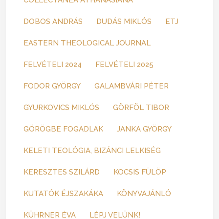
COLLECTANEA ATHANASIANA
DOBOS ANDRÁS
DUDÁS MIKLÓS
ETJ
EASTERN THEOLOGICAL JOURNAL
FELVÉTELI 2024
FELVÉTELI 2025
FODOR GYÖRGY
GALAMBVÁRI PÉTER
GYURKOVICS MIKLÓS
GÖRFÖL TIBOR
GÖRÖGBE FOGADLAK
JANKA GYÖRGY
KELETI TEOLÓGIA, BIZÁNCI LELKISÉG
KERESZTES SZILÁRD
KOCSIS FÜLÖP
KUTATÓK ÉJSZAKÁKA
KÖNYVAJÁNLÓ
KÜHRNER ÉVA
LÉPJ VELÜNK!