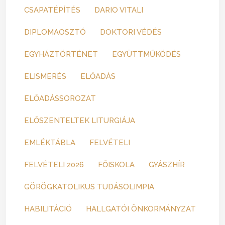
CSAPATÉPÍTÉS
DARIO VITALI
DIPLOMAOSZTÓ
DOKTORI VÉDÉS
EGYHÁZTÖRTÉNET
EGYÜTTMŰKÖDÉS
ELISMERÉS
ELŐADÁS
ELŐADÁSSOROZAT
ELŐSZENTELTEK LITURGIÁJA
EMLÉKTÁBLA
FELVÉTELI
FELVÉTELI 2026
FŐISKOLA
GYÁSZHÍR
GÖRÖGKATOLIKUS TUDÁSOLIMPIA
HABILITÁCIÓ
HALLGATÓI ÖNKORMÁNYZAT