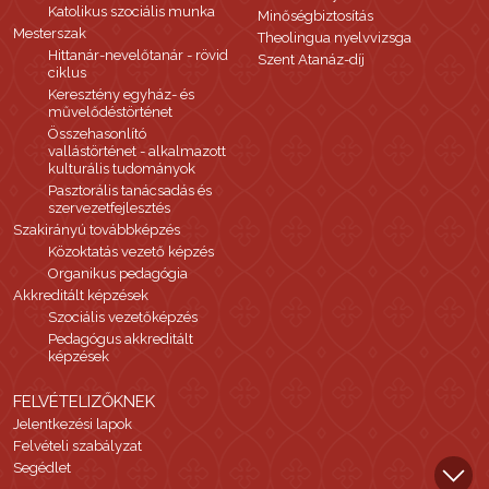
Katolikus szociális munka
Minőségbiztosítás
Mesterszak
Theolingua nyelvvizsga
Hittanár-nevelőtanár - rövid
Szent Atanáz-díj
ciklus
Keresztény egyház- és
művelődéstörténet
Összehasonlító
vallástörténet - alkalmazott
kulturális tudományok
Pasztorális tanácsadás és
szervezetfejlesztés
Szakirányú továbbképzés
Közoktatás vezető képzés
Organikus pedagógia
Akkreditált képzések
Szociális vezetőképzés
Pedagógus akkreditált
képzések
FELVÉTELIZŐKNEK
Jelentkezési lapok
Felvételi szabályzat
Segédlet