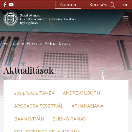
;
Neptun
Keresés
en
Szent Atanáz
Görögkatolikus Hittudományi Főiskola
Nyíregyháza
Főoldal
Hírek
Aktualitások
Aktualitások
2024/2025. TANÉV
ANDREW LOUTH
ARS SACRA FESZTIVÁL
ATHANASIANA
BAÁN ISTVÁN
BUBNÓ TAMÁS