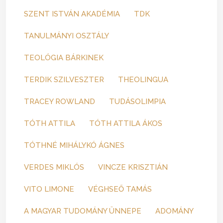
SZENT ISTVÁN AKADÉMIA
TDK
TANULMÁNYI OSZTÁLY
TEOLÓGIA BÁRKINEK
TERDIK SZILVESZTER
THEOLINGUA
TRACEY ROWLAND
TUDÁSOLIMPIA
TÓTH ATTILA
TÓTH ATTILA ÁKOS
TÓTHNÉ MIHÁLYKÓ ÁGNES
VERDES MIKLÓS
VINCZE KRISZTIÁN
VITO LIMONE
VÉGHSEŐ TAMÁS
A MAGYAR TUDOMÁNY ÜNNEPE
ADOMÁNY