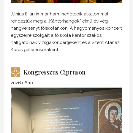
Június 8-án immár harminchetedik alkalommal
rendeztük meg a „Kántorhangok” című év végi
hangversenyt főiskolánkon. A hagyományos koncert
egyszerre szolgált a főiskola kántor szakos
hallgatóinak vizsgakoncertjeként és a Szent Atanáz
Kórus gálaműsoraként.
Kongresszus Cipruson
2026.06.10.