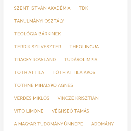
SZENT ISTVÁN AKADÉMIA
TDK
TANULMÁNYI OSZTÁLY
TEOLÓGIA BÁRKINEK
TERDIK SZILVESZTER
THEOLINGUA
TRACEY ROWLAND
TUDÁSOLIMPIA
TÓTH ATTILA
TÓTH ATTILA ÁKOS
TÓTHNÉ MIHÁLYKÓ ÁGNES
VERDES MIKLÓS
VINCZE KRISZTIÁN
VITO LIMONE
VÉGHSEŐ TAMÁS
A MAGYAR TUDOMÁNY ÜNNEPE
ADOMÁNY