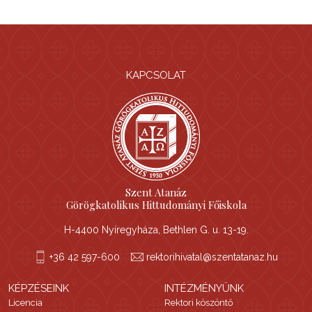
KAPCSOLAT
Szent Atanáz
Görögkatolikus Hittudományi Főiskola
H-4400 Nyíregyháza, Bethlen G. u. 13-19.
+36 42 597-600
rektorihivatal@szentatanaz.hu
KÉPZÉSEINK
INTÉZMÉNYÜNK
Licencia
Rektori köszöntő