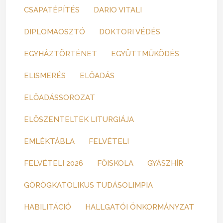
CSAPATÉPÍTÉS
DARIO VITALI
DIPLOMAOSZTÓ
DOKTORI VÉDÉS
EGYHÁZTÖRTÉNET
EGYÜTTMŰKÖDÉS
ELISMERÉS
ELŐADÁS
ELŐADÁSSOROZAT
ELŐSZENTELTEK LITURGIÁJA
EMLÉKTÁBLA
FELVÉTELI
FELVÉTELI 2026
FŐISKOLA
GYÁSZHÍR
GÖRÖGKATOLIKUS TUDÁSOLIMPIA
HABILITÁCIÓ
HALLGATÓI ÖNKORMÁNYZAT