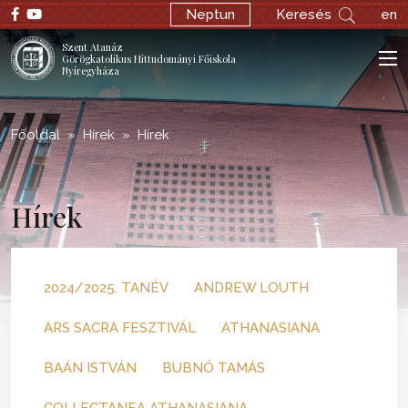
;
Neptun
Keresés
en
Szent Atanáz
Görögkatolikus Hittudományi Főiskola
Nyíregyháza
Főoldal
Hírek
Hírek
Hírek
2024/2025. TANÉV
ANDREW LOUTH
ARS SACRA FESZTIVÁL
ATHANASIANA
BAÁN ISTVÁN
BUBNÓ TAMÁS