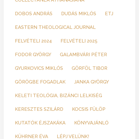
COLLECTANEA ATHANASIANA
DOBOS ANDRÁS
DUDÁS MIKLÓS
ETJ
EASTERN THEOLOGICAL JOURNAL
FELVÉTELI 2024
FELVÉTELI 2025
FODOR GYÖRGY
GALAMBVÁRI PÉTER
GYURKOVICS MIKLÓS
GÖRFÖL TIBOR
GÖRÖGBE FOGADLAK
JANKA GYÖRGY
KELETI TEOLÓGIA, BIZÁNCI LELKISÉG
KERESZTES SZILÁRD
KOCSIS FÜLÖP
KUTATÓK ÉJSZAKÁKA
KÖNYVAJÁNLÓ
KÜHRNER ÉVA
LÉPJ VELÜNK!