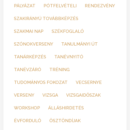
PÁLYÁZAT
PÓTFELVÉTELI
RENDEZVÉNY
SZAKIRÁNYÚ TOVÁBBKÉPZÉS
SZAKMAI NAP
SZÉKFOGLALÓ
SZÓNOKVERSENY
TANULMÁNYI ÚT
TANÁRKÉPZÉS
TANÉVNYITÓ
TANÉVZÁRÓ
TRÉNING
TUDOMÁNYOS FOKOZAT
VECSERNYE
VERSENY
VIZSGA
VIZSGAIDŐSZAK
WORKSHOP
ÁLLÁSHIRDETÉS
ÉVFORDULÓ
ÖSZTÖNDÍJAK