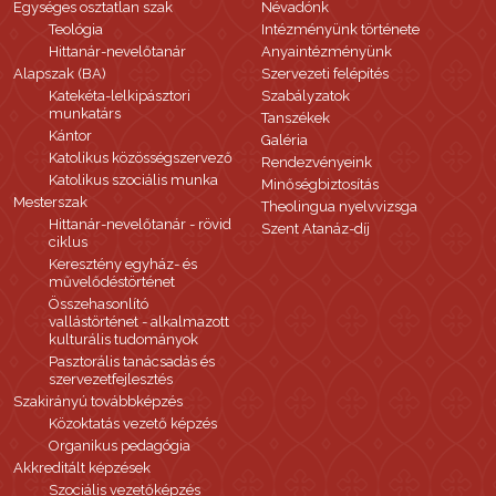
Egységes osztatlan szak
Névadónk
Teológia
Intézményünk története
Hittanár-nevelőtanár
Anyaintézményünk
Alapszak (BA)
Szervezeti felépítés
Katekéta-lelkipásztori
Szabályzatok
munkatárs
Tanszékek
Kántor
Galéria
Katolikus közösségszervező
Rendezvényeink
Katolikus szociális munka
Minőségbiztosítás
Mesterszak
Theolingua nyelvvizsga
Hittanár-nevelőtanár - rövid
Szent Atanáz-díj
ciklus
Keresztény egyház- és
művelődéstörténet
Összehasonlító
vallástörténet - alkalmazott
kulturális tudományok
Pasztorális tanácsadás és
szervezetfejlesztés
Szakirányú továbbképzés
Közoktatás vezető képzés
Organikus pedagógia
Akkreditált képzések
Szociális vezetőképzés