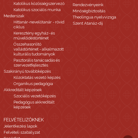
Katolikus közösségszervező
Rendezvényeink
Katolikus szociális munka
Minőségbiztosítás
Mesterszak
Theolingua nyelvvizsga
Hittanár-nevelőtanár - rövid
Szent Atanáz-díj
ciklus
Keresztény egyház- és
művelődéstörténet
Összehasonlító
vallástörténet - alkalmazott
kulturális tudományok
Pasztorális tanácsadás és
szervezetfejlesztés
Szakirányú továbbképzés
Közoktatás vezető képzés
Organikus pedagógia
Akkreditált képzések
Szociális vezetőképzés
Pedagógus akkreditált
képzések
FELVÉTELIZŐKNEK
Jelentkezési lapok
Felvételi szabályzat