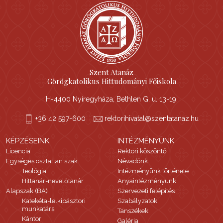
Szent Atanáz
Görögkatolikus Hittudományi Főiskola
H-4400 Nyíregyháza, Bethlen G. u. 13-19.
+36 42 597-600
rektorihivatal@szentatanaz.hu
KÉPZÉSEINK
INTÉZMÉNYÜNK
Licencia
Rektori köszöntő
Egységes osztatlan szak
Névadónk
Teológia
Intézményünk története
Hittanár-nevelőtanár
Anyaintézményünk
Alapszak (BA)
Szervezeti felépítés
Katekéta-lelkipásztori
Szabályzatok
munkatárs
Tanszékek
Kántor
Galéria