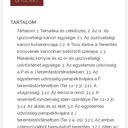
LETÖLTÉS
TARTALOM
Tartalom: 1. Tematika és célkitűzés; 2. Az ó- és
újszövetségi kánon egysége; 2.1. Az ószövetségi
kánon koherenciája; 2.2. A Tóra, illetve a Teremtés
könyvének kánonban betöltött szerepe; 2.3.
Malakiás könyve és az ó- és újszövetségi
üdvtörténet egysége; 3. Az egyetemes üdvösség
a P és a J teremtéstörténetekben; 3.1. Az
egyetemes üdvösség perspektívájára a P
teremtéstörténetben (Ter 1,1–2,3); 3.1.1. A
világosság; 3.1.2. Az erkölcsi rend; 3.1.3. A
teremtett mindenség Isten szentélye (Ter 1,1–2,3);
3.1.4. Az áldás és az élet; 3.2. Az egyetemes
üdvösség perspektívájára a J
teremtéstörténetben (Ter 2,4–25); 3.2.1. Az ember
szemszögéből bemutatott teremtés; 3.2.2. Isten az