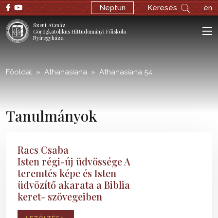
;
Neptun
Keresés
en
Szent Atanáz
Görögkatolikus Hittudományi Főiskola
Nyíregyháza
Főoldal
Athanasiana
Athanasiana 54
Tanulmányok
Racs Csaba
Isten régi-új üdvössége A
teremtés képe és Isten
üdvözítő akarata a Biblia
keret- szövegeiben