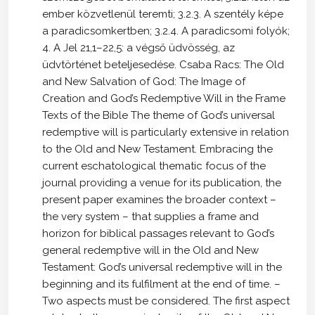
ember közvetlenül teremti; 3.2.3. A szentély képe
a paradicsomkertben; 3.2.4. A paradicsomi folyók;
4. A Jel 21,1–22,5: a végső üdvösség, az
üdvtörténet beteljesedése. Csaba Racs: The Old
and New Salvation of God: The Image of
Creation and God’s Redemptive Will in the Frame
Texts of the Bible The theme of God’s universal
redemptive will is particularly extensive in relation
to the Old and New Testament. Embracing the
current eschatological thematic focus of the
journal providing a venue for its publication, the
present paper examines the broader context –
the very system – that supplies a frame and
horizon for biblical passages relevant to God’s
general redemptive will in the Old and New
Testament: God’s universal redemptive will in the
beginning and its fulfilment at the end of time. –
Two aspects must be considered. The first aspect