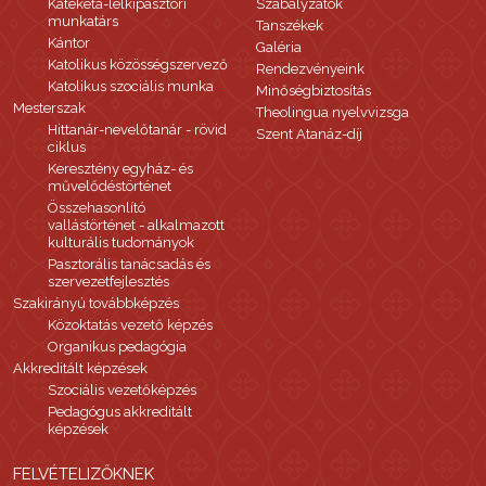
Katekéta-lelkipásztori
Szabályzatok
munkatárs
Tanszékek
Kántor
Galéria
Katolikus közösségszervező
Rendezvényeink
Katolikus szociális munka
Minőségbiztosítás
Mesterszak
Theolingua nyelvvizsga
Hittanár-nevelőtanár - rövid
Szent Atanáz-díj
ciklus
Keresztény egyház- és
művelődéstörténet
Összehasonlító
vallástörténet - alkalmazott
kulturális tudományok
Pasztorális tanácsadás és
szervezetfejlesztés
Szakirányú továbbképzés
Közoktatás vezető képzés
Organikus pedagógia
Akkreditált képzések
Szociális vezetőképzés
Pedagógus akkreditált
képzések
FELVÉTELIZŐKNEK