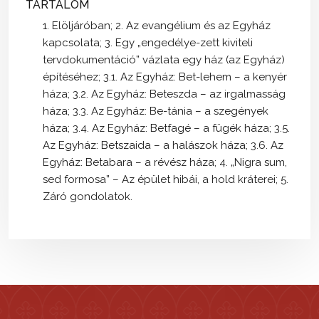
TARTALOM
1. Elöljáróban; 2. Az evangélium és az Egyház
kapcsolata; 3. Egy „engedélye-zett kiviteli
tervdokumentáció” vázlata egy ház (az Egyház)
építéséhez; 3.1. Az Egyház: Bet-lehem – a kenyér
háza; 3.2. Az Egyház: Beteszda – az irgalmasság
háza; 3.3. Az Egyház: Be-tánia – a szegények
háza; 3.4. Az Egyház: Betfagé – a fügék háza; 3.5.
Az Egyház: Betszaida – a halászok háza; 3.6. Az
Egyház: Betabara – a révész háza; 4. „Nigra sum,
sed formosa” – Az épület hibái, a hold kráterei; 5.
Záró gondolatok.