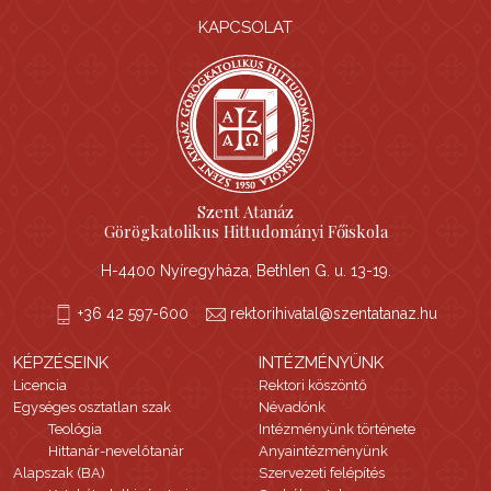
KAPCSOLAT
Szent Atanáz
Görögkatolikus Hittudományi Főiskola
H-4400 Nyíregyháza, Bethlen G. u. 13-19.
+36 42 597-600
rektorihivatal@szentatanaz.hu
KÉPZÉSEINK
INTÉZMÉNYÜNK
Licencia
Rektori köszöntő
Egységes osztatlan szak
Névadónk
Teológia
Intézményünk története
Hittanár-nevelőtanár
Anyaintézményünk
Alapszak (BA)
Szervezeti felépítés