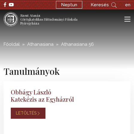
;
Neptun
Keresés
en
Szent Atanáz
Görögkatolikus Hittudományi Főiskola
Nyíregyháza
Főoldal
Athanasiana
Athanasiana 56
Tanulmányok
Obbágy László
Katekézis az Egyházról
LETÖLTÉS