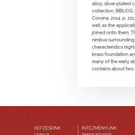
alloy, silver-plated 
collection. BIBLIOG.
Corvina, 2014. p. 221
well as the applicat
joined onto them. Th
nimbus surrounding 
characteristics high
brass foundation and
many of the early si
contains about two t
KÉPZÉSEINK
INTÉZMÉNYÜNK
Licencia
Rektori köszöntő