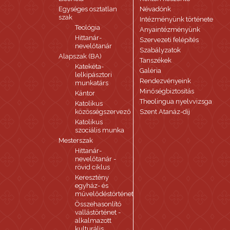
Egységes osztatlan
Névadónk
szak
Intézményünk története
Teológia
Anyaintézményünk
Hittanár-
Szervezeti felépítés
nevelőtanár
Szabályzatok
Alapszak (BA)
Tanszékek
Katekéta-
Galéria
lelkipásztori
Rendezvényeink
munkatárs
Minőségbiztosítás
Kántor
Theolingua nyelvvizsga
Katolikus
közösségszervező
Szent Atanáz-díj
Katolikus
szociális munka
Mesterszak
Hittanár-
nevelőtanár -
rövid ciklus
Keresztény
egyház- és
művelődéstörténet
Összehasonlító
vallástörténet -
alkalmazott
kulturális