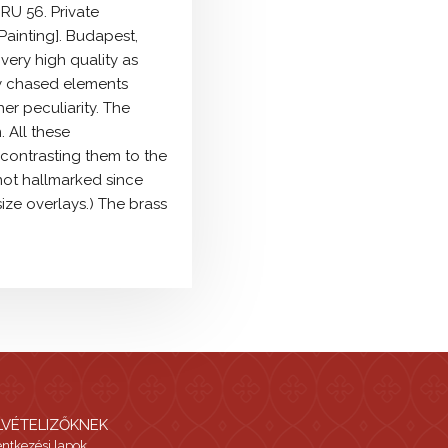
 RU 56. Private
Painting]. Budapest,
 very high quality as
ely chased elements
er peculiarity. The
 All these
 contrasting them to the
 not hallmarked since
size overlays.) The brass
LVÉTELIZŐKNEK
entkezési lapok