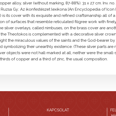
copper alloy, silver (without marking, 87-88%). 31 x 27 cm. Inv. no.
: Ruzsa Gy.: Az ikonfestészet lexikona [An Encyclopedia of Icon 
.) is its cover with its exquisite and refined craftsmanship all of a
ion of surfaces that resemble reticulated filigree work with fin
e silver overlays, called nimbuses, on the brass cover are anoth
the Theotokos is complemented with a decorative silver crown.
light the miraculous values of the saints and the God-bearer by
 symbolizing their unearthly existence. (These silver parts are
lver objects were not hall-marked at all, neither were the small-
hirds of copper and a third of zinc, the usual composition.
KAPCSOLAT
FE
Jel