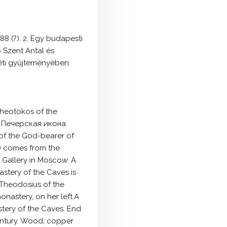
88 (?). 2. Egy budapesti
 Szent Antal és
éti gyűjteményében.
Theotokos of the
, Печерская икона
 of the God-bearer of
) comes from the
v Gallery in Moscow. A
stery of the Caves is
t Theodosius of the
onastery, on her left.A
stery of the Caves. End
century. Wood, copper