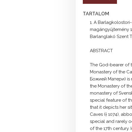
TARTALOM
1. A Barlagkolostori
magángyűjtemény 17.
Barlanglakó Szent 
ABSTRACT
The God-bearer of t
Monastery of the C
Божией Матери) is r
the Monastery of t
monastery of Svensk 
special feature of 
that it depicts her s
Caves († 1074), abbo
special and rarely 
of the 17th century.