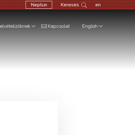
Neptun
Keresés
en
elvételizőknek
Kapcsolat
English