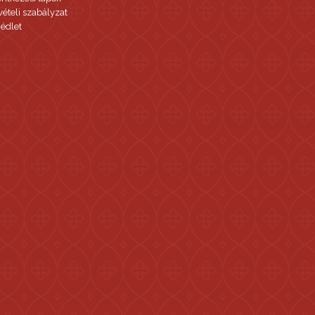
vételi szabályzat
édlet