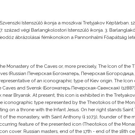
-Szvenszki Istenszülő ikonja a moszkvai Tretyjakov Képtárban. 12
 század végi Barlangkolostori Istenszülő ikonja. 3. Barlanglakó
Teodóz ábrázolásai fémikonokon a Pannonhalmi Főapátság let
he Monastery of the Caves or, more precisely, The Icon of the 
aves (Russian Печерская Богоматерь, Печерская Богородица
epresentative of an iconographic type of Kiev origin. The Icon
he Caves and Svensk (Богоматерь Печерская-Свенская) (1288?
near Bryansk. At present, this icon is exhibited in the Tretyako
the iconographic type represented by the Theotokos of the Mona
itting on a throne with the Infant Jesus. On her right stands Sain
t of the monastery, with Saint Anthony († 1073), founder of the m
occurring feature of the presented icon (Theotokos of the Mona
 Icon cover: Russian masters, end of the 17th - end of the 18th 