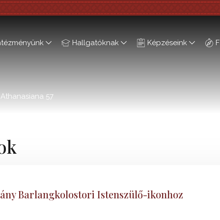
ntézményünk
Hallgatóknak
Képzéseink
F
Athanasiana 57
ok
ny Barlangkolostori Istenszülő-ikonhoz