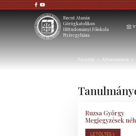
;
Szent Atanáz
Görögkatolikus
I
Hittudományi Főiskola
Nyíregyháza
Főoldal
Athanasiana
Tanulmány
Ruzsa György
Megjegyzések néhá
LETÖLTÉS