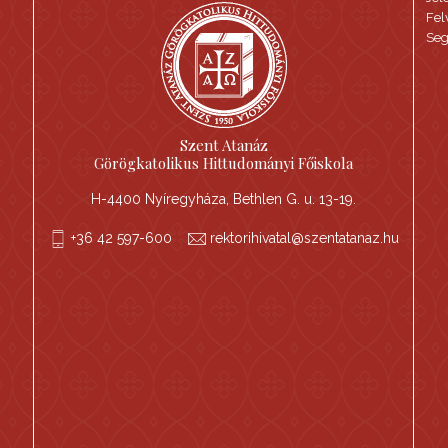
Fel
Seg
Szent Atanáz
Görögkatolikus Hittudományi Főiskola
H-4400 Nyíregyháza, Bethlen G. u. 13-19.
+36 42 597-600
rektorihivatal@szentatanaz.hu