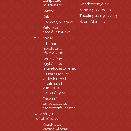
lelkipásztori
Rendezvényeink
munkatárs
Minőségbiztosítás
Kántor
Theolingua nyelvvizsga
Katolikus
közösségszervező
Szent Atanáz-díj
Katolikus
szociális munka
Mesterszak
Hittanár-
nevelőtanár -
rövid ciklus
Keresztény
egyház- és
művelődéstörténet
Összehasonlító
vallástörténet -
alkalmazott
kulturális
tudományok
Pasztorális
tanácsadás és
szervezetfejlesztés
Szakirányú
továbbképzés
Közoktatás
vezető képzés