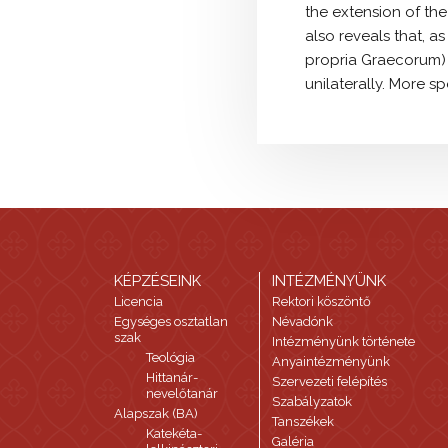
the extension of th
also reveals that, as
propria Graecorum) a
unilaterally. More sp
KÉPZÉSEINK
INTÉZMÉNYÜNK
Licencia
Rektori köszöntő
Egységes osztatlan
Névadónk
szak
Intézményünk története
Teológia
Anyaintézményünk
Hittanár-
Szervezeti felépítés
nevelőtanár
Szabályzatok
Alapszak (BA)
Tanszékek
Katekéta-
Galéria