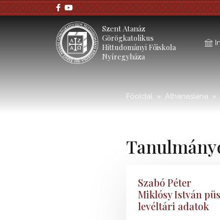
;
Szent Atanáz
Görögkatolikus
I
Hittudományi Főiskola
Nyíregyháza
Főoldal
Athanasiana
Tanulmány
Szabó Péter
Miklósy István püs
levéltári adatok