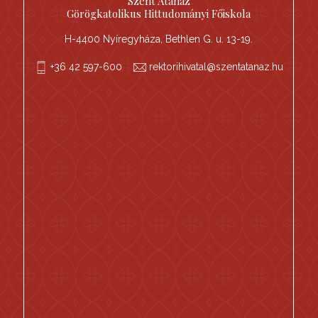
Szent Atanáz
Görögkatolikus Hittudományi Főiskola
H-4400 Nyíregyháza, Bethlen G. u. 13-19.
+36 42 597-600
rektorihivatal@szentatanaz.hu