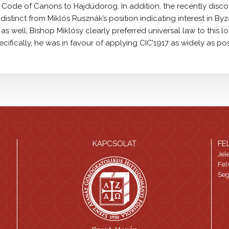
e Code of Canons to Hajdúdorog. In addition, the recently di
 distinct from Miklós Rusznák’s position indicating interest in By
s well, Bishop Miklósy clearly preferred universal law to this l
ecifically, he was in favour of applying CIC’1917 as widely as po
KAPCSOLAT
FE
Jel
Fel
Seg