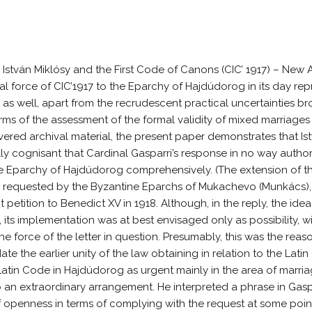
István Miklósy and the First Code of Canons (CIC’ 1917) – New 
al force of CIC’1917 to the Eparchy of Hajdúdorog in its day re
 as well, apart from the recrudescent practical uncertainties br
erms of the assessment of the formal validity of mixed marriages 
ered archival material, the present paper demonstrates that Ist
ly cognisant that Cardinal Gasparri’s response in no way author
he Eparchy of Hajdúdorog comprehensively. (The extension of th
requested by the Byzantine Eparchs of Mukachevo (Munkács), 
t petition to Benedict XV in 1918. Although, in the reply, the ide
 its implementation was at best envisaged only as possibility, wi
he force of the letter in question. Presumably, this was the reas
date the earlier unity of the law obtaining in relation to the Lat
 Latin Code in Hajdúdorog as urgent mainly in the area of marr
 an extraordinary arrangement. He interpreted a phrase in Gaspar
openness in terms of complying with the request at some point(