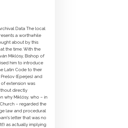
Archival Data The local
presents a worthwhile
ought about by this
at the time. With the
ván Miklósy, Bishop of
ised him to introduce
e Latin Code to their
Prešov (Eperjes) and
a of extension was
thout directly
on why Miklósy, who – in
in Church – regarded the
iage law and procedural
ri’s letter that was no
!) as actually implying