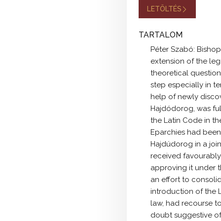
LETÖLTÉS
TARTALOM
Péter Szabó: Bishop 
extension of the leg
theoretical question
step especially in t
help of newly discov
Hajdódorog, was ful
the Latin Code in t
Eparchies had been 
Hajdúdorog in a join
received favourably,
approving it under t
an effort to consoli
introduction of the
law, had recourse to
doubt suggestive of 