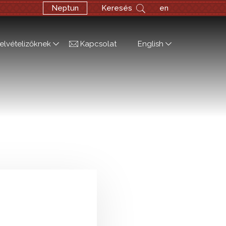
Neptun
Keresés
en
elvételizőknek
Kapcsolat
English
j