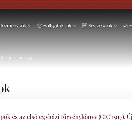
ntézményünk
Hallgatóknak
Képzéseink
F
Athanasiana 54
ok
pök és az első egyházi törvénykönyv (CIC’1917). Ú