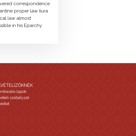
scovered correspondence
zantine proper law (iura
ocal law almost
ssible in his Eparchy
LVÉTELIZŐKNEK
entkezési lapok
vételi szabályzat
édlet