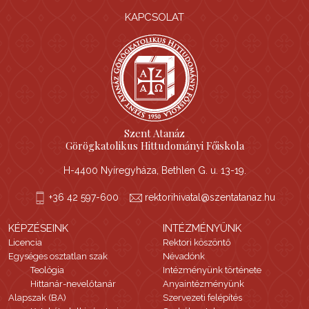
KAPCSOLAT
Szent Atanáz
Görögkatolikus Hittudományi Főiskola
H-4400 Nyíregyháza, Bethlen G. u. 13-19.
+36 42 597-600
rektorihivatal@szentatanaz.hu
KÉPZÉSEINK
INTÉZMÉNYÜNK
Licencia
Rektori köszöntő
Egységes osztatlan szak
Névadónk
Teológia
Intézményünk története
Hittanár-nevelőtanár
Anyaintézményünk
Alapszak (BA)
Szervezeti felépítés