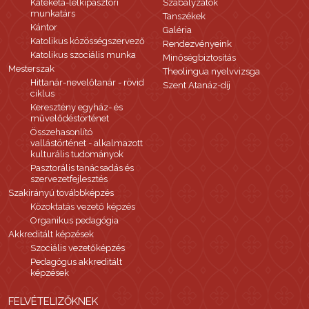
Katekéta-lelkipásztori
Szabályzatok
munkatárs
Tanszékek
Kántor
Galéria
Katolikus közösségszervező
Rendezvényeink
Katolikus szociális munka
Minőségbiztosítás
Mesterszak
Theolingua nyelvvizsga
Hittanár-nevelőtanár - rövid
Szent Atanáz-díj
ciklus
Keresztény egyház- és
művelődéstörténet
Összehasonlító
vallástörténet - alkalmazott
kulturális tudományok
Pasztorális tanácsadás és
szervezetfejlesztés
Szakirányú továbbképzés
Közoktatás vezető képzés
Organikus pedagógia
Akkreditált képzések
Szociális vezetőképzés
Pedagógus akkreditált
képzések
FELVÉTELIZŐKNEK