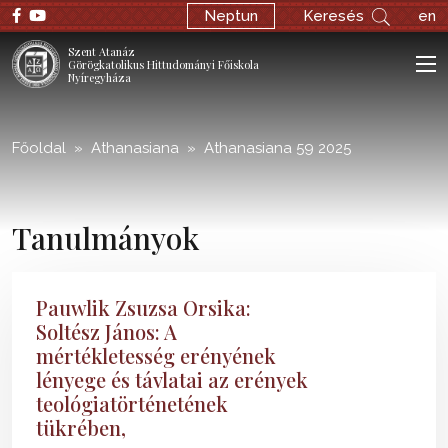
;
Neptun
Keresés
en
Szent Atanáz
Görögkatolikus Hittudományi Főiskola
Nyíregyháza
Főoldal
Athanasiana
Athanasiana 59 2025
Tanulmányok
Pauwlik Zsuzsa Orsika:
Soltész János: A
mértékletesség erényének
lényege és távlatai az erények
teológiatörténetének
tükrében,