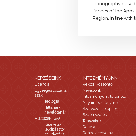
iconography based on
Princes of the Apost
Region. In line with 
KÉPZÉSEINK
INTÉZMÉNYÜNK
Licencia
Rektori köszöntő
Egységes osztatlan
Névadónk
szak
Intézményünk története
Teológia
Anyaintézményünk
Hittanár-
Szervezeti felépítés
nevelőtanár
Szabályzatok
Alapszak (BA)
Tanszékek
Katekéta-
Galéria
lelkipásztori
Rendezvényeink
munkatárs