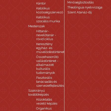
Minőségbiztosítás
Kántor
Theolingua nyelvvizsga
Katolikus
közösségszervező
Szent Atanáz-díj
Katolikus
szociális munka
Mesterszak
Hittanár-
nevelőtanár -
rövid ciklus
Keresztény
egyház- és
művelődéstörténet
Összehasonlító
vallástörténet -
alkalmazott
kulturális
tudományok
Pasztorális
tanácsadás és
szervezetfejlesztés
Szakirányú
továbbképzés
Közoktatás
vezető képzés
Organikus