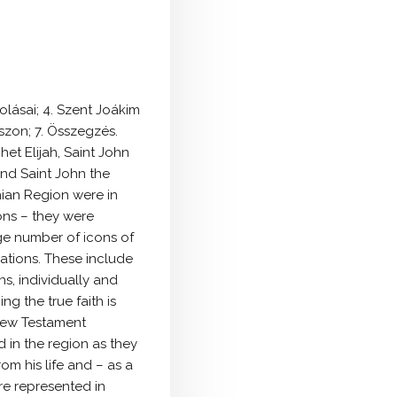
zolásai; 4. Szent Joákim
szon; 7. Összegzés.
et Elijah, Saint John
and Saint John the
hian Region were in
ons – they were
ge number of icons of
cations. These include
ns, individually and
g the true faith is
 New Testament
 in the region as they
m his life and – as a
re represented in