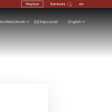
Neptun
Keresés
en
elvételizőknek
Kapcsolat
English