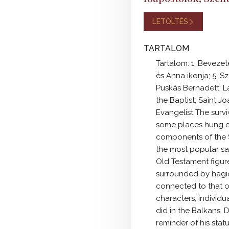
LETÖLTÉS
TARTALOM
Tartalom: 1. Bevezeté
és Anna ikonja; 5. S
Puskás Bernadett: La
the Baptist, Saint J
Evangelist The survi
some places hung on 
components of the S
the most popular sai
Old Testament figure
surrounded by hagiog
connected to that o
characters, individu
did in the Balkans. 
reminder of his sta