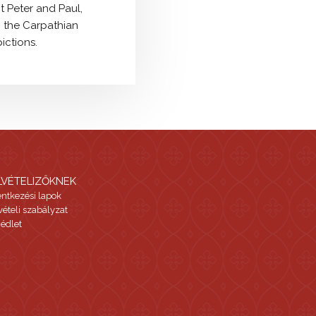
t Peter and Paul,
n the Carpathian
ictions.
LVÉTELIZŐKNEK
entkezési lapok
vételi szabályzat
édlet