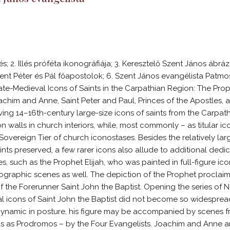
s; 2. Illés próféta ikonográfiája; 3. Keresztelő Szent János ábrá
zent Péter és Pál főapostolok; 6. Szent János evangélista Patmo
te-Medieval Icons of Saints in the Carpathian Region: The Proph
oachim and Anne, Saint Peter and Paul, Princes of the Apostles, 
ving 14–16th-century large-size icons of saints from the Carpat
walls in church interiors, while, most commonly – as titular ic
overeign Tier of church iconostases. Besides the relatively lar
nts preserved, a few rarer icons also allude to additional dedi
s, such as the Prophet Elijah, who was painted in full-figure ico
raphic scenes as well. The depiction of the Prophet proclaimin
f the Forerunner Saint John the Baptist. Opening the series of
al icons of Saint John the Baptist did not become so widespread
Dynamic in posture, his figure may be accompanied by scenes fro
tus as Prodromos – by the Four Evangelists. Joachim and Anne a