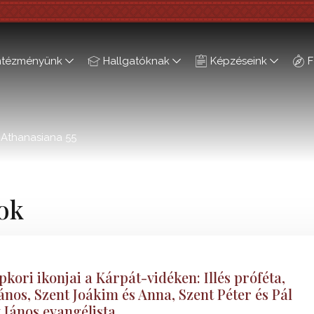
ntézményünk
Hallgatóknak
Képzéseink
F
Athanasiana 55
ok
kori ikonjai a Kárpát-vidéken: Illés próféta,
ános, Szent Joákim és Anna, Szent Péter és Pál
 János evangélista