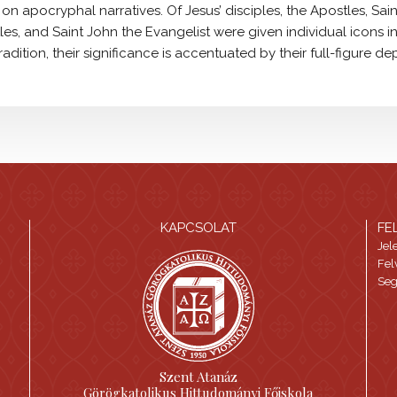
 apocryphal narratives. Of Jesus’ disciples, the Apostles, Sain
les, and Saint John the Evangelist were given individual icons i
tradition, their significance is accentuated by their full-figure dep
KAPCSOLAT
FE
Jel
Fel
Seg
Szent Atanáz
Görögkatolikus Hittudományi Főiskola