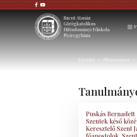
;
Szent Atanáz
Görögkatolikus
I
Hittudományi Főiskola
Nyíregyháza
Főoldal
Athanasiana
Tanulmány
Puskás Bernadett
Szentek késő közép
Keresztelő Szent J
főapostolok, Szent