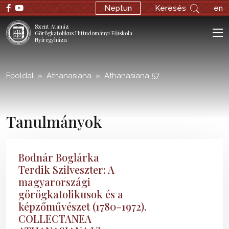
;
Neptun
Keresés
en
Szent Atanáz
Görögkatolikus Hittudományi Főiskola
Nyíregyháza
Főoldal
Athanasiana
Athanasiana 57
Tanulmányok
Bodnár Boglárka
Terdik Szilveszter: A
magyarországi
görögkatolikusok és a
képzőművészet (1780–1972).
COLLECTANEA