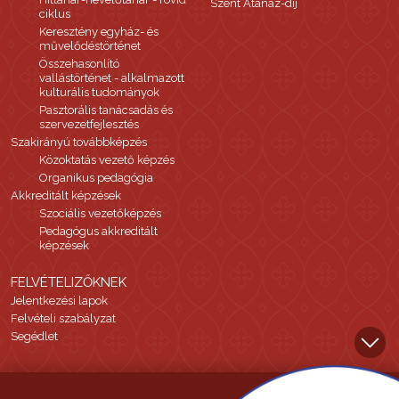
Szent Atanáz-díj
ciklus
Keresztény egyház- és
művelődéstörténet
Összehasonlító
vallástörténet - alkalmazott
kulturális tudományok
Pasztorális tanácsadás és
szervezetfejlesztés
Szakirányú továbbképzés
Közoktatás vezető képzés
Organikus pedagógia
Akkreditált képzések
Szociális vezetőképzés
Pedagógus akkreditált
képzések
FELVÉTELIZŐKNEK
Jelentkezési lapok
Felvételi szabályzat
Segédlet