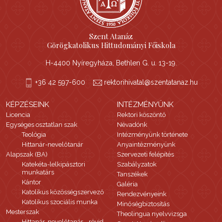
Szent Atanáz
Görögkatolikus Hittudományi Főiskola
H-4400 Nyíregyháza, Bethlen G. u. 13-19.
+36 42 597-600
rektorihivatal@szentatanaz.hu
KÉPZÉSEINK
INTÉZMÉNYÜNK
Licencia
Rektori köszöntő
Egységes osztatlan szak
Névadónk
Teológia
Intézményünk története
Hittanár-nevelőtanár
Anyaintézményünk
Alapszak (BA)
Szervezeti felépítés
Katekéta-lelkipásztori
Szabályzatok
munkatárs
Tanszékek
Kántor
Galéria
Katolikus közösségszervező
Rendezvényeink
Katolikus szociális munka
Minőségbiztosítás
Mesterszak
Theolingua nyelvvizsga
Hittanár-nevelőtanár - rövid