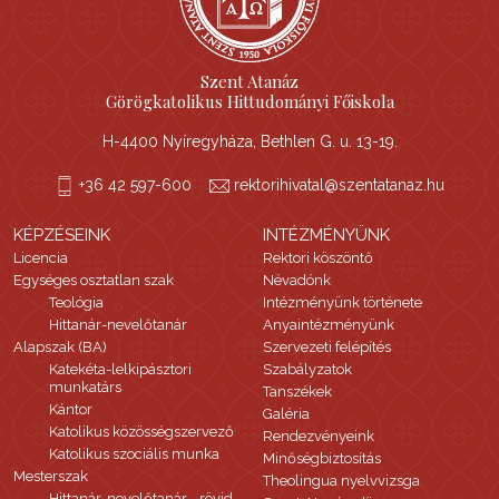
Szent Atanáz
Görögkatolikus Hittudományi Főiskola
H-4400 Nyíregyháza, Bethlen G. u. 13-19.
+36 42 597-600
rektorihivatal@szentatanaz.hu
KÉPZÉSEINK
INTÉZMÉNYÜNK
Licencia
Rektori köszöntő
Egységes osztatlan szak
Névadónk
Teológia
Intézményünk története
Hittanár-nevelőtanár
Anyaintézményünk
Alapszak (BA)
Szervezeti felépítés
Katekéta-lelkipásztori
Szabályzatok
munkatárs
Tanszékek
Kántor
Galéria
Katolikus közösségszervező
Rendezvényeink
Katolikus szociális munka
Minőségbiztosítás
Mesterszak
Theolingua nyelvvizsga
Hittanár-nevelőtanár - rövid