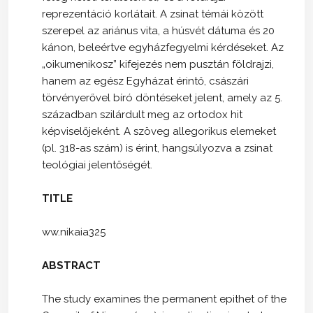
reprezentáció korlátait. A zsinat témái között
szerepel az ariánus vita, a húsvét dátuma és 20
kánon, beleértve egyházfegyelmi kérdéseket. Az
„oikumenikosz” kifejezés nem pusztán földrajzi,
hanem az egész Egyházat érintő, császári
törvényerővel bíró döntéseket jelent, amely az 5.
században szilárdult meg az ortodox hit
képviselőjeként. A szöveg allegorikus elemeket
(pl. 318-as szám) is érint, hangsúlyozva a zsinat
teológiai jelentőségét.
TITLE
ww.nikaia325
ABSTRACT
The study examines the permanent epithet of the