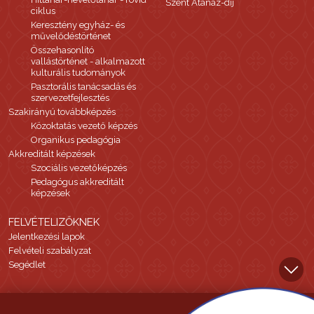
Szent Atanáz-díj
ciklus
Keresztény egyház- és
művelődéstörténet
Összehasonlító
vallástörténet - alkalmazott
kulturális tudományok
Pasztorális tanácsadás és
szervezetfejlesztés
Szakirányú továbbképzés
Közoktatás vezető képzés
Organikus pedagógia
Akkreditált képzések
Szociális vezetőképzés
Pedagógus akkreditált
képzések
FELVÉTELIZŐKNEK
Jelentkezési lapok
Felvételi szabályzat
Segédlet