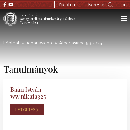
;
Neptun
Keresés
en
Szent Atanáz
Görögkatolikus Hittudományi Főiskola
Nyíregyháza
Főoldal
Athanasiana
Athanasiana 59 2025
Tanulmányok
Baán István
ww.nikaia325
LETÖLTÉS