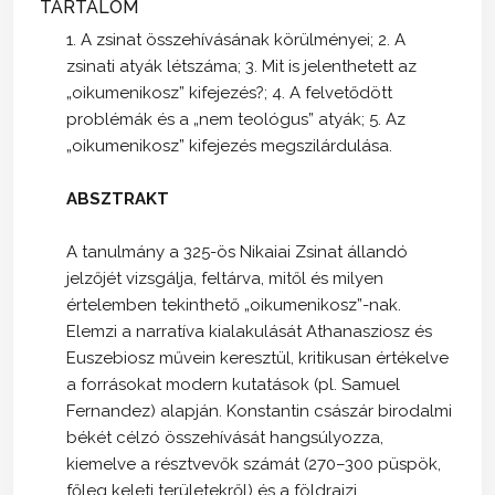
TARTALOM
1. A zsinat összehívásának körülményei; 2. A
zsinati atyák létszáma; 3. Mit is jelenthetett az
„oikumenikosz” kifejezés?; 4. A felvetődött
problémák és a „nem teológus” atyák; 5. Az
„oikumenikosz” kifejezés megszilárdulása.
ABSZTRAKT
A tanulmány a 325-ös Nikaiai Zsinat állandó
jelzőjét vizsgálja, feltárva, mitől és milyen
értelemben tekinthető „oikumenikosz”-nak.
Elemzi a narratíva kialakulását Athanasziosz és
Euszebiosz művein keresztül, kritikusan értékelve
a forrásokat modern kutatások (pl. Samuel
Fernandez) alapján. Konstantin császár birodalmi
békét célzó összehívását hangsúlyozza,
kiemelve a résztvevők számát (270–300 püspök,
főleg keleti területekről) és a földrajzi